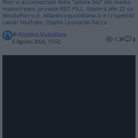
Non vi accontentate della “pillola blu” dei media
mainstream, provate RED PILL. Stasera alle 22 su
NicolaPorro.it, Atlanticoquotidiano.it e i rispettivi
canali YouTube. Ospite Leonardo Facco
di
Atlantico Quotidiano
1.3k
0
6 Agosto 2026, 15:52