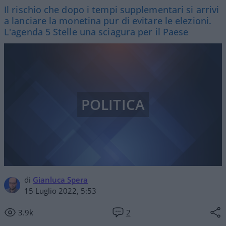
Il rischio che dopo i tempi supplementari si arrivi
a lanciare la monetina pur di evitare le elezioni.
L'agenda 5 Stelle una sciagura per il Paese
POLITICA
di
Gianluca Spera
15 Luglio 2022, 5:53
3.9k
2