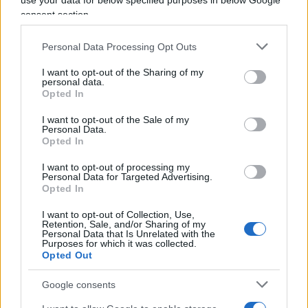
use your data for below specified purposes in below Google
consent section.
Personal Data Processing Opt Outs
Da questo punto di vista, non vi è dubbio che il
crollo del Movimento 5 Stelle, passato dal 33 per
I want to opt-out of the Sharing of my
personal data.
cento a un terzo dei voti ottenuti nel 2018, è
un
Opted In
vulnus che va sanato
. Per di più, anche dopo la
I want to opt-out of the Sale of my
scissione dal gruppo grillino,
Luigi Di Maio
Personal Data.
Opted In
continua a occupare la poltrona di ministro degli
esteri pur non avendo più la legittimazione
I want to opt-out of processing my
Personal Data for Targeted Advertising.
politica del partito di maggioranza relativa.
Opted In
I want to opt-out of Collection, Use,
Perciò, la via d’uscita di questo
cul de sac
in cui si
Retention, Sale, and/or Sharing of my
Personal Data that Is Unrelated with the
è infilata la maggioranza non possono che essere
Purposes for which it was collected.
Opted Out
le
elezioni
, anche perché restituirebbero un
minimo di chiarezza e coerenza alla nostra
Google consents
democrazia. Non si possono più prefigurare