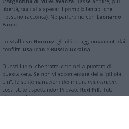
L’Argentina di Milei avanza
. Tasse abolite, più
libertà, tagli alla spesa: il primo bilancio (che
nessuno racconta). Ne parleremo con
Leonardo
Facco
.
Lo
stallo su Hormuz
, gli ultimi aggiornamenti dai
conflitti
Usa-Iran
e
Russia-Ucraina
.
Questi i temi che tratteremo nella puntata di
questa sera. Se non vi accontentate della “pillola
blu”, le solite narrazioni dei media
mainstream
,
cosa state aspettando? Provate
Red Pill
. Tutti i
giovedì alle 23
su
NicolaPorro.it
,
Atlanticoquotidiano.it
e i rispettivi
canali
YouTube
:
@NicolaPorroZuppa
e
@atlanticoquotidiano
.