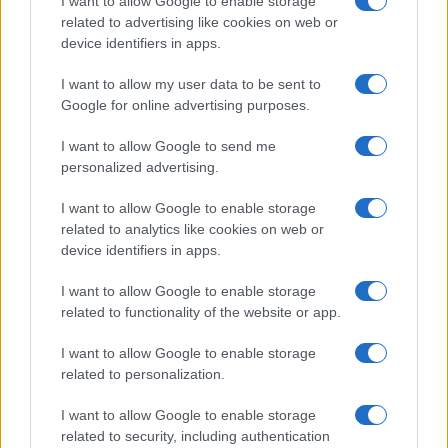
I want to allow Google to enable storage
scenari apocalittici
ogni volta che prende corpo
related to advertising like cookies on web or
la possibilità di sciogliere in anticipo le Camere e
device identifiers in apps.
rimettersi al giudizio degli elettori.
I want to allow my user data to be sent to
Google for online advertising purposes.
Azione di governo esaurita
I want to allow Google to send me
personalized advertising.
D’altronde, i
segni di disfacimento
della
I want to allow Google to enable storage
maggioranza sono evidenti da tempo. Solo il
related to analytics like cookies on web or
timore della maggior parte dei parlamentari di
device identifiers in apps.
dover abbandonare il proprio scranno ha
I want to allow Google to enable storage
permesso a una coalizione ampia, disomogenea e
related to functionality of the website or app.
litigiosa di reggere.
I want to allow Google to enable storage
related to personalization.
Peraltro, era stato lo stesso Draghi a ritenere
I want to allow Google to enable storage
esaurita l’azione del suo governo
quando, poco
related to security, including authentication
prima di Natale, ambiva a salire sul Colle più alto.