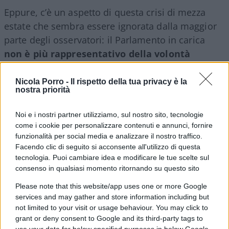
Eppure, c’è un aspetto di questa crisi di mezza
estate che sembra essere ignorata dalla maggior
parte degli osservatori: il Parlamento in carica
non è più rappresentativo della volontà
popolare
.
Nicola Porro -
Il rispetto della tua privacy è la
nostra priorità
Alle preoccupazioni sbandierate da più parti circa
la necessità di evitare la caduta dell’Esecutivo con
Noi e i nostri partner utilizziamo, sul nostro sito, tecnologie
la guerra in Ucraina ancora in corso, con le
come i cookie per personalizzare contenuti e annunci, fornire
funzionalità per social media e analizzare il nostro traffico.
pesanti conseguenze economiche del conflitto da
Facendo clic di seguito si acconsente all'utilizzo di questa
tenere a bada, con l’inflazione galoppante, con i
tecnologia. Puoi cambiare idea e modificare le tue scelte sul
fondi del Pnrr da gestire, con i contagi in risalita,
consenso in qualsiasi momento ritornando su questo sito
bisognerebbe contrapporre un principio
Please note that this website/app uses one or more Google
fondamentale di qualsiasi democrazia:
l’esatta
services and may gather and store information including but
corrispondenza tra le intenzioni del corpo
not limited to your visit or usage behaviour. You may click to
grant or deny consent to Google and its third-party tags to
elettorale e la rappresentanza parlamentare
.