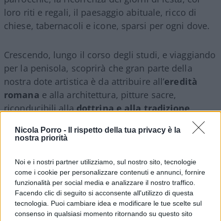
loro riti e regali, il paesaggio abituale, ricco di
chiese, tabernacoli e icone, sparsi per ogni dove.
Crescendo, lungo il corso degli studi, e viaggiando
per la penisola, scoprirà che gran parte della
nostra dote artistica è da attribuire all’
eredità
romana
e alla architettura, pitture sacre,
riconducibili alla
dottrina e alla tradizione
cattolica
che, a sua volta, è largamente debitrice
Nicola Porro -
Il rispetto della tua privacy è la
alla rielaborazione della
filosofia greca
.
nostra priorità
Noi e i nostri partner utilizziamo, sul nostro sito, tecnologie
come i cookie per personalizzare contenuti e annunci, fornire
Qui la fede è un di più riguardo alla cultura, di per
funzionalità per social media e analizzare il nostro traffico.
sé né necessario, né sufficiente, che viene
Facendo clic di seguito si acconsente all'utilizzo di questa
tecnologia. Puoi cambiare idea e modificare le tue scelte sul
sinteticamente indicata come giudaico-cristiana,
consenso in qualsiasi momento ritornando su questo sito
la stessa che, se pur ripudiata da una concezione