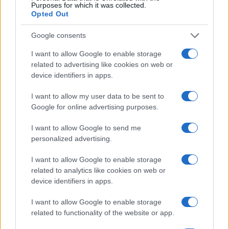
Purposes for which it was collected.
Opted Out
Per rendersene conto bisogna guardare là dove il
Corano è legge, se pur in versione più o meno
Google consents
ammorbidita, non, invece, in Europa, dove
I want to allow Google to enable storage
essendo le componenti islamiche largamente
related to advertising like cookies on web or
minoritarie coltivano i loro credi e costumi nelle
device identifiers in apps.
comunità e nelle famiglie, senza aver affatto
I want to allow my user data to be sent to
rinunciato al carattere esclusivo ed escludente
Google for online advertising purposes.
della loro fede.
I want to allow Google to send me
personalized advertising.
Si può ironizzare fin che si vuole sull’
effetto
sostituzione
, che non è di razze, ma di etnie, di
I want to allow Google to enable storage
related to analytics like cookies on web or
culture che non sono affatto paritarie alla luce
device identifiers in apps.
della nostra stessa Costituzione, ma del tutto
incompatibili, sì che la compensazione della
I want to allow Google to enable storage
related to functionality of the website or app.
scarsa natalità con una immigrazione non