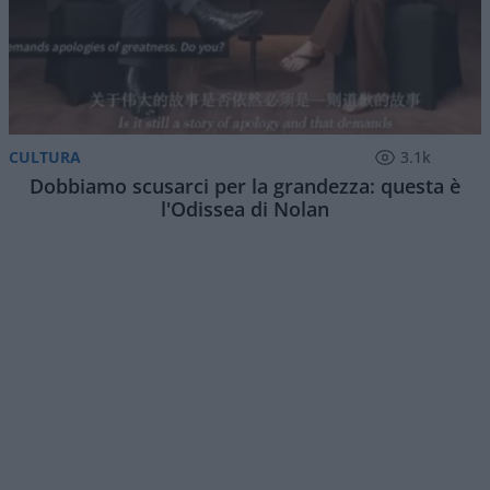
C’è un dato che dovrebbe far riflettere. Negli Stati
Uniti, le ricerche su
Google
per frasi come
“come
conoscere nuove persone”
,
“dove fare
amicizia”
e
“come incontrare persone”
sono ai
massimi storici. Parallelamente, resta elevato
anche l’interesse per il tema della solitudine. Non
è una prova definitiva di un fenomeno sociale, ma