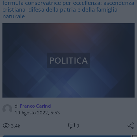
formula conservatrice per eccellenza: ascendenza
cristiana, difesa della patria e della famiglia
naturale
POLITICA
di
Franco Carinci
19 Agosto 2022, 5:53
3.4k
3