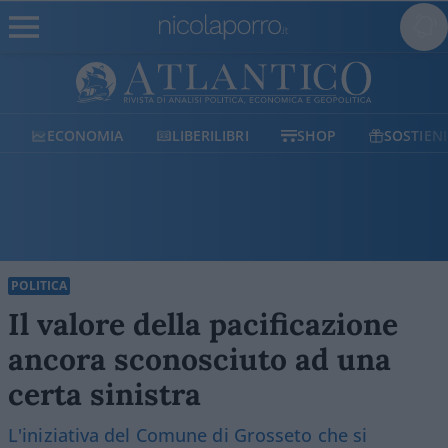
ECONOMIA
LIBERILIBRI
SHOP
SOSTIENICI
POLITICA
Il valore della pacificazione
ancora sconosciuto ad una
certa sinistra
L'iniziativa del Comune di Grosseto che si