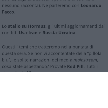
nessuno racconta). Ne parleremo con
Leonardo
Facco
.
Lo
stallo su Hormuz
, gli ultimi aggiornamenti dai
conflitti
Usa-Iran
e
Russia-Ucraina
.
Questi i temi che tratteremo nella puntata di
questa sera. Se non vi accontentate della “pillola
blu”, le solite narrazioni dei media
mainstream
,
cosa state aspettando? Provate
Red Pill
. Tutti i
giovedì alle 23
su
NicolaPorro.it
,
Atlanticoquotidiano.it
e i rispettivi
canali
YouTube
:
@NicolaPorroZuppa
e
@atlanticoquotidiano
.