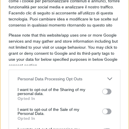
un’emorragia celebrale.
come i cookie per personalizzare contenuti e annunci, fornire
funzionalità per social media e analizzare il nostro traffico.
Facendo clic di seguito si acconsente all'utilizzo di questa
Come molti di voi sapranno, al momento dei
tecnologia. Puoi cambiare idea e modificare le tue scelte sul
funerali, Almirante entrò nella camera ardente di
consenso in qualsiasi momento ritornando su questo sito
Berlinguer per rendere omaggio al suo avversario,
Please note that this website/app uses one or more Google
un gesto simbolico con cui si concluse la lunga
services and may gather and store information including but
not limited to your visit or usage behaviour. You may click to
corrispondenza che i due avevano intrattenuto
grant or deny consent to Google and its third-party tags to
durante gli anni di piombo per
arginare gli
use your data for below specified purposes in below Google
opposti estremismi
, come ha raccontato
consent section.
Antonio Padellaro
in un suo libro (
“Il gesto di
Personal Data Processing Opt Outs
Almirante e Berlinguer”
,
Paper First
, 2019).
I want to opt-out of the Sharing of my
personal data.
Opted In
Il
“comunista Berlinguer”
e il
“fascista
I want to opt-out of the Sale of my
Almirante”
contrapposero al fanatismo dei
Personal Data.
Opted In
terroristi la
ragionevolezza
che si richiede a un
uomo o a una donna delle istituzioni, chiamati a