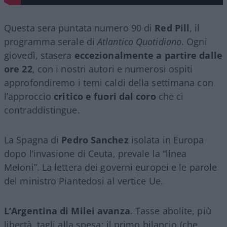
Questa sera puntata numero 90 di
Red Pill
, il
programma serale di
Atlantico Quotidiano
. Ogni
giovedì, stasera
eccezionalmente a partire dalle
ore 22
, con i nostri autori e numerosi ospiti
approfondiremo i temi caldi della settimana con
l’approccio
critico e fuori dal coro
che ci
contraddistingue.
La Spagna di
Pedro Sanchez
isolata in Europa
dopo l’invasione di Ceuta, prevale la “linea
Meloni”. La lettera dei governi europei e le parole
del ministro Piantedosi al vertice Ue.
L’Argentina di Milei avanza
. Tasse abolite, più
libertà, tagli alla spesa: il primo bilancio (che