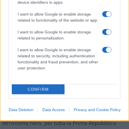
comunale di Grosseto”
. La logica, purtroppo, è
device identifiers in apps.
sempre la stessa: spaccare il Paese in due,
I want to allow Google to enable storage
attribuendo (o revocando)
patenti di legittimità
.
related to functionality of the website or app.
I want to allow Google to enable storage
related to personalization.
Da un lato,
“i buoni e i giusti”
per dirla con il
I want to allow Google to enable storage
professor
Luigi Curini
. Dall’altro, i
deplorables
,
related to security, including authentication
coloro che non meritano rispetto, che possono
functionality and fraud prevention, and other
essere
vilipesi a testate e a reti quasi
user protection.
unificate
. Ormai è un fatto acclarato: chi non
appartiene al
pantheon
culturale del progressismo
viene automaticamente condannato alla
damnatio
CONFIRM
memoriae
.
Data Deletion
Data Access
Privacy and Cookie Policy
Nonostante l’impegno di Almirante a contrastare il
terrorismo nero, per tutta la Prima Repubblica