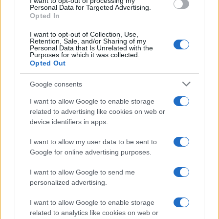
I want to opt-out of processing my
Personal Data for Targeted Advertising.
garantire l’interesse nazionale. Ragionevolezza di
Opted In
cui avremmo bisogno oggi più che mai per
I want to opt-out of Collection, Use,
stemperare un dibattito così proteso allo scontro
Retention, Sale, and/or Sharing of my
Personal Data that Is Unrelated with the
e alla tifoseria, come dimostrano le polemiche
Purposes for which it was collected.
Opted Out
(surreali) seguite alla proposta della Giunta di
Grosseto.
Google consents
I want to allow Google to enable storage
L’indignazione dei “buoni e giusti”
related to advertising like cookies on web or
device identifiers in apps.
Venerdì scorso, l’Anpi — organizzazione tutt’altro
I want to allow my user data to be sent to
che trasversale — ha lanciato una raccolta firme
Google for online advertising purposes.
da allegare a un appello rivolto al prefetto
per
“non autorizzare l’intitolazione di uno spazio
I want to allow Google to send me
pubblico del capoluogo maremmano a Giorgio
personalized advertising.
Almirante, gerarca fascista recentemente
I want to allow Google to enable storage
destinatario delle mal riposte attenzioni della Giunta
related to analytics like cookies on web or