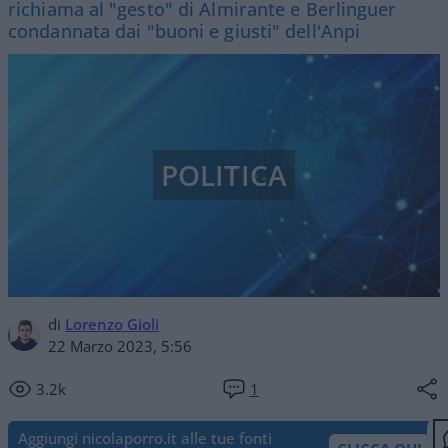
richiama al "gesto" di Almirante e Berlinguer
condannata dai "buoni e giusti" dell'Anpi
POLITICA
di
Lorenzo Gioli
22 Marzo 2023, 5:56
3.2k
1
Aggiungi nicolaporro.it alle tue fonti