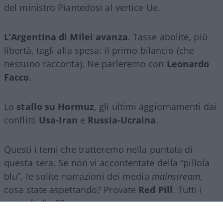
del ministro Piantedosi al vertice Ue.
L’Argentina di Milei avanza
. Tasse abolite, più
libertà, tagli alla spesa: il primo bilancio (che
nessuno racconta). Ne parleremo con
Leonardo
Facco
.
Lo
stallo su Hormuz
, gli ultimi aggiornamenti dai
conflitti
Usa-Iran
e
Russia-Ucraina
.
Questi i temi che tratteremo nella puntata di
questa sera. Se non vi accontentate della “pillola
blu”, le solite narrazioni dei media
mainstream
,
cosa state aspettando? Provate
Red Pill
. Tutti i
giovedì alle 23
su
NicolaPorro.it
,
Atlanticoquotidiano.it
e i rispettivi