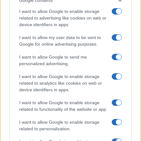
Google consents
sabato scorso? Adesso, ogni volta che la polizia
viene coinvolta in qualche incidente dobbiamo
I want to allow Google to enable storage
related to advertising like cookies on web or
aspettarci un intervento del Quirinale? Un colpo al
device identifiers in apps.
cerchio e uno alla botte? Non è infondato
supporre che la telefonata di “solidarietà” di ieri
I want to allow my user data to be sent to
sera
sia apparsa “dovuta”
alla luce di quella di
Google for online advertising purposes.
“rimprovero” per le manganellate a Pisa e Firenze
I want to allow Google to send me
(
“i manganelli sui ragazzi esprimono un fallimento”
).
personalized advertising.
Se non ci fosse stata la prima, non sarebbe stata
I want to allow Google to enable storage
necessaria la seconda.
related to analytics like cookies on web or
device identifiers in apps.
Intervento “compensativo”
I want to allow Google to enable storage
related to functionality of the website or app.
D’altronde, entrambi gli interventi presidenziali
I want to allow Google to enable storage
related to personalization.
appaiono
del tutto irrituali
, a fronte di episodi
come quelli di Pisa e Torino che sono purtroppo