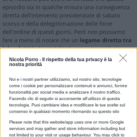
episodio sia in qualche misura una conseguenza
diretta dell’intervento presidenziale di sabato
scorso e della delegittimazione delle forze
dell’ordine di questi giorni. Però non possiamo
fare a meno di notare che un
legame diretto tra
i due fatti
lo ha stabilito lo stesso presidente
Mattarella, sentendosi evidentemente in dovere di
Nicola Porro -
Il rispetto della tua privacy è la
chiamare il capo della polizia, e il ministro
nostra priorità
Piantedosi, “per essere informato di quanto
Noi e i nostri partner utilizziamo, sul nostro sito, tecnologie
avvenuto e per esprimere solidarietà agli agenti
come i cookie per personalizzare contenuti e annunci, fornire
della pattuglia aggredita a Torino”, ribadendo
funzionalità per social media e analizzare il nostro traffico.
“fiducia e vicinanza” alla polizia, come riferito in
Facendo clic di seguito si acconsente all'utilizzo di questa
una nota del suo ufficio stampa.
tecnologia. Puoi cambiare idea e modificare le tue scelte sul
consenso in qualsiasi momento ritornando su questo sito
Please note that this website/app uses one or more Google
Un sassolino dalla scarpa ha voluto toglierselo il
services and may gather and store information including but
ministro
Matteo Pantedosi
, osservando quanto
not limited to your visit or usage behaviour. You may click to