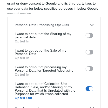
l’episodio di Torino sia “
sintomatico del clima di
grant or deny consent to Google and its third-party tags to
veleno e sospetto
a cui sono sottoposte in questi
use your data for below specified purposes in below Google
consent section.
giorni le forze dell’ordine e la polizia”. Un clima in
cui si è inopportunamente inserito l’intervento del
Personal Data Processing Opt Outs
Colle di sabato.
I want to opt-out of the Sharing of my
personal data.
Opted In
E sembra un
garbato messaggio a Mattarella
il
I want to opt-out of the Sale of my
Personal Data.
commento di
Giorgia Meloni
ieri sera: “Penso che
Opted In
sia
molto pericoloso togliere il sostegno delle
I want to opt-out of processing my
istituzioni
a chi ogni giorno rischia la sua
Personal Data for Targeted Advertising.
Opted In
incolumità per garantire la nostra. È un gioco che
può diventare molto pericoloso”.
I want to opt-out of Collection, Use,
Retention, Sale, and/or Sharing of my
Personal Data that Is Unrelated with the
Purposes for which it was collected.
Lecito chiedersi, dunque: ci sarebbe stata questa
Opted Out
seconda telefonata di Mattarella senza la prima di