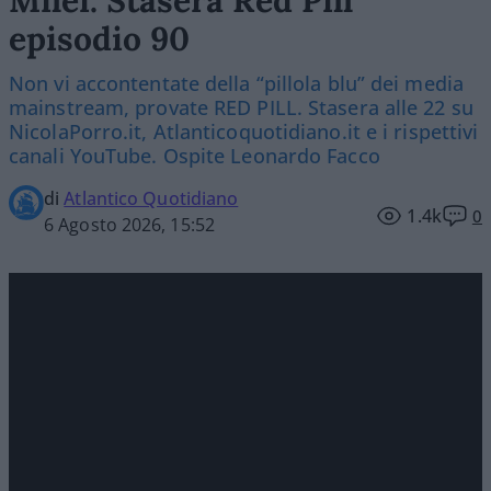
episodio 90
Non vi accontentate della “pillola blu” dei media
mainstream, provate RED PILL. Stasera alle 22 su
NicolaPorro.it, Atlanticoquotidiano.it e i rispettivi
canali YouTube. Ospite Leonardo Facco
di
Atlantico Quotidiano
1.4k
0
6 Agosto 2026, 15:52