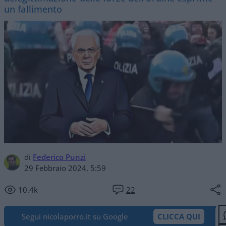
un fallimento
di
Federico Punzi
29 Febbraio 2024, 5:59
10.4k
22
Segui nicolaporro.it su Google
CLICCA QUI