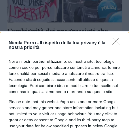
L’ambiguità dei progressisti che
non ce la fanno a condannare le
Nicola Porro -
Il rispetto della tua privacy è la
piazze violente
nostra priorità
Noi e i nostri partner utilizziamo, sul nostro sito, tecnologie
di
Michele Marsonet
4.2k
come i cookie per personalizzare contenuti e annunci, fornire
22 Dicembre 2025, 6:00
funzionalità per social media e analizzare il nostro traffico.
Facendo clic di seguito si acconsente all'utilizzo di questa
tecnologia. Puoi cambiare idea e modificare le tue scelte sul
consenso in qualsiasi momento ritornando su questo sito
Please note that this website/app uses one or more Google
services and may gather and store information including but
not limited to your visit or usage behaviour. You may click to
grant or deny consent to Google and its third-party tags to
use your data for below specified purposes in below Google