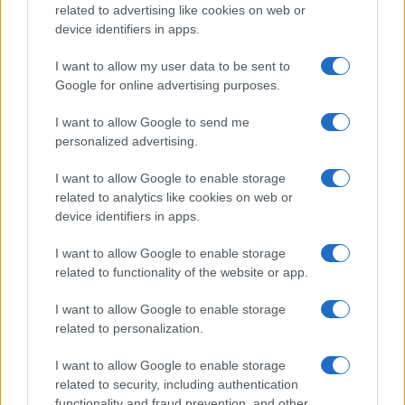
related to advertising like cookies on web or
device identifiers in apps.
I want to allow my user data to be sent to
Google for online advertising purposes.
Attacchi da sinistra al sindaco Dem
che collabora con Trump per la
I want to allow Google to send me
personalized advertising.
sicurezza
I want to allow Google to enable storage
related to analytics like cookies on web or
di
Samuele Murtinu
5k
device identifiers in apps.
12 Settembre 2025, 5:51
I want to allow Google to enable storage
related to functionality of the website or app.
I want to allow Google to enable storage
related to personalization.
I want to allow Google to enable storage
related to security, including authentication
functionality and fraud prevention, and other