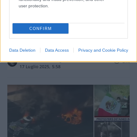
user protection.
CONFIRM
“Non voglio morire”: il grido di un
turista accoltellato è anche il nostro
Data Deletion
Data Access
Privacy and Cookie Policy
di
Antonella Gramigna
6.1k
17 Luglio 2025, 5:58