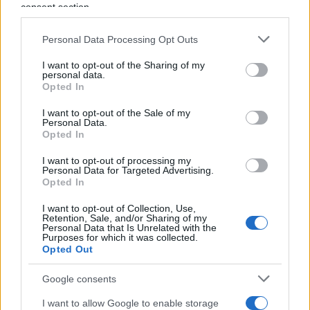
consent section.
Personal Data Processing Opt Outs
I want to opt-out of the Sharing of my
Sulmona, Fidene, San Zenone:
personal data.
Opted In
l’insopportabile autocensura dei
media
I want to opt-out of the Sale of my
Personal Data.
Opted In
di
Federico Punzi
6.8k
I want to opt-out of processing my
16 Settembre 2025, 5:59
Personal Data for Targeted Advertising.
Opted In
I want to opt-out of Collection, Use,
Retention, Sale, and/or Sharing of my
Personal Data that Is Unrelated with the
Purposes for which it was collected.
Opted Out
Google consents
I want to allow Google to enable storage