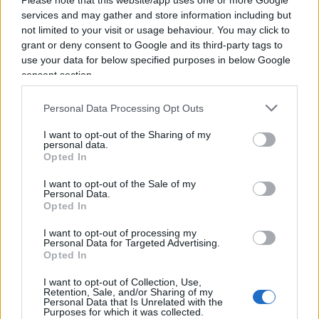
Please note that this website/app uses one or more Google
La cosa è immediata tra i poteri “politici”, se non
services and may gather and store information including but
altro perché l’estremo giudizio e controllo è
not limited to your visit or usage behaviour. You may click to
lasciato al corpo elettorale, preposto alla verifica
grant or deny consent to Google and its third-party tags to
use your data for below specified purposes in below Google
della
performance
degli organismi. In Italia – che
consent section.
tanto evoluta non è – il principio dell’autonomia
della magistratura, corretto e doveroso , trova,
Personal Data Processing Opt Outs
nell’autogoverno della stessa,
il più fiero
I want to opt-out of the Sharing of my
ostacolo al controllo ed al limite al suo potere
.
personal data.
Opted In
Si potrebbe obiettare che nella sua saggezza
super
partes
essa ha creato i meccanismi di controllo…
I want to opt-out of the Sale of my
Personal Data.
Si vabbe’.
Opted In
I want to opt-out of processing my
L’adagio popolare
“cane non mangia cane”
bene
Personal Data for Targeted Advertising.
Opted In
esprime i limiti di questo autocontrollo.
D’altronde i latini, che sul potere la sapevano
I want to opt-out of Collection, Use,
Retention, Sale, and/or Sharing of my
lunga, dicevano: “
Senatores boni viri, Senatus atque
Personal Data that Is Unrelated with the
Purposes for which it was collected.
mala bestia
”. La difesa a spada tratta che – in un