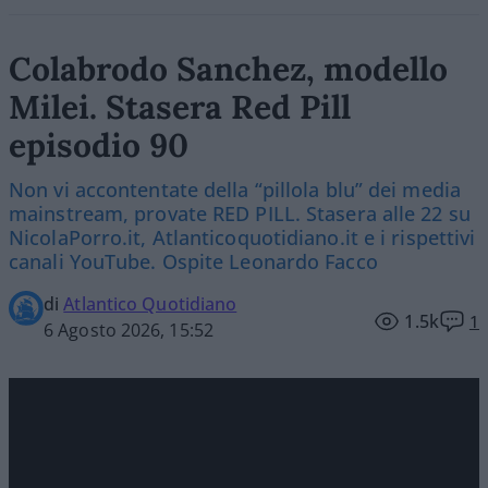
Colabrodo Sanchez, modello
Milei. Stasera Red Pill
episodio 90
Non vi accontentate della “pillola blu” dei media
mainstream, provate RED PILL. Stasera alle 22 su
NicolaPorro.it, Atlanticoquotidiano.it e i rispettivi
canali YouTube. Ospite Leonardo Facco
di
Atlantico Quotidiano
1.5k
1
6 Agosto 2026, 15:52