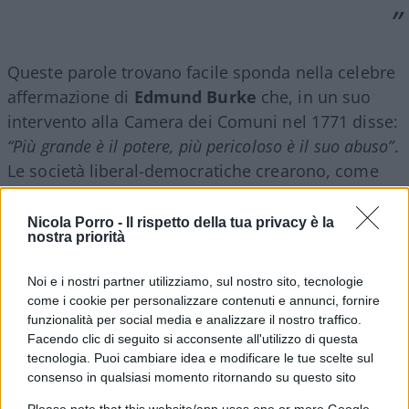
Queste parole trovano facile sponda nella celebre
affermazione di
Edmund Burke
che, in un suo
intervento alla Camera dei Comuni nel 1771 disse:
“Più grande è il potere, più pericoloso è il suo abuso”
.
Le società liberal-democratiche crearono, come
anticorpo alla tirannide del potere, la separazione
dello stesso nelle tre branche a tutti note. Nelle
Nicola Porro -
Il rispetto della tua privacy è la
nostra priorità
società evolute questi poteri “spezzettati”, sono, a
loro volta, condizionati da un
sistema di
Noi e i nostri partner utilizziamo, sul nostro sito, tecnologie
controlli e bilanciamenti reciproci
.
come i cookie per personalizzare contenuti e annunci, fornire
funzionalità per social media e analizzare il nostro traffico.
Facendo clic di seguito si acconsente all'utilizzo di questa
I limiti dell’autogoverno
tecnologia. Puoi cambiare idea e modificare le tue scelte sul
consenso in qualsiasi momento ritornando su questo sito