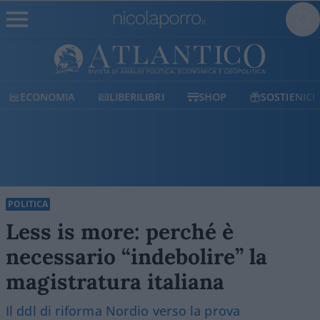
ECONOMIA
LIBERILIBRI
SHOP
SOSTIENICI
POLITICA
Less is more: perché è
necessario “indebolire” la
magistratura italiana
Il ddl di riforma Nordio verso la prova