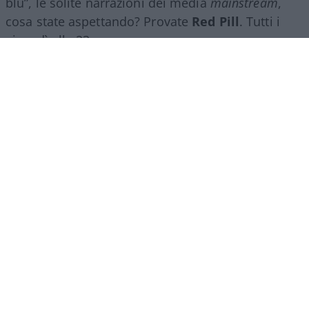
blu”, le solite narrazioni dei media
mainstream
,
cosa state aspettando? Provate
Red Pill
. Tutti i
giovedì alle 23
su
NicolaPorro.it
,
Atlanticoquotidiano.it
e i rispettivi
canali
YouTube
:
@NicolaPorroZuppa
e
@atlanticoquotidiano
.
Democratici Usa sempre più
ostaggio degli islamo-
comunisti
El Sayed vince le primarie democratiche per il
Senato in Michigan. I candidati DSA vincono
ovunque prevalga un elettorato di immigrati che
non intendono integrarsi e giovani influenzati da
prof marxisti