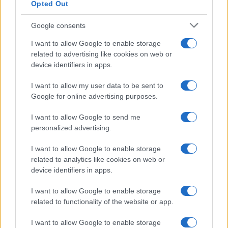
Opted Out
indimenticabile intervento televisivo – fece il non
compianto
Bruno Tinti
dei giudici che, in primo
Google consents
grado, condannarono
Enzo Tortora
(tutti premiati
I want to allow Google to enable storage
con folgoranti carriere) con le allocuzioni:
“la verità
related to advertising like cookies on web or
device identifiers in apps.
giudiziaria non è una verità storica”
e
“chi può dire
che non avesse ragione il giudice che condannò
I want to allow my user data to be sent to
Tortora e che a sbagliare non siano stati i giudici di
Google for online advertising purposes.
secondo grado e di cassazione?”
, era la
I want to allow Google to send me
dimostrazione che il sistema, cioè l’ordine, cioè il
personalized advertising.
potere, deve dare di se
una immagine di
compattezza e di perfezione
, “al di là di ogni
I want to allow Google to enable storage
related to analytics like cookies on web or
ragionevole dubbio”.
device identifiers in apps.
I want to allow Google to enable storage
related to functionality of the website or app.
La magistratura non sbaglia, essa possiede il
crisma dell’infallibilità
. Questo atteggiamento,
I want to allow Google to enable storage