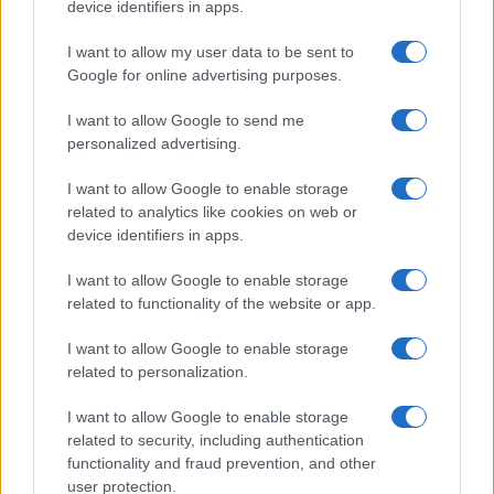
device identifiers in apps.
andrebbero a condizionare o neutralizzare chi
I want to allow my user data to be sent to
arriva al governo.
Google for online advertising purposes.
L’unica soluzione: meno Stato
I want to allow Google to send me
personalized advertising.
Dal nostro punto di vista, l’unica risposta sensata
I want to allow Google to enable storage
ed innovativa risiede nel
diminuire
related to analytics like cookies on web or
drasticamente i poteri dello Stato sulle nostre
device identifiers in apps.
vite
. Farlo fortemente dimagrire. Non è pensabile
I want to allow Google to enable storage
accettare che lo Stato detenga poteri quasi
related to functionality of the website or app.
assoluti e sperare che prima o poi quei poteri
I want to allow Google to enable storage
siano finalmente esercitati da dei sant’uomini,
related to personalization.
scevri dalle brame di potere. È a dir poco
utopistico e la storia sta lì a dimostrarcelo.
I want to allow Google to enable storage
related to security, including authentication
functionality and fraud prevention, and other
user protection.