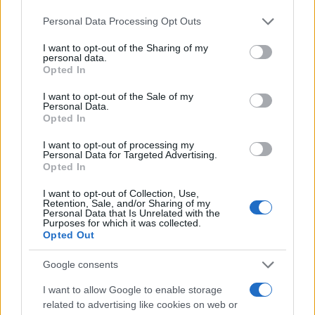
rimesso al centro “il bene comune”, è stato
proprio questo. Non c’è bisogno che vi dica come
Personal Data Processing Opt Outs
è finita. E naturalmente non è l’unico caso.
I want to opt-out of the Sharing of my
personal data.
Opted In
I want to opt-out of the Sale of my
Puntualmente, quando avviene un ricambio di
Personal Data.
Opted In
classe dirigente, cui gli italiani ripongono tutte le
loro speranze, si rivela
peggiore della
I want to opt-out of processing my
Personal Data for Targeted Advertising.
precedente
. Dunque, sperare nell’arrivo di un
Opted In
nuovo gruppo di politici in buona fede ed
I want to opt-out of Collection, Use,
incorruttibili alle lusinghe del sistema, si è rivelato
Retention, Sale, and/or Sharing of my
Personal Data that Is Unrelated with the
puntualmente illusorio. D’altra parte, chi crede
Purposes for which it was collected.
Opted Out
che esistano dei
poteri forti
, finanziari ed
internazionali, non dovrebbe credere, allo stesso
Google consents
tempo, che questi possano mollare la presa
I want to allow Google to enable storage
lasciando il campo libero ai nuovi arrivati puri e
related to advertising like cookies on web or
liberatori. Se sono poteri forti sicuramente