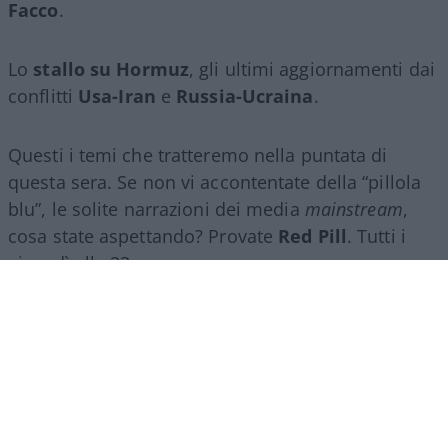
Facco
.
Lo
stallo su Hormuz
, gli ultimi aggiornamenti dai
conflitti
Usa-Iran
e
Russia-Ucraina
.
Questi i temi che tratteremo nella puntata di
questa sera. Se non vi accontentate della “pillola
blu”, le solite narrazioni dei media
mainstream
,
cosa state aspettando? Provate
Red Pill
. Tutti i
giovedì alle 23
su
NicolaPorro.it
,
Atlanticoquotidiano.it
e i rispettivi
canali
YouTube
:
@NicolaPorroZuppa
e
@atlanticoquotidiano
.
Democratici Usa sempre più