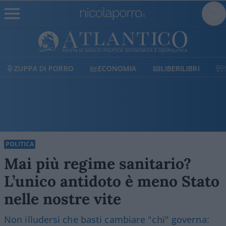
ECONOMIA
LIBERILIBRI
SHOP
SOSTIENICI
POLITICA
Mai più regime sanitario?
L’unico antidoto è meno Stato
nelle nostre vite
Non illudersi che basti cambiare "chi" governa: