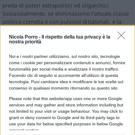
preda di poteri extrapolitici ed oligarchici.
Sostanzialmente, se eliminassimo l’attuale classe
politica corrotta e con pulsioni dittatoriali, e la
sostituissimo con un’altra onesta, capace ed
Nicola Porro -
Il rispetto della tua privacy è la
interamente dedita agli interessi nazionali,
nostra priorità
avremmo risolto tutti i nostri problemi.
Ragionamento comprensibile se non apparisse
Noi e i nostri partner utilizziamo, sul nostro sito, tecnologie
troppo ingenuo e incurante delle lezioni che la
come i cookie per personalizzare contenuti e annunci, fornire
funzionalità per social media e analizzare il nostro traffico.
storia italiana (e non solo) ci impartisce da molti
Facendo clic di seguito si acconsente all'utilizzo di questa
decenni.
tecnologia. Puoi cambiare idea e modificare le tue scelte sul
consenso in qualsiasi momento ritornando su questo sito
Un solo esempio per tutti: il Movimento 5
Please note that this website/app uses one or more Google
Stelle
. Se è esistito un partito che prometteva
services and may gather and store information including but
not limited to your visit or usage behaviour. You may click to
l’abbattimento della casta (locale e
grant or deny consent to Google and its third-party tags to
internazionale), che prospettava una palingenesi
use your data for below specified purposes in below Google
dai tratti quasi messianici e garantiva che avrebbe
consent section.