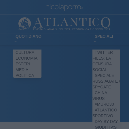
QUOTIDIANO
SPECIALI
CULTURA
TWITTER
ECONOMIA
FILES: LA
ESTERI
CENSURA
MEDIA
SOCIAL
POLITICA
SPECIALE
RUSSIAGATE /
SPYGATE
CHINA
VIRUS
#MURO30
ATLANTICO
SPORTIVO
DAY BY DAY
GIUDITTA’S