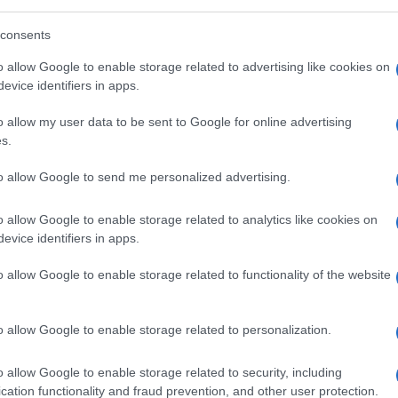
sista non smetterà di considerare sempre e
consents
o allow Google to enable storage related to advertising like cookies on
evice identifiers in apps.
ere il controllo
o allow my user data to be sent to Google for online advertising
sinistra sui
social
finisce attorno a
s.
nni che suddetto mondo elabora tre concetti
to allow Google to send me personalized advertising.
”
,
“fake news”
e
“fact checking”
: dietro il
azione, si nascondeva il
tentativo di
o allow Google to enable storage related to analytics like cookies on
ndo che ci fosse bisogno di un arbitro e al
evice identifiers in apps.
 alla
Byron Moreno
.
o allow Google to enable storage related to functionality of the website
o allow Google to enable storage related to personalization.
ne del loro glossario guarda caso spuntato
mino
indignato che hanno condiviso sul loro
o allow Google to enable storage related to security, including
 predisposto a spiegare agli “analfabeti
cation functionality and fraud prevention, and other user protection.