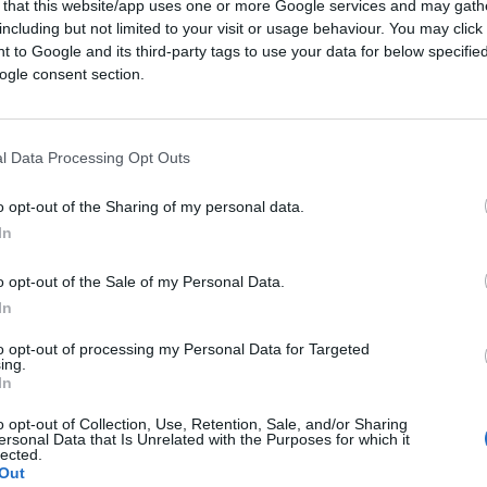
 that this website/app uses one or more Google services and may gath
llini e ciò che poi ne è scaturito, ovvero il
including but not limited to your visit or usage behaviour. You may click 
e politico di centrosinistra che fece di
 to Google and its third-party tags to use your data for below specifi
fficiale e annesso circo mediatico lo
ogle consent section.
.
Facebook
,
Twitter
e
Instagram
restavano un
sti
, ancorati ai vecchi schemi e mezzi di
Alfano
che si portò un
ipad
nello studio di
l Data Processing Opt Outs
ione.
o opt-out of the Sharing of my personal data.
In
o opt-out of the Sale of my Personal Data.
In
 crolla dal 2015 in poi: il mondo non
to opt-out of processing my Personal Data for Targeted
l mondo
social
e impara bene e in fretta le
ing.
In
 contenuti sempre più penetranti e in grado
tà di post, infografiche,
meme
non è più a
o opt-out of Collection, Use, Retention, Sale, and/or Sharing
ersonal Data that Is Unrelated with the Purposes for which it
ai
sono gli altri a padroneggiare molto
lected.
Out
avalcare: ciò accade su tutti i
social network