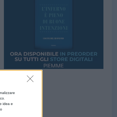
onalizzare
ico.
e idea e
to