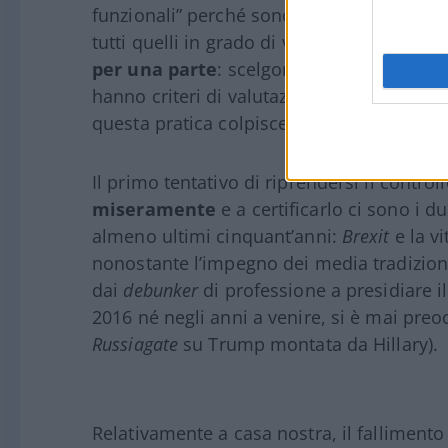
funzionali” perché sono tali: nasce così il
tutti quelli in grado di vedere che i
debunk
per una parte
: scelgono in maniera arbit
hanno criteri di valutazione propri, con il 
questa pratica colpisce i non progressisti
Il primo tentativo di riprendersi il contro
miseramente
e a certificarlo ci sono i du
almeno ultimi cinquant’anni:
Brexit
e la vi
nonostante l’impegno dei media tradizion
dai
debunker
di professione a presidiare i
2016 né negli anni a venire, si è mai pre
Russiagate
su Trump montata da Hillary).
Relativamente a casa nostra, il fallimento 