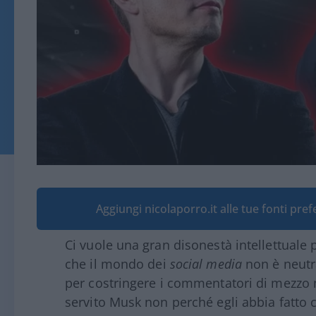
Aggiungi nicolaporro.it alle tue fonti pre
Ci vuole una gran disonestà intellettuale p
che il mondo dei
social media
non è neutra
per costringere i commentatori di mezzo m
servito Musk non perché egli abbia fatto 