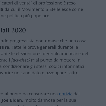
ficatori di verità” di professione è reso
18
da cui il Movimento 5 Stelle esce come
e politico più popolare.
ziali 2020
ondo progressista non rimase che una cosa
nsura
. Fatte le prove generali durante la
urante le elezioni presidenziali americane del
ente i
fact-checker
al punto da mettere in
 condizionare gli stessi codici informatici
avorire un candidato e azzoppare l’altro.
ero al punto da censurare una
notizia
del
di
Joe Biden
, molto dannosa per la sua