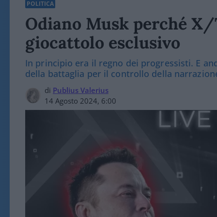
POLITICA
Odiano Musk perché X/Tw
giocattolo esclusivo
In principio era il regno dei progressisti. E an
della battaglia per il controllo della narrazion
di
Publius Valerius
14 Agosto 2024, 6:00