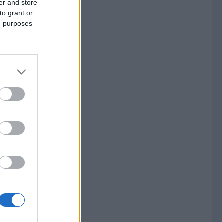
er and store
to grant or
ed purposes