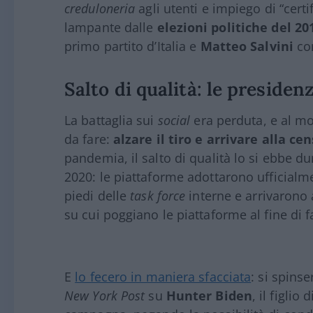
creduloneria
agli utenti e impiego di “certi
lampante dalle
elezioni politiche del 20
primo partito d’Italia e
Matteo Salvini
com
Salto di qualità: le presiden
La battaglia sui
social
era perduta, e al m
da fare:
alzare il tiro e arrivare alla ce
pandemia, il salto di qualità lo si ebbe d
2020: le piattaforme adottarono ufficialm
piedi delle
task force
interne e arrivarono a
su cui poggiano le piattaforme al fine di f
E
lo fecero in maniera sfacciata
: si spins
New York Post
su
Hunter Biden
, il figlio 