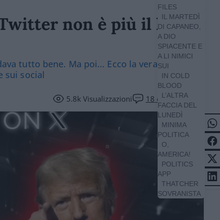
FILES
IL MARTEDÌ
itter non è più il loro
DI CAPANEO,
A DIO
SPIACENTE E
A LI NIMICI
dava tutto bene. Ma poi... Ecco la vera storia
SUI
e sui social
IN COLD
BLOOD
L’ALTRA
5.8k
Visualizzazioni
18
commenti
FACCIA DEL
LUNEDÌ
MINIMA
POLITICA
O,
AMERICA!
POLITICS
APP
THATCHER
SOVRANISTA