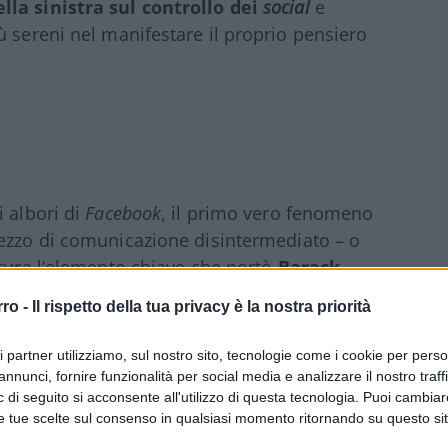
lla sinistra sul controllo dei
social
e
ù sereni nel manifestare il proprio pensiero
i albori di
Facebook
, il primo vero fenomeno
ezzo di comunicazione disintermediato – o
ttura l’elemento chiave che portò
Barack
 democratiche e poi della presidenza degli
rro -
Il rispetto della tua privacy è la nostra priorità
ne ha avuto pressoché il monopolio, anche per
 avversari
, e ciò si è visto sia negli Stati
ri partner utilizziamo, sul nostro sito, tecnologie come i cookie per pers
annunci, fornire funzionalità per social media e analizzare il nostro traff
 di seguito si acconsente all'utilizzo di questa tecnologia. Puoi cambiar
e tue scelte sul consenso in qualsiasi momento ritornando su questo si
strumento politico massivo è stato