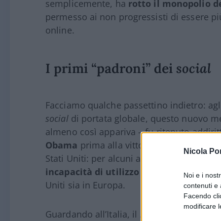
semplicemente, ha
rotto il monopolio de
permesso ai non progressisti di essere pi
online.
I primi “padroni” dei
social
Facciamo qualche passettino indietro: agl
social
di portata globale, questo nuovo m
almeno così appariva – fu ritenuto addiri
Obama
prima alla vittoria delle primarie
Nicola Po
Stati Uniti: per alcuni anni, la sinistra 
incapacità di utilizzo da parte dei suoi
Noi e i nost
Uniti sia in Europa.
contenuti e 
Facendo clic
modificare l
Guardando all’Italia, il
social network
come 