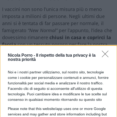
I vaccini non sono l’unica misura più o meno
imposta a milioni di persone. Negli ultimi due
anni si è tentata di far passare per normale, il
famigerato
“New Normal”
per l’appunto, l’idea che
dovessimo rimanere
chiusi in casa e coprirci la
faccia
con un tessuto poroso per fare la nostra
parte di soldatini nella guerra alla pandemia.
Nicola Porro -
Il rispetto della tua privacy è la
nostra priorità
Come nel caso dei vaccini, è legittimo e doveroso
Noi e i nostri partner utilizziamo, sul nostro sito, tecnologie
chiedersi se si tratti di misure necessarie ed
come i cookie per personalizzare contenuti e annunci, fornire
efficaci, o se invece presentino dei rischi.
funzionalità per social media e analizzare il nostro traffico.
Facendo clic di seguito si acconsente all'utilizzo di questa
tecnologia. Puoi cambiare idea e modificare le tue scelte sul
Si prenda ad esempio la
Great Barrington
consenso in qualsiasi momento ritornando su questo sito
Declaration
.
Nulla di anti-scientifico
nemmeno
Please note that this website/app uses one or more Google
in questo caso, visto che i tre autori e primi
services and may gather and store information including but