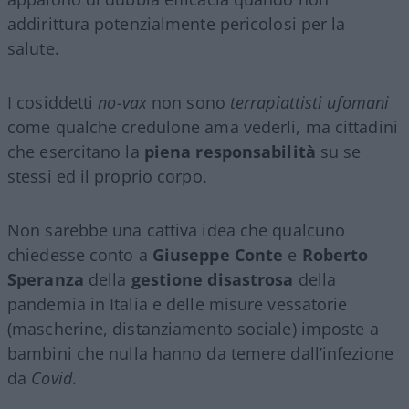
addirittura potenzialmente pericolosi per la
salute.
I cosiddetti
no-vax
non sono
terrapiattisti ufomani
come qualche credulone ama vederli, ma cittadini
che esercitano la
piena responsabilità
su se
stessi ed il proprio corpo.
Non sarebbe una cattiva idea che qualcuno
chiedesse conto a
Giuseppe Conte
e
Roberto
Speranza
della
gestione disastrosa
della
pandemia in Italia e delle misure vessatorie
(mascherine, distanziamento sociale) imposte a
bambini che nulla hanno da temere dall’infezione
da
Covid
.