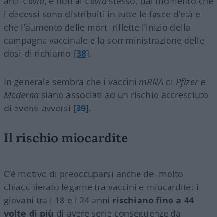
anti-
Covid
, e non al
Covid
stesso, dal momento che
i decessi sono distribuiti in tutte le fasce d’età e
che l’aumento delle morti riflette l’inizio della
campagna vaccinale e la somministrazione delle
dosi di richiamo [
38
].
In generale sembra che i vaccini
mRNA
di
Pfizer
e
Moderna
siano associati ad un rischio accresciuto
di eventi avversi [
39
].
Il rischio miocardite
C’è motivo di preoccuparsi anche del molto
chiacchierato legame tra vaccini e miocardite: i
giovani tra i 18 e i 24 anni
rischiano fino a 44
volte di più
di avere serie conseguenze da