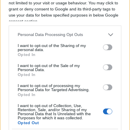
firmatari della dichiarazione sono la
not limited to your visit or usage behaviour. You may click to
professoressa di epidemiologia di Oxford
Sunetra
grant or deny consent to Google and its third-party tags to
use your data for below specified purposes in below Google
Gupta
, il professore di medicina di Stanford
Jay
consent section.
Bhattacharya
ed il biostatistico di Harvard
Martin Kulldorff
.
Personal Data Processing Opt Outs
I want to opt-out of the Sharing of my
Cosa dice questo documento, che come tutti è
personal data.
Opted In
stato e può essere criticato? Gli autori sostengono
cose di elementare buon senso: criticano le
I want to opt-out of the Sale of my
Personal Data.
misure di
lockdown
e raccomandano di
Opted In
concentrarsi sulla protezione dei soggetti
I want to opt-out of processing my
fragili e a rischio
, senza sottoporre ad inutili
Personal Data for Targeted Advertising.
Opted In
restrizioni e privazioni della libertà la gran parte
delle persone, considerate non a rischio.
I want to opt-out of Collection, Use,
Retention, Sale, and/or Sharing of my
Personal Data that Is Unrelated with the
Purposes for which it was collected.
Sono in tanti ad aver trovato ragionevoli queste
Opted Out
posizioni, visto che la dichiarazione è poi stata