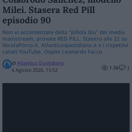
Milei. Stasera Red Pill
episodio 90
Non vi accontentate della “pillola blu” dei media
mainstream, provate RED PILL. Stasera alle 22 su
NicolaPorro.it, Atlanticoquotidiano.it e i rispettivi
canali YouTube. Ospite Leonardo Facco
di
Atlantico Quotidiano
1.5k
1
6 Agosto 2026, 15:52