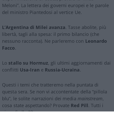
Meloni”. La lettera dei governi europei e le parole
del ministro Piantedosi al vertice Ue.
L’Argentina di Milei avanza
. Tasse abolite, più
libertà, tagli alla spesa: il primo bilancio (che
nessuno racconta). Ne parleremo con
Leonardo
Facco
.
Lo
stallo su Hormuz
, gli ultimi aggiornamenti dai
conflitti
Usa-Iran
e
Russia-Ucraina
.
Questi i temi che tratteremo nella puntata di
questa sera. Se non vi accontentate della “pillola
blu”, le solite narrazioni dei media
mainstream
,
cosa state aspettando? Provate
Red Pill
. Tutti i
giovedì alle 23