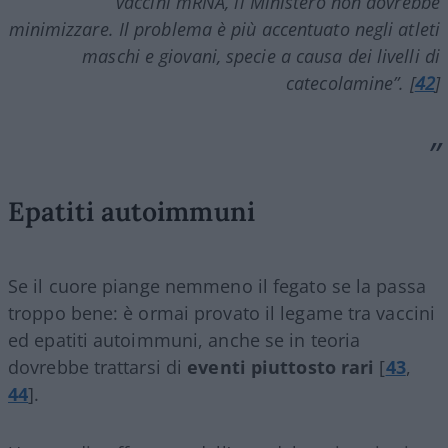
vaccini
mRNA
, il Ministero non dovrebbe
minimizzare. Il problema è più accentuato negli atleti
maschi e giovani, specie a causa dei livelli di
catecolamine”. [
42
]
Epatiti autoimmuni
Se il cuore piange nemmeno il fegato se la passa
troppo bene: è ormai provato il legame tra vaccini
ed epatiti autoimmuni, anche se in teoria
dovrebbe trattarsi di
eventi piuttosto rari
[
43
,
44
].