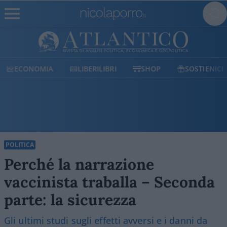
ECONOMIA
LIBERILIBRI
SHOP
SOSTIENICI
POLITICA
Perché la narrazione
vaccinista traballa – Seconda
parte: la sicurezza
Gli ultimi studi sugli effetti avversi e i danni da