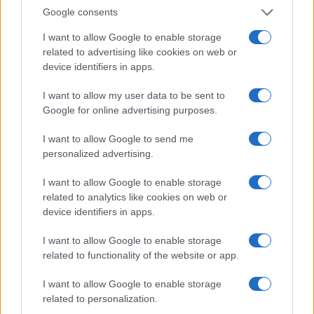
Google consents
firmata da 14 mila scienziati, 40 mila medici ed
oltre 800 mila persone del grande pubblico [
51
].
I want to allow Google to enable storage
related to advertising like cookies on web or
device identifiers in apps.
I danni dei lockdown
I want to allow my user data to be sent to
Jay Bhattacharya ha definito i
lockdown
come “la
Google for online advertising purposes.
peggiore catastrofe
nella storia per la salute
I want to allow Google to send me
pubblica”. Se un’affermazione del genere appare
personalized advertising.
come una probabile esagerazione, c’è comunque
I want to allow Google to enable storage
tutta una serie di studi che dimostrano i danni
related to analytics like cookies on web or
causati dalle politiche di
lockdown
, inclusi
device identifiers in apps.
depressione, ansia, suicidi, malnutrizione
infantile, aumento delle morti in eccesso [
52
].
I want to allow Google to enable storage
related to functionality of the website or app.
Una ricerca internazionale in particolare ha
I want to allow Google to enable storage
related to personalization.
evidenziato la gestione disastrosa dell’emergenza