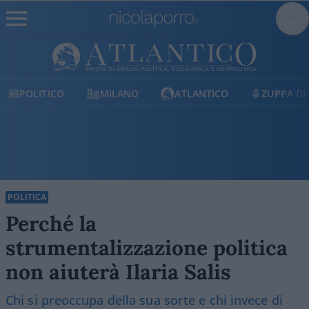
POLITICO
MILANO
ATLANTICO
ZUPPA DI
POLITICA
Perché la
strumentalizzazione politica
non aiuterà Ilaria Salis
Chi si preoccupa della sua sorte e chi invece di