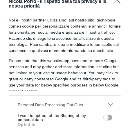
Nicola Porro -
Il rispetto della tua privacy è la
persona, l’Italia, con la presunzione di trovarla
nostra priorità
sostanzialmente d’accordo, perché in fondo questi
Noi e i nostri partner utilizziamo, sul nostro sito, tecnologie
turisti della protesta come la nostra connazionale
come i cookie per personalizzare contenuti e annunci, fornire
che vagolano da una situazione di conflitto
funzionalità per social media e analizzare il nostro traffico.
all’altro all’insegna di un
antifascismo di
Facendo clic di seguito si acconsente all'utilizzo di questa
tecnologia. Puoi cambiare idea e modificare le tue scelte sul
maniera
non piacciono certo alla destra specie di
consenso in qualsiasi momento ritornando su questo sito
governo.
Please note that this website/app uses one or more Google
services and may gather and store information including but
not limited to your visit or usage behaviour. You may click to
Se si vuole leggervi una
intenzione punitiva
che
grant or deny consent to Google and its third-party tags to
use your data for below specified purposes in below Google
serva a dissuadere “intrusioni straniere”,
consent section.
effettuate da singole persone o piccoli gruppi in
continua trasferta all’estero, questa non emerge
Personal Data Processing Opt Outs
dall’aver tenuto in ceppi la Salis anche in udienza,
I want to opt-out of the Sharing of my
ma nella configurazione del reato contestatole,
personal data.
Opted In
che credo di tentato omicidio, ma comunque tale