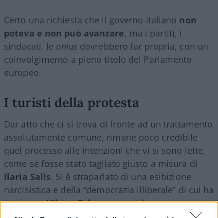
Certo una richiesta che il governo italiano
non
poteva e non può avanzare
, ma i partiti, i
sindacati, le
onlus
dovrebbero far propria, con un
coinvolgimento a pieno titolo del Parlamento
europeo.
I turisti della protesta
Dar atto che ci si trova di fronte ad un trattamento
assolutamente comune, rimane poco credibile
quel processo alle intenzioni che vi si sono lette,
come se fosse stato tagliato giusto a misura di
Ilaria Salis
. Si è straparlato di una esibizione
narcisistica e della “democrazia illiberale” di cui ha
teorizzato
Viktor Orban
, come tale una
mera
provocazione
rivolta all’Europa per interposta