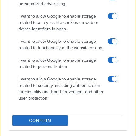
considerarla autonoma o, viceversa, dipendente
personalized advertising.
dal suo governo. Dipende dalla finalità che si
I want to allow Google to enable storage
persegue: se ci si mostra preoccupati del futuro
related to analytics like cookies on web or
della Salis, la prima strada è preferibile, perché
device identifiers in apps.
evita di irritare la corte ungherese
, aprendo la
via sia ad una condanna meno pesante, in base
I want to allow Google to enable storage
related to functionality of the website or app.
ad una partecipazione attenuata al tentativo di
linciaggio dei due “nazisti” (non sorprende che per
I want to allow Google to enable storage
una certa stampa questa debba essere
related to personalization.
considerata una attenuante); sia ad una gestione
I want to allow Google to enable storage
flessibile della pena, domiciliari e espiazione in
related to security, including authentication
Italia.
functionality and fraud prevention, and other
user protection.
Se invece ci si rivela più interessati a farne una
ulteriore dimostrazione della inesistenza in
CONFIRM
Ungheria di uno stato di diritto,
per coinvolgervi
il nostro governo
, la seconda strada è quella