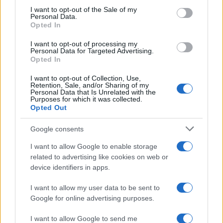
da schiudere le porte ad una condanna di anni.
I want to opt-out of the Sale of my
Personal Data.
Opted In
La vera partita
I want to opt-out of processing my
Personal Data for Targeted Advertising.
Per ora si resta concentrati sulla immagine per lo
Opted In
meno disturbante della Salis in ceppi nell’aula
I want to opt-out of Collection, Use,
giudiziaria, senza dar conto del processo, che è
Retention, Sale, and/or Sharing of my
Personal Data that Is Unrelated with the
poi il luogo in cui si gioca la vera partita. Il che
Purposes for which it was collected.
Opted Out
nasce da un problema effettivo, sempre che ci si
preoccupi – al di là della caciara nostrana tesa a
Google consents
farne un caso da scaricare sul governo – della
I want to allow Google to enable storage
sorte che attende la nostra connazionale
.
related to advertising like cookies on web or
device identifiers in apps.
I want to allow my user data to be sent to
Il problema è dato dalla esistenza di una
Google for online advertising purposes.
alternativa
vis-a-vis
della magistratura ungherese:
I want to allow Google to send me