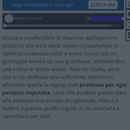
Segui nicolaporro.it su Google
CLICCA QUI
Ascolta l'articolo
0:00
/
--:--
Giusta e condivisibile la reazione dell’opinione
pubblica alla vista della nostra connazionale in
udienza incatenata piedi e mani, con in più un
guinzaglio tenuto da una guardiana, restituendoci
una scena di tempi andati. Non mi risulta, però,
che si sia dedicata una sufficiente attenzione
all’essere quella la regola, cioè
praticata per ogni
persona imputata
, cosa che avrebbe potuto dare
alla protesta una portata più generale, intesa a
vedere superata quella regola, sì da revocarla e
cancellarla per tutti.