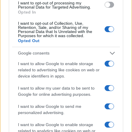
Covid ma utile a sviluppare i farmaci anti-Covid
”.
I want to opt-out of processing my
Personal Data for Targeted Advertising.
Opted In
Quanto ai conflitti di interessi, secondo il
I want to opt-out of Collection, Use,
rappresentante della società farmaceutica con
Retention, Sale, and/or Sharing of my
Personal Data that Is Unrelated with the
sede in Massachusetts,
spetta agli organi
Purposes for which it was collected.
politici
effettuare una valutazione di questo tipo.
Opted Out
È come la storia del serpente che si morde la cosa
Google consents
o, se vogliamo porla sul piano filosofico, chi
I want to allow Google to enable storage
controlla il controllore?
related to advertising like cookies on web or
device identifiers in apps.
Il prezzo delle dosi
I want to allow my user data to be sent to
Google for online advertising purposes.
Infine, è stato Sanders a pressare Bancel
I want to allow Google to send me
sull’
aumento considerevole del prezzo delle
personalized advertising.
fiale
. Su questo punto, il dirigente francese è
I want to allow Google to enable storage
stato meno titubante e più sicuro delle sue
related to analytics like cookies on web or