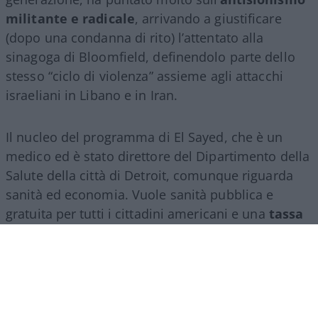
militante e radicale
, arrivando a giustificare
(dopo una condanna di rito) l’attentato alla
sinagoga di Bloomfield, definendolo parte dello
stesso “ciclo di violenza” assieme agli attacchi
israeliani in Libano e in Iran.
Il nucleo del programma di El Sayed, che è un
medico ed è stato direttore del Dipartimento della
Salute della città di Detroit, comunque riguarda
sanità ed economia. Vuole sanità pubblica e
gratuita per tutti i cittadini americani e una
tassa
patrimoniale per finanziarla
. Ed è soprattutto
su questi punti, oltre che per la sua militanza anti-
Israele, che ha avuto il pieno appoggio dei sempre
più potenti DSA.