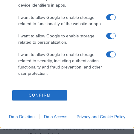
argomentazioni: la riduzione della domanda, che
device identifiers in apps.
ha fatto perdere alla sua azienda la posizione di
I want to allow Google to enable storage
mercato acquisita in epoca pandemica, la
related to functionality of the website or app.
costringe a rivedere al rialzo la politica dei prezzi.
I want to allow Google to enable storage
related to personalization.
Insomma, senza l’imposizione di
Green Pass
e
lasciapassare vari per gli spostamenti è
più arduo
I want to allow Google to enable storage
related to security, including authentication
conservare gli stessi ricavi
a parità di prezzo.
functionality and fraud prevention, and other
user protection.
L’origine del virus
Peraltro, la commissione americana ha anche
CONFIRM
raccolto le dichiarazioni di
Robert Redfield
, ex
direttore dei
Centers for disease control and
Data Deletion
Data Access
Privacy and Cookie Policy
prevention
, il quale ha detto di essere stato
escluso
da una riunione in cui si discuteva della