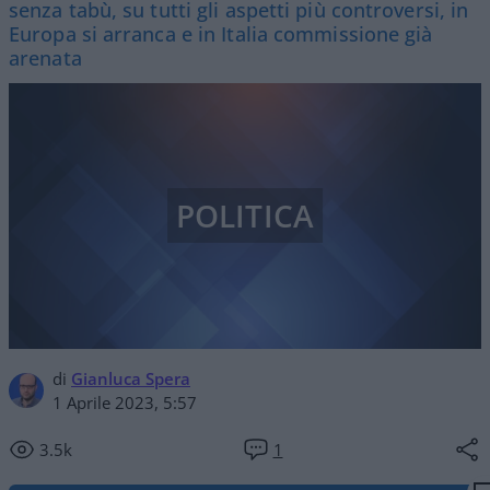
senza tabù, su tutti gli aspetti più controversi, in
Europa si arranca e in Italia commissione già
arenata
POLITICA
di
Gianluca Spera
1 Aprile 2023, 5:57
3.5k
1