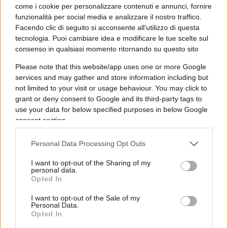
come i cookie per personalizzare contenuti e annunci, fornire
avesse sottoposto i suoi figli alla puntura anti-
funzionalità per social media e analizzare il nostro traffico.
Covid
. “
Tre o quattro volte
”, ha risposto il ceo di
Facendo clic di seguito si acconsente all'utilizzo di questa
Moderna
suscitando l’ilarità del senatore stupito
tecnologia. Puoi cambiare idea e modificare le tue scelte sul
dall’imprecisione su un particolare così rilevante.
consenso in qualsiasi momento ritornando su questo sito
Please note that this website/app uses one or more Google
I finanziamenti
services and may gather and store information including but
not limited to your visit or usage behaviour. You may click to
grant or deny consent to Google and its third-party tags to
use your data for below specified purposes in below Google
Altra questione spinosa affrontata nel corso
consent section.
dell’audizione è stata quella relativa ai
Personal Data Processing Opt Outs
finanziamenti elargiti da Moderna al
National
Institutes of Health
che hanno spinto il
I want to opt-out of the Sharing of my
personal data.
parlamentare del Kentucky a ipotizzare il
conflitto
Opted In
di interessi
. Anche su questo punto, Bancel ha
I want to opt-out of the Sale of my
glissato specificando che si trattava di una somma
Personal Data.
versata per un vecchio brevetto “
non correlato al
Opted In