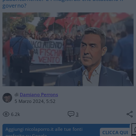
governo?
di
Damiano Perrons
5 Marzo 2024, 5:52
6.2k
3
Aggiungi nicolaporro.it alle tue fonti
CLICCA QUI
preferite su Google