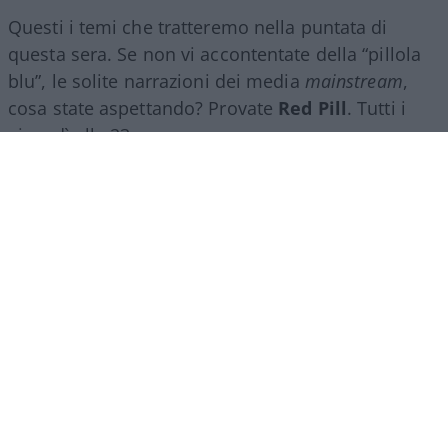
Questi i temi che tratteremo nella puntata di
questa sera. Se non vi accontentate della “pillola
blu”, le solite narrazioni dei media
mainstream
,
cosa state aspettando? Provate
Red Pill
. Tutti i
giovedì alle 23
su
NicolaPorro.it
,
Atlanticoquotidiano.it
e i rispettivi
canali
YouTube
:
@NicolaPorroZuppa
e
@atlanticoquotidiano
.
Democratici Usa sempre più
ostaggio degli islamo-
comunisti
El Sayed vince le primarie democratiche per il
Senato in Michigan. I candidati DSA vincono