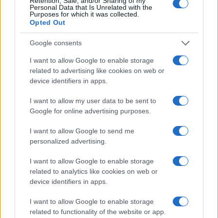
Retention, Sale, and/or Sharing of my
l’uomo, il cittadino. Perché continua imperterrita,
Personal Data that Is Unrelated with the
Purposes for which it was collected.
dunque, l’ostilità nei suoi confronti? E come mai
Opted Out
tanto clamore arriva proprio da quella sinistra che
ha fatto sempre – questo è ciò che crede – della
Google consents
“democrazia” la propria bandiera?
I want to allow Google to enable storage
related to advertising like cookies on web or
device identifiers in apps.
Come dimenticare quel “linguaggio inclusivo”
lgbtqia+
(e chi più ne ha, più ne metta!) che sta
I want to allow my user data to be sent to
Google for online advertising purposes.
distruggendo la lingua italiana
, sostenuto dal
Partito democratico? Ormai arrivano lettere e mail
I want to allow Google to send me
dalle più varie istituzioni o università in cui un
personalized advertising.
semplice plurale
“Cari”
è storpiato dall’asterisco
I want to allow Google to enable storage
(
Car*
), perché “dobbiamo essere inclusivi” e
related to analytics like cookies on web or
rispettare chi non si identifichi in una certa
device identifiers in apps.
desinenza. Poi, però, quando
Giorgia Meloni
I want to allow Google to enable storage
chiede di essere chiamata
il
presidente e non
la
related to functionality of the website or app.
presidente, viene ignorata, continuando ad essere