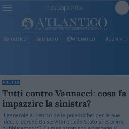
MILANO
ATLANTICO
ZUPPA DI PORRO
POLITICA
Tutti contro Vannacci: cosa fa
impazzire la sinistra?
Il generale al centro delle polemiche: per le sue
idee, o perché da servitore dello Stato si esprime
pubblicamente? E i magistrati che attaccano il