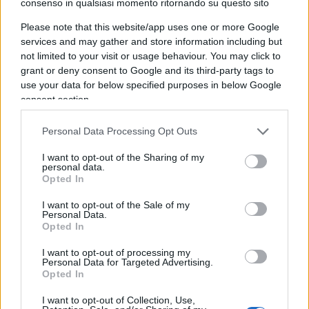
consenso in qualsiasi momento ritornando su questo sito
della Corte costituzionale).
Please note that this website/app uses one or more Google
services and may gather and store information including but
Perché la gogna?
not limited to your visit or usage behaviour. You may click to
grant or deny consent to Google and its third-party tags to
use your data for below specified purposes in below Google
Tra inchieste, querele e sospensioni, Vannacci
consent section.
continua ad essere
protagonista della scena
pubblica
. Che quella del suo libro
“Il mondo al
Personal Data Processing Opt Outs
contrario”
– edito quand’era ancora in servizio – sia
I want to opt-out of the Sharing of my
stata o meno una strategia per una certa
personal data.
campagna politica, non è dato sapere… si
Opted In
possono fare, come si son già fatte, ampie
I want to opt-out of the Sale of my
Personal Data.
congetture, ma questo poco importa.
Opted In
I want to opt-out of processing my
Personal Data for Targeted Advertising.
Opted In
Il cuore della questione è un altro. Comprendere il
senso della gogna
. Sospeso il militare, rimane
I want to opt-out of Collection, Use,