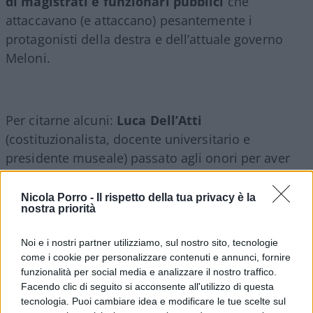
di magistrati e funzionari pubblici
che
attaccavano (e attaccano) pesantemente i
protagonisti della destra e dell’attuale governo
Meloni.
Per citarne alcuni:
Luca Dell’Atti
(costituzionalista, docente universitario e
presidente museale) passato agli onori per aver
pubblicato sul proprio profilo
Instagram
la foto di
Giorgia Meloni
a testa in giù;
Marcello Degni
Nicola Porro -
Il rispetto della tua privacy è la
nostra priorità
(magistrato della Corte dei Conti) noto per il suo
recente post contro il governo
“Potevamo farli
Noi e i nostri partner utilizziamo, sul nostro sito, tecnologie
sbavare di rabbia”
cui seguiva un tag a sostegno
come i cookie per personalizzare contenuti e annunci, fornire
della Schlein; o ancora, il giudice
Iolanda
funzionalità per social media e analizzare il nostro traffico.
Facendo clic di seguito si acconsente all'utilizzo di questa
Apostolico
che sfida il governo; la lista è lunga e a
tecnologia. Puoi cambiare idea e modificare le tue scelte sul
confermarlo è anche
Sabino Cassese
(ex giudice