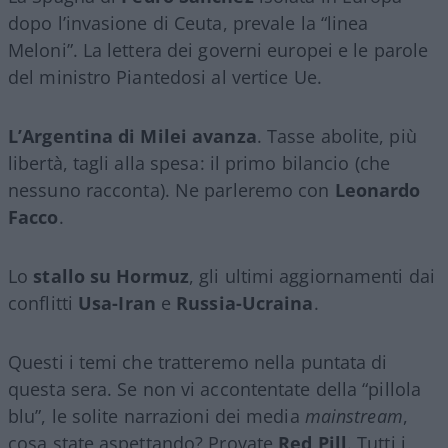
dopo l’invasione di Ceuta, prevale la “linea
Meloni”. La lettera dei governi europei e le parole
del ministro Piantedosi al vertice Ue.
L’Argentina di Milei avanza
. Tasse abolite, più
libertà, tagli alla spesa: il primo bilancio (che
nessuno racconta). Ne parleremo con
Leonardo
Facco
.
Lo
stallo su Hormuz
, gli ultimi aggiornamenti dai
conflitti
Usa-Iran
e
Russia-Ucraina
.
Questi i temi che tratteremo nella puntata di
questa sera. Se non vi accontentate della “pillola
blu”, le solite narrazioni dei media
mainstream
,
cosa state aspettando? Provate
Red Pill
. Tutti i