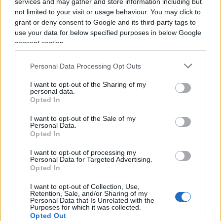
C’era tuttavia un ostacolo di non poco conto sulla
services and may gather and store information including but
not limited to your visit or usage behaviour. You may click to
sua strada. Sino a non molto tempo fa, eravamo
grant or deny consent to Google and its third-party tags to
convinti che la cosiddetta “globalizzazione” fosse
use your data for below specified purposes in below Google
di marca americana. C’è voluto del bello e del
consent section.
buono per capire, invece, che aveva gli occhi a
mandorla, e costituiva la principale arma utilizzata
Personal Data Processing Opt Outs
da Pechino per realizzare la sua strategia di
I want to opt-out of the Sharing of my
personal data.
dominio globale.
Opted In
I want to opt-out of the Sale of my
Personal Data.
Opted In
Confidando anche sui numerosi sostenitori che
vanta all’estero. Agguerriti quelli tedeschi,
I want to opt-out of processing my
Personal Data for Targeted Advertising.
timorosi di compromettere le loro fiorenti
Opted In
relazioni con la Cina. Senza contare i filo-cinesi
I want to opt-out of Collection, Use,
italiani, che spesso agiscono sottotraccia. Dai
Retention, Sale, and/or Sharing of my
Personal Data that Is Unrelated with the
grillini cui si deve la firma pressoché immediata
Purposes for which it was collected.
Opted Out
del progetto della “Nuova Via della Seta”, a