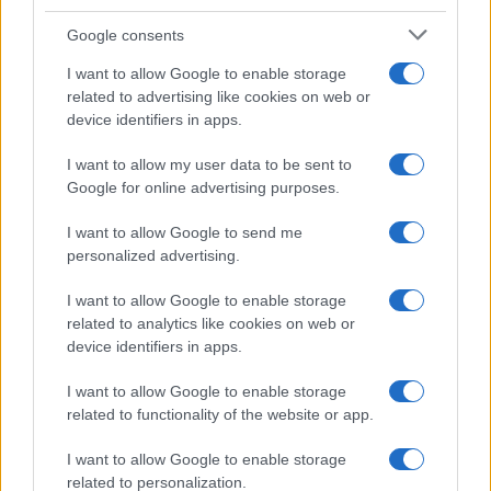
personaggi del calibro di Massimo D’Alema e
Google consents
Romano Prodi intenti, pure loro, a non irritare Xi
I want to allow Google to enable storage
Jinping e a promuovere affari con lo sterminato
related to advertising like cookies on web or
mercato del Dragone.
device identifiers in apps.
I want to allow my user data to be sent to
Poi si è visto che, contrariamente alle attese, Joe
Google for online advertising purposes.
Biden sta procedendo in politica estera su linee
molto simili a quelle dettate da Trump. L’alleanza
I want to allow Google to send me
personalized advertising.
tra Usa, Regno Unito e Australia, dotando
quest’ultima di sommergibili nucleari, è un brutto
I want to allow Google to enable storage
colpo per Pechino, destinato – o almeno lo si
related to analytics like cookies on web or
device identifiers in apps.
spera – a far seriamente riflettere i capi del Partito
comunista cinese.
I want to allow Google to enable storage
related to functionality of the website or app.
I want to allow Google to enable storage
Non è certo un caso che la notizia sia stata accolta
related to personalization.