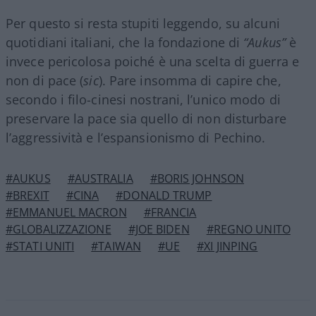
Per questo si resta stupiti leggendo, su alcuni
quotidiani italiani, che la fondazione di
“Aukus”
è
invece pericolosa poiché è una scelta di guerra e
non di pace (
sic
). Pare insomma di capire che,
secondo i filo-cinesi nostrani, l’unico modo di
preservare la pace sia quello di non disturbare
l’aggressività e l’espansionismo di Pechino.
#AUKUS
#AUSTRALIA
#BORIS JOHNSON
#BREXIT
#CINA
#DONALD TRUMP
#EMMANUEL MACRON
#FRANCIA
#GLOBALIZZAZIONE
#JOE BIDEN
#REGNO UNITO
#STATI UNITI
#TAIWAN
#UE
#XI JINPING