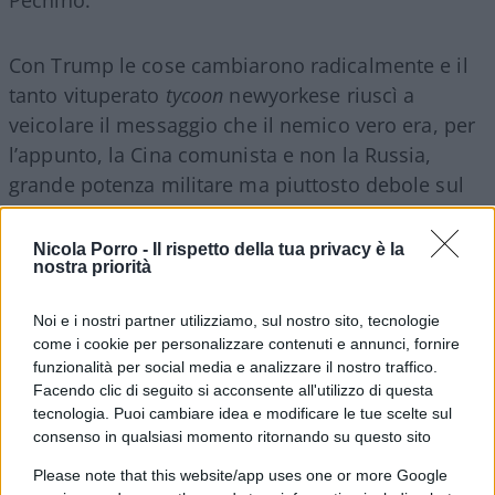
Con Trump le cose cambiarono radicalmente e il
tanto vituperato
tycoon
newyorkese riuscì a
veicolare il messaggio che il nemico vero era, per
l’appunto, la Cina comunista e non la Russia,
grande potenza militare ma piuttosto debole sul
piano economico.
Nicola Porro -
Il rispetto della tua privacy è la
nostra priorità
Cercò di frenare l’invadenza cinese con la politica
Noi e i nostri partner utilizziamo, sul nostro sito, tecnologie
delle sanzioni, ottenendo pure alcuni successi. E
come i cookie per personalizzare contenuti e annunci, fornire
funzionalità per social media e analizzare il nostro traffico.
riuscendo, soprattutto, a spingere i recalcitranti
Facendo clic di seguito si acconsente all'utilizzo di questa
alleati occidentali a prendere finalmente
tecnologia. Puoi cambiare idea e modificare le tue scelte sul
coscienza del pericolo.
consenso in qualsiasi momento ritornando su questo sito
Please note that this website/app uses one or more Google