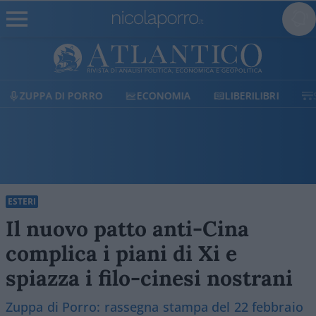
ECONOMIA
LIBERILIBRI
SHOP
SOSTIENICI
ESTERI
Il nuovo patto anti-Cina
complica i piani di Xi e
spiazza i filo-cinesi nostrani
Zuppa di Porro: rassegna stampa del 22 febbraio