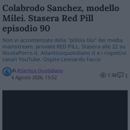
Colabrodo Sanchez, modello
Milei. Stasera Red Pill
episodio 90
Non vi accontentate della “pillola blu” dei media
mainstream, provate RED PILL. Stasera alle 22 su
NicolaPorro.it, Atlanticoquotidiano.it e i rispettivi
canali YouTube. Ospite Leonardo Facco
di
Atlantico Quotidiano
1.5k
1
6 Agosto 2026, 15:52