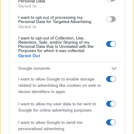
Personal Data.
Bielorussia verso il futuro, come guida di una
Opted In
nuova classe dirigente. Maria Kolesnikova aveva
I want to opt-out of processing my
assunto di fatto questo ruolo fino al suo arresto,
Personal Data for Targeted Advertising.
fondando anche un partito politico (
Insieme
) che è
Opted In
finora l’unico tentativo di dare al movimento per
I want to opt-out of Collection, Use,
Retention, Sale, and/or Sharing of my
la democrazia una base istituzionale. Il fatto che
Personal Data that Is Unrelated with the
Koleniskova agisca sostanzialmente in nome di
Purposes for which it was collected.
Opted Out
Babariko fa di questa piattaforma un possibile
catalizzatore di eventuali iniziative provenienti da
Google consents
Mosca. Ed è qui che entra in gioco l’elefante nella
I want to allow Google to enable storage
cristalleria, ovvero l’offerta pubblica di acquisto
related to advertising like cookies on web or
della Russia.
device identifiers in apps.
I want to allow my user data to be sent to
Il grande paradosso del risveglio bielorusso è che,
Google for online advertising purposes.
senza volerlo, apre le porte a quell’unione con la
I want to allow Google to send me
Russia a cui Lukashenko aveva sempre opposto
personalized advertising.
resistenza, nonostante gli accordi preliminari del