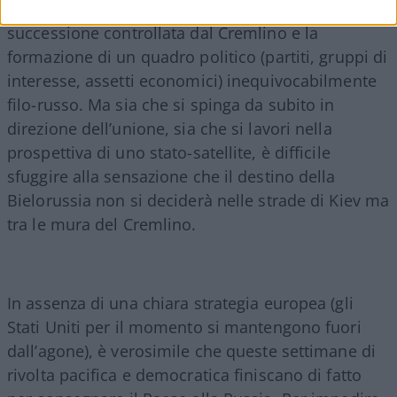
una riforma costituzionale che permettesse una
successione controllata dal Cremlino e la
formazione di un quadro politico (partiti, gruppi di
interesse, assetti economici) inequivocabilmente
filo-russo. Ma sia che si spinga da subito in
direzione dell’unione, sia che si lavori nella
prospettiva di uno stato-satellite, è difficile
sfuggire alla sensazione che il destino della
Bielorussia non si deciderà nelle strade di Kiev ma
tra le mura del Cremlino.
In assenza di una chiara strategia europea (gli
Stati Uniti per il momento si mantengono fuori
dall’agone), è verosimile che queste settimane di
rivolta pacifica e democratica finiscano di fatto