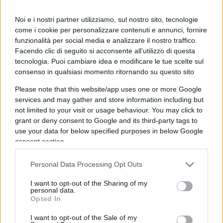
pesantemente decimato dall’azione repressiva del
Noi e i nostri partner utilizziamo, sul nostro sito, tecnologie
regime, non si è dato al momento obiettivi politici
come i cookie per personalizzare contenuti e annunci, fornire
concreti al di là di una transizione pacifica al
funzionalità per social media e analizzare il nostro traffico.
Facendo clic di seguito si acconsente all'utilizzo di questa
vertice. Svetlana Thikanovskaya si muove come la
tecnologia. Puoi cambiare idea e modificare le tue scelte sul
leader di un governo ombra (ha incontrato
consenso in qualsiasi momento ritornando su questo sito
recentemente i ministri degli esteri della Ue) ma
Please note that this website/app uses one or more Google
non si è autoproclamata presidente. Mentre
services and may gather and store information including but
Lukashenko deve giurare in segreto per
not limited to your visit or usage behaviour. You may click to
nascondere la sua carenza di legittimità,
grant or deny consent to Google and its third-party tags to
use your data for below specified purposes in below Google
Thikanovskaya non può prenderne il posto senza
consent section.
passare per una nuova tornata elettorale con
osservatori internazionali al seguito. È uno stallo
Personal Data Processing Opt Outs
di difficile soluzione, al momento, ma la
I want to opt-out of the Sharing of my
questione fondamentale va oltre l’aspetto tecnico
personal data.
Opted In
e riguarda la capacità della stessa Thikanovskaya
di riunire il consenso necessario per portare la
I want to opt-out of the Sale of my