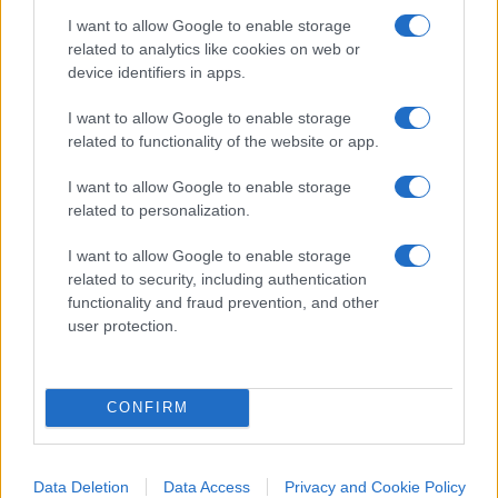
1999. Vistosi nudo, oggi il re di Minsk si presenta
I want to allow Google to enable storage
related to analytics like cookies on web or
all’imperatore di Mosca disposto a tutto, pur di
device identifiers in apps.
salvare la corona. L’incontro con Putin a Sochi
avvenuto il 14 settembre ha trasmesso, anche a
I want to allow Google to enable storage
related to functionality of the website or app.
livello visuale, l’immagine della sottomissione: il
corpo di Lukashenko in torsione verso il “fratello
I want to allow Google to enable storage
maggiore” e un Putin a gambe larghe, in
related to personalization.
atteggiamento condiscendente, quasi spazientito.
I want to allow Google to enable storage
Probabilmente Mosca non ha fretta di rendere
related to security, including authentication
effettiva la fusione, anche se a lungo termine
functionality and fraud prevention, and other
resta quello l’obiettivo principale. È verosimile che
user protection.
la perdita totale di indipendenza della Bielorussia
potrebbe risvegliare un occidente pigro e
CONFIRM
assopito, che per il momento non va oltre le
dichiarazioni di circostanza. Lo scenario ideale
sarebbe una transizione addomesticata attraverso
Data Deletion
Data Access
Privacy and Cookie Policy