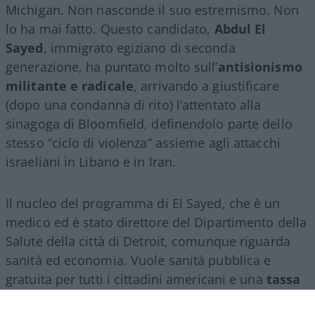
Michigan. Non nasconde il suo estremismo. Non
lo ha mai fatto. Questo candidato,
Abdul El
Sayed
, immigrato egiziano di seconda
generazione, ha puntato molto sull’
antisionismo
militante e radicale
, arrivando a giustificare
(dopo una condanna di rito) l’attentato alla
sinagoga di Bloomfield, definendolo parte dello
stesso “ciclo di violenza” assieme agli attacchi
israeliani in Libano e in Iran.
Il nucleo del programma di El Sayed, che è un
medico ed è stato direttore del Dipartimento della
Salute della città di Detroit, comunque riguarda
sanità ed economia. Vuole sanità pubblica e
gratuita per tutti i cittadini americani e una
tassa
patrimoniale per finanziarla
. Ed è soprattutto