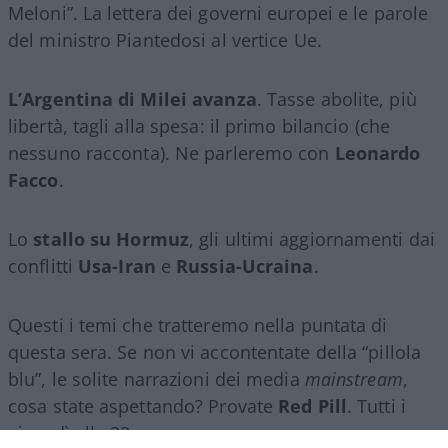
Meloni”. La lettera dei governi europei e le parole
del ministro Piantedosi al vertice Ue.
L’Argentina di Milei avanza
. Tasse abolite, più
libertà, tagli alla spesa: il primo bilancio (che
nessuno racconta). Ne parleremo con
Leonardo
Facco
.
Lo
stallo su Hormuz
, gli ultimi aggiornamenti dai
conflitti
Usa-Iran
e
Russia-Ucraina
.
Questi i temi che tratteremo nella puntata di
questa sera. Se non vi accontentate della “pillola
blu”, le solite narrazioni dei media
mainstream
,
cosa state aspettando? Provate
Red Pill
. Tutti i
giovedì alle 23