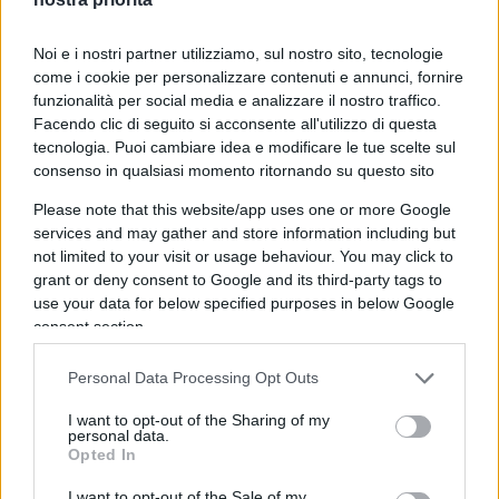
conto che così condanna tre quarti dell’elettorato
a doversi considerare anti-democratico, se non
Noi e i nostri partner utilizziamo, sul nostro sito, tecnologie
fascista, pre- o para-fascista.
come i cookie per personalizzare contenuti e annunci, fornire
funzionalità per social media e analizzare il nostro traffico.
Facendo clic di seguito si acconsente all'utilizzo di questa
tecnologia. Puoi cambiare idea e modificare le tue scelte sul
Le due anime si rivelano apertamente e
consenso in qualsiasi momento ritornando su questo sito
pubblicamente, senza alcun previo benestare del
Please note that this website/app uses one or more Google
segretario. Così, a destra, Calenda parla
services and may gather and store information including but
not limited to your visit or usage behaviour. You may click to
apertamente di costruire da una costola del Pd un
grant or deny consent to Google and its third-party tags to
nuovo partito, senza che si capisca quali siano le
use your data for below specified purposes in below Google
vere intenzioni di Renzi; ma certo entrambi
consent section.
condividono la politica immigratoria selettiva di
Minniti; e, a sinistra, in un abbraccio assai stretto,
Personal Data Processing Opt Outs
Delrio e Fratoianni condizionano, con un ampio
I want to opt-out of the Sharing of my
personal data.
richiamo pubblicitario, il totale assenso non solo
Opted In
a porti, ma anche a frontiere marittime spalancate
I want to opt-out of the Sale of my