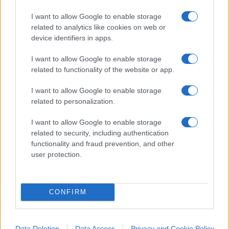
ancora comunista.
I want to allow Google to enable storage
related to analytics like cookies on web or
Sarà – come dice la vulgata guidata da quella
device identifiers in apps.
mosca cocchiera che è Repubblica, la cui sola
I want to allow Google to enable storage
preoccupazione è quella di fidelizzare alcune
related to functionality of the website or app.
centinaia di migliaia di lettori, ma non certo di
farsi carico di quei milioni di elettori che
I want to allow Google to enable storage
related to personalization.
sarebbero necessari per una alternanza – che la
politica anti-immigrazionista di Salvini serva solo
I want to allow Google to enable storage
a distrarre l’attenzione dalla situazione
related to security, including authentication
functionality and fraud prevention, and other
drammatica del Paese. Ma fosse anche vero, non
user protection.
è serio aspettarsi continuamente un qualche
risveglio dall’incantesimo salviniano, per poi
rinviarlo sempre al prossimo futuro. L’isolamento
CONFIRM
internazionale dell’Italia non riesce confermato
dall’ottenimento a larga maggioranza delle
Data Deletion
Data Access
Privacy and Cookie Policy