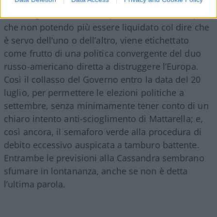
Olimpiadi invernali del 2026, ma ancor più dal
credito goduto da Salvini presso Putin e Trump,
che non potendo più essere liquidato col dire che
è servo dell’uno o dell’altro, viene etichettato
come frutto di una politica convergente del duo
russo-americano diretta a distruggere l’Europa.
Così il collasso del Governo entro la data del 20
luglio, per permettere le elezioni politiche a
settembre, senza minimamente tener conto di un
chiaro intento anti-scioglimento di Mattarella; e,
così ancora, il semaforo verde alla procedura di
debito eccessivo auspicata a tamburo battente.
Entrambe le previsioni alla Cassandra sembrano
sfumare in lontananza, anche se non è detta
l’ultima parola.