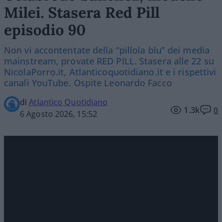
Milei. Stasera Red Pill
episodio 90
Non vi accontentate della “pillola blu” dei media
mainstream, provate RED PILL. Stasera alle 22 su
NicolaPorro.it, Atlanticoquotidiano.it e i rispettivi
canali YouTube. Ospite Leonardo Facco
di
Atlantico Quotidiano
1.3k
0
6 Agosto 2026, 15:52