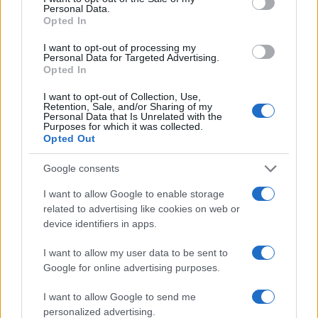
rispetto a tutti i punti cardinali. Beh, se si lasciano
Personal Data.
entrare i barchini, perché non lo si dovrebbe fare
Opted In
per le navi, fra l’altro delle molto meritevoli ong;
I want to opt-out of processing my
ma dicendo così, non si tiene assolutamente
Personal Data for Targeted Advertising.
Opted In
conto che i barchini sono solo l’ultima sofisticata
contro-misura dei mercanti di carni umane.
I want to opt-out of Collection, Use,
Retention, Sale, and/or Sharing of my
Contro-misura che consiste nel mettere in mare
Personal Data that Is Unrelated with the
Purposes for which it was collected.
una nave madre, che poi, ad una distanza di
Opted Out
sicurezza da Lampedusa, comunque fuori delle
Google consents
acque territoriali italiane, li scarica fuori bordo,
affidandoli alla buona fortuna in mare e alla
I want to allow Google to enable storage
related to advertising like cookies on web or
umana solidarietà in terra italiana. La cosa è tanto
device identifiers in apps.
evidente che nell’intervista agli isolani, fatta
vedere nel corso di quella puntata televisiva, la
I want to allow my user data to be sent to
consapevolezza della “frode” è unanime, tanto da
Google for online advertising purposes.
vedere una totale concordanza pro-Salvini di uno
I want to allow Google to send me
che si è dichiarato fascista e di uno che si è detto
personalized advertising.