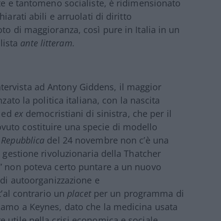
ste e tantomeno socialiste, è ridimensionato
arati abili e arruolati di diritto
to di maggioranza, così pure in Italia in un
lista
ante litteram.
ervista ad Antony Giddens, il maggior
zato la politica italiana, con la nascita
 ed
ex
democristiani di sinistra, che per il
uto costituire una specie di modello
u
Repubblica
del 24 novembre non c’è una
a gestione rivoluzionaria della Thatcher
o” non poteva certo puntare a un nuovo
 di autoorganizzazione e
t’al contrario un
placet
per un programma di
hiamo a Keynes, dato che la medicina usata
 utile nella crisi economica e sociale