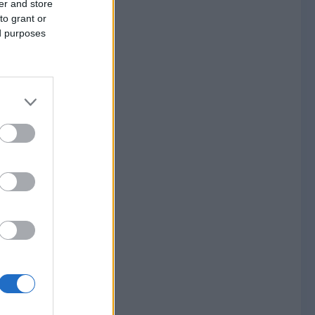
er and store
to grant or
ed purposes