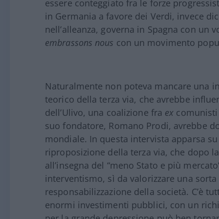
essere conteggiato fra le forze progressi
in Germania a favore dei Verdi, invece dichi
nell’alleanza, governa in Spagna con un vo
embrassons nous
con un movimento popu
Naturalmente non poteva mancare una int
teorico della terza via, che avrebbe influen
dell’Ulivo, una coalizione fra
ex
comunisti
suo fondatore, Romano Prodi, avrebbe dov
mondiale. In questa intervista apparsa s
riproposizione della terza via, che dopo l
all’insegna del “meno Stato e più mercat
interventismo, sì da valorizzare una sorta
responsabilizzazione della società. C’è tut
enormi investimenti pubblici, con un ric
per la grande depressione può ben tornare