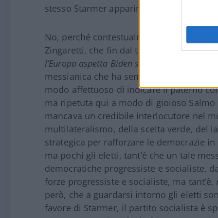
stesso Starmer apparirebbe fino ad ora l’
No, perché contestualmente, sullo stess
Zingaretti, che fin dal titolo candida il P
l’Europa aspetta Biden sulla nuova via progr
messianica che ha sempre caratterizzato l
modo affettuoso di indicare il paterno c
ma ripetuta qui a modo di gioioso Salmo b
mancava un credibile interlocutore nel mo
multilateralismo, della scelta verde, del 
strategica per rafforzare le democrazie in 
ma pochi gli eletti, tant’è che un tale mes
democratiche progressiste e socialiste, da
forze progressiste e socialiste, ma tant’è,
però, che a guardarsi intorno gli eletti 
favore di Starmer, il partito socialista è