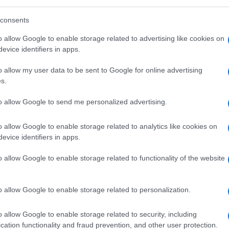
ellica, caratterizzata da una larga
consents
o allow Google to enable storage related to advertising like cookies on
evice identifiers in apps.
o allow my user data to be sent to Google for online advertising
ta da
Repubblica
di lunedì 23 novembre, con
s.
 intervista a Lion Barber, ex direttore del
o di per sé espressivo
“Intesa con Starmer
to allow Google to send me personalized advertising.
l populismo”
. Siamo sempre con l’occhio
gnato il compito salvifico di una intesa
o allow Google to enable storage related to analytics like cookies on
evice identifiers in apps.
l che nell’ambiente di sinistra nostrano si
 Johnson sia un populista. Ecco allora la
o allow Google to enable storage related to functionality of the website
icana: Trump era il leader indiscusso del
rexit, confermando il sospetto che l’attuale
o allow Google to enable storage related to personalization.
l populismo è il peggior nemico della
 testa anche del populismo europeo, quindi
o allow Google to enable storage related to security, including
a grande alleanza, di cui, peraltro lo
cation functionality and fraud prevention, and other user protection.