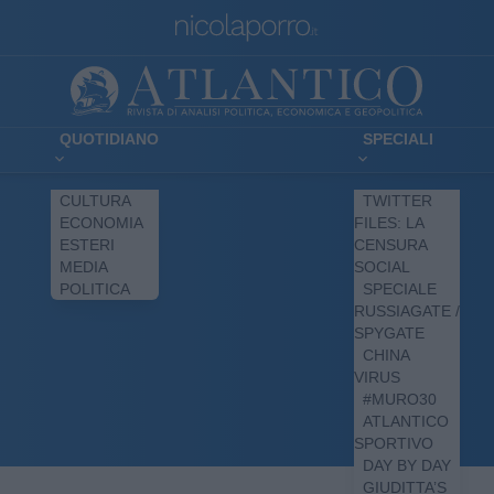
QUOTIDIANO
SPECIALI
CULTURA
TWITTER
ECONOMIA
FILES: LA
ESTERI
CENSURA
MEDIA
SOCIAL
POLITICA
SPECIALE
RUSSIAGATE /
SPYGATE
CHINA
VIRUS
#MURO30
ATLANTICO
SPORTIVO
DAY BY DAY
GIUDITTA’S