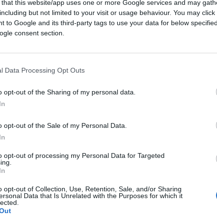
 that this website/app uses one or more Google services and may gath
ceduto a Corbyn dopo il clamoroso
including but not limited to your visit or usage behaviour. You may click 
 una riedizione della terza via di Tony Blair,
 to Google and its third-party tags to use your data for below specifi
 riproposizione di una edulcorata
ogle consent section.
tica, una
union sacrée
dei partiti della
dare al Pd una sorta di rilevanza mondiale in
essiste. A conferma viene richiamata una
l Data Processing Opt Outs
nere
, di “un summit fra le democrazie”, che
o opt-out of the Sharing of my personal data.
partnership
globale, come se le democrazie
In
è governate da forze tali solo per essere di
 dovesse essere condannata a svolgere solo
o opt-out of the Sale of my Personal Data.
In
to opt-out of processing my Personal Data for Targeted
ll’America di Truman, protettrice del mondo
ing.
In
crisi regionali dove l’unica mediazione
sorsa militare non solo tecnicamente efficace
o opt-out of Collection, Use, Retention, Sale, and/or Sharing
ersonal Data that Is Unrelated with the Purposes for which it
licita, della America di Delano Roosevelt,
lected.
Out
, destinata a divenire la dottrina