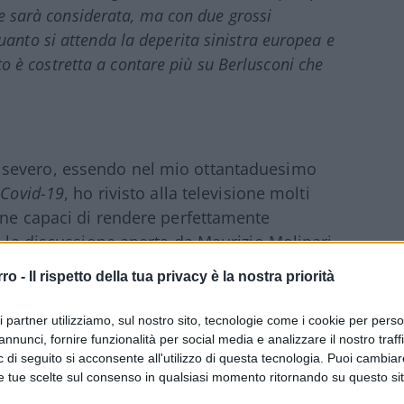
Ue sarà considerata, ma con due grossi
nto si attenda la deperita sinistra europea e
nto è costretta a contare più su Berlusconi che
 severo, essendo nel mio ottantaduesimo
l
Covid-19
, ho rivisto alla televisione molti
ene capaci di rendere perfettamente
n la discussione aperta da Maurizio Molinari
 con un titolo che ben ne evidenziava il
rro -
Il rispetto della tua privacy è la nostra priorità
di
Apocalypto
, che vede sfumare l’obiettivo
nda, alla foresta sovrastante la costa, con il
ri partner utilizziamo, sul nostro sito, tecnologie come i cookie per pers
 ricerca di “un nuovo inizio”. Cosa dice il
annunci, fornire funzionalità per social media e analizzare il nostro traff
 di seguito si acconsente all'utilizzo di questa tecnologia. Puoi cambiar
ista”
? Non Biden e Johnson, cioè il
e tue scelte sul consenso in qualsiasi momento ritornando su questo si
 premier inglese, eletto a furor di popolo, ma