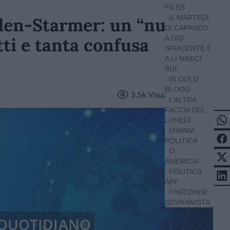
FILES
IL MARTEDÌ
iden-Starmer: un “nuovo
DI CAPANEO,
tti e tanta confusa
A DIO
SPIACENTE E
A LI NIMICI
SUI
IN COLD
BLOOD
3.5k
Visualizzazioni
L’ALTRA
FACCIA DEL
LUNEDÌ
MINIMA
POLITICA
O,
AMERICA!
POLITICS
APP
THATCHER
SOVRANISTA
/ QUOTIDIANO