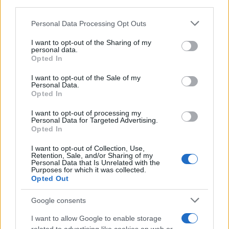
massacro che pareva veramente senza via
d’uscita. Anche qui è bene ricordare chi diede
Personal Data Processing Opt Outs
inizio alla violenza. Slovenia, Croazia e Bosnia
I want to opt-out of the Sharing of my
Erzegovina dichiararono la loro indipendenza
personal data.
dalla Jugoslavia sulla base di un loro diritto
Opted In
costituzionalmente garantito. L’ultimo presidente
I want to opt-out of the Sale of my
della Serbia (una delle repubbliche della
Personal Data.
Opted In
Jugoslavia, con pari diritti della Croazia, della
Slovenia e della Bosnia) forzò un intervento
I want to opt-out of processing my
Personal Data for Targeted Advertising.
armato, per stroncare gli indipendentismi sul
Opted In
nascere e per dividere i nuovi Stati al loro interno,
I want to opt-out of Collection, Use,
alimentando l’insurrezione delle minoranze serbe.
Retention, Sale, and/or Sharing of my
Personal Data that Is Unrelated with the
L’intervento condotto sia da truppe regolari
Purposes for which it was collected.
Opted Out
jugoslave che da milizie serbe (armate
dall’esercito regolare) venne condotto con
Google consents
incredibile spietatezza. Prima ai danni dei croati,
I want to allow Google to enable storage
poi soprattutto dei bosniaci, vennero condotte