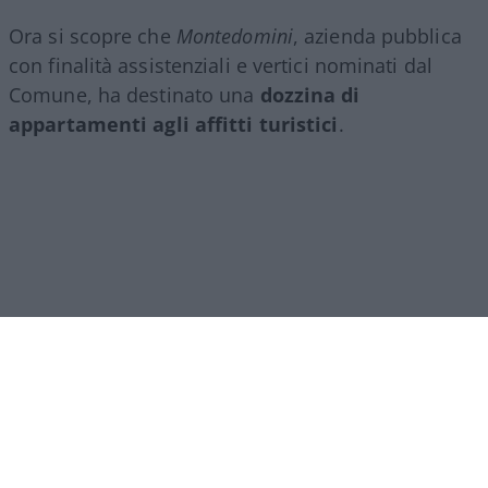
Ora si scopre che
Montedomini
, azienda pubblica
con finalità assistenziali e vertici nominati dal
Comune, ha destinato una
dozzina di
appartamenti agli affitti turistici
.