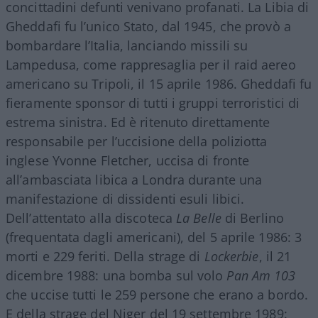
concittadini defunti venivano profanati. La Libia di
Gheddafi fu l’unico Stato, dal 1945, che provò a
bombardare l’Italia, lanciando missili su
Lampedusa, come rappresaglia per il raid aereo
americano su Tripoli, il 15 aprile 1986. Gheddafi fu
fieramente sponsor di tutti i gruppi terroristici di
estrema sinistra. Ed è ritenuto direttamente
responsabile per l’uccisione della poliziotta
inglese Yvonne Fletcher, uccisa di fronte
all’ambasciata libica a Londra durante una
manifestazione di dissidenti esuli libici.
Dell’attentato alla discoteca
La Belle
di Berlino
(frequentata dagli americani), del 5 aprile 1986: 3
morti e 229 feriti. Della strage di
Lockerbie
, il 21
dicembre 1988: una bomba sul volo
Pan Am 103
che uccise tutti le 259 persone che erano a bordo.
E della strage del Niger del 19 settembre 1989: