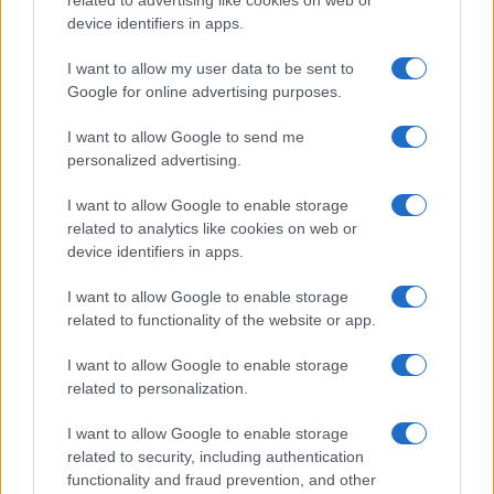
related to advertising like cookies on web or
operazioni di pulizia etnica: intere città e regioni
device identifiers in apps.
vennero svuotate con la forza dei loro abitanti.
I want to allow my user data to be sent to
Circa 6.300 civili croati
e 41.500 bosniaci
vennero
Google for online advertising purposes.
assassinati dalle forze serbe e jugoslave in tre
anni e mezzo di conflitto. Nomi come Zepa,
I want to allow Google to send me
personalized advertising.
Gorazde e soprattutto Srebrenica, ricordano a
tutta l’Europa i grandi massacri commessi dai
I want to allow Google to enable storage
serbi, quelli per cui Milosevic e i suoi uomini
related to analytics like cookies on web or
device identifiers in apps.
locali, Karadzic e Mladic, finirono sotto processo
all’Aja. L’intervento della Nato nell’estate del 1995,
I want to allow Google to enable storage
avvenuto con il consenso dell’Onu, ebbe almeno il
related to functionality of the website or app.
pregio di porre fine al conflitto, costringendo
I want to allow Google to enable storage
Milosevic ad accettare gli accordi di Dayton.
related to personalization.
I want to allow Google to enable storage
La pace fu più che altro una tregua, perché
related to security, including authentication
Milosevic, dal 1997 presidente della Jugoslavia (o
functionality and fraud prevention, and other