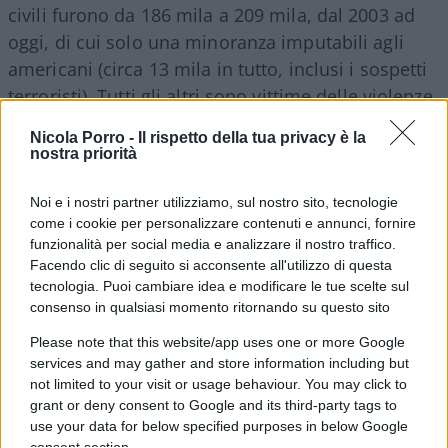
civili furono da 186 mila a 209 mila, dal 2003 ad
oggi, di cui solo una minoranza imputabili agli
americani (circa 13 mila in tutto, inclusi i sospetti
terroristi). Tutti gli altri sono vittime delle violenze
settarie irachene o assassinati da terroristi
Nicola Porro -
Il rispetto della tua privacy è la
islamici. Il vero genocidio, l’unico che può essere
nostra priorità
considerato tale, fu quello commesso da Saddam
Hussein, finché era al potere. Dobbiamo
Noi e i nostri partner utilizziamo, sul nostro sito, tecnologie
come i cookie per personalizzare contenuti e annunci, fornire
veramente sentirci in colpa per l’Iraq?
funzionalità per social media e analizzare il nostro traffico.
Facendo clic di seguito si acconsente all'utilizzo di questa
tecnologia. Puoi cambiare idea e modificare le tue scelte sul
consenso in qualsiasi momento ritornando su questo sito
Jugoslavia: in estrema sintesi, fu una serie di
Please note that this website/app uses one or more Google
guerre civili dovute alla dissoluzione della
services and may gather and store information including but
Jugoslavia, dove gli americani intervennero due
not limited to your visit or usage behaviour. You may click to
volte, brevemente e con interventi solo aerei, nel
grant or deny consent to Google and its third-party tags to
1995 e nel 1999. E così facendo posero fine ad un
use your data for below specified purposes in below Google
consent section.