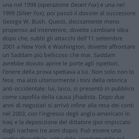
una nel 1998 (operazione
Desert Fox
) e una nel
1999 (
Silver Fox
), poi passò il dossier al successore
George W. Bush. Questi, decisamente meno
propenso ad intervenire, dovette cambiare idea
dopo che, subìti gli attacchi dell’11 settembre
2001 a New York e Washington, dovette affrontare
un Saddam più bellicoso che mai. Saddam
avrebbe dovuto aprire le porte agli ispettori,
l’onere della prova spettava a lui. Non solo non lo
fece, ma alzò ulteriormente i toni della retorica
anti-occidentale: lui, laico, si presentò in pubblico
come capofila della causa jihadista. Dopo due
anni di negoziati si arrivò infine alla resa dei conti
nel 2003, con l’ingresso degli anglo-americani in
Iraq e la deposizione del dittatore (poi impiccato
dagli iracheni tre anni dopo). Può essere una
scelta discutibile, criticabile, condannabile sul