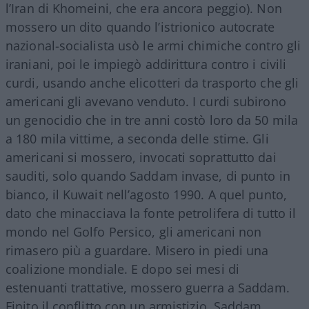
l’Iran di Khomeini, che era ancora peggio). Non
mossero un dito quando l’istrionico autocrate
nazional-socialista usò le armi chimiche contro gli
iraniani, poi le impiegò addirittura contro i civili
curdi, usando anche elicotteri da trasporto che gli
americani gli avevano venduto. I curdi subirono
un genocidio che in tre anni costò loro da 50 mila
a 180 mila vittime, a seconda delle stime. Gli
americani si mossero, invocati soprattutto dai
sauditi, solo quando Saddam invase, di punto in
bianco, il Kuwait nell’agosto 1990. A quel punto,
dato che minacciava la fonte petrolifera di tutto il
mondo nel Golfo Persico, gli americani non
rimasero più a guardare. Misero in piedi una
coalizione mondiale. E dopo sei mesi di
estenuanti trattative, mossero guerra a Saddam.
Finito il conflitto con un armistizio, Saddam