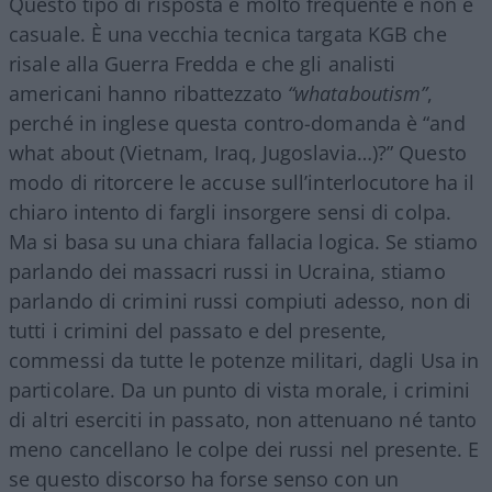
Questo tipo di risposta è molto frequente e non è
casuale. È una vecchia tecnica targata KGB che
risale alla Guerra Fredda e che gli analisti
americani hanno ribattezzato
“whataboutism”
,
perché in inglese questa contro-domanda è “and
what about (Vietnam, Iraq, Jugoslavia…)?” Questo
modo di ritorcere le accuse sull’interlocutore ha il
chiaro intento di fargli insorgere sensi di colpa.
Ma si basa su una chiara fallacia logica. Se stiamo
parlando dei massacri russi in Ucraina, stiamo
parlando di crimini russi compiuti adesso, non di
tutti i crimini del passato e del presente,
commessi da tutte le potenze militari, dagli Usa in
particolare. Da un punto di vista morale, i crimini
di altri eserciti in passato, non attenuano né tanto
meno cancellano le colpe dei russi nel presente. E
se questo discorso ha forse senso con un