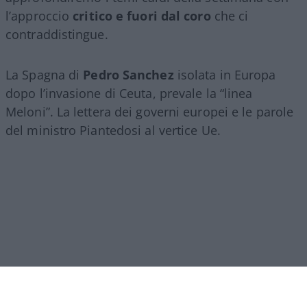
l’approccio
critico e fuori dal coro
che ci
contraddistingue.
La Spagna di
Pedro Sanchez
isolata in Europa
dopo l’invasione di Ceuta, prevale la “linea
Meloni”. La lettera dei governi europei e le parole
del ministro Piantedosi al vertice Ue.