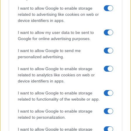
I want to allow Google to enable storage
Uno degli “indirizzi” presidenziali salutato con
related to advertising like cookies on web or
maggiore consenso dai partiti riguarda la riforma
device identifiers in apps.
della giustizia. Anche in questo caso, nulla di
I want to allow my user data to be sent to
casuale. Il viceré ha voluto esortare chi di dovere
Google for online advertising purposes.
a darsi una mossa, perché se i partiti falliranno
nel metter mano alla riforma, a farlo rischiano di
I want to allow Google to send me
essere i cittadini con i sei referendum per la
personalized advertising.
giustizia giusta promossi dal Partito Radicale e
I want to allow Google to enable storage
dalla Lega.
related to analytics like cookies on web or
device identifiers in apps.
Ma chi si aspetta che da questo Parlamento possa
I want to allow Google to enable storage
uscire una riforma garantista, che tagli le unghie
related to functionality of the website or app.
alla magistratura politicizzata, che metta fine al
I want to allow Google to enable storage
controllo del Csm da parte delle correnti, è un
related to personalization.
povero illuso. Sarà una riforma cosmetica,
all’insegna del gattopardesco cambiare perché
I want to allow Google to enable storage