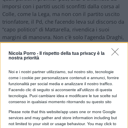
imporsi con i partiti usciti sconfitti dalla corsa al
Colle, come la Lega, ma non con il partito uscito
trionfatore, il Pd, che facendo leva sul discorso da
“capo politico” di Mattarella, rivendica i suoi
margini di manovra. Non c’è solo l’agenda Draghi,
da oggi c’è anche l’agenda Mattarella di cui tenere
conto.
Nicola Porro -
Il rispetto della tua privacy è la
nostra priorità
Noi e i nostri partner utilizziamo, sul nostro sito, tecnologie
In questa ottica si può leggere anche il messaggio
come i cookie per personalizzare contenuti e annunci, fornire
funzionalità per social media e analizzare il nostro traffico.
di Mattarella sulla centralità del Parlamento:
Facendo clic di seguito si acconsente all'utilizzo di questa
“Appare anche necessario un ricorso ordinato alle
tecnologia. Puoi cambiare idea e modificare le tue scelte sul
diverse fonti normative, rispettoso dei limiti posti
consenso in qualsiasi momento ritornando su questo sito
dalla Costituzione”
. Un richiamo paradossale, se
Please note that this website/app uses one or more Google
pensiamo che negli ultimi due anni di pandemia
services and may gather and store information including but
qualsiasi parvenza di gerarchia delle fonti è
not limited to your visit or usage behaviour. You may click to