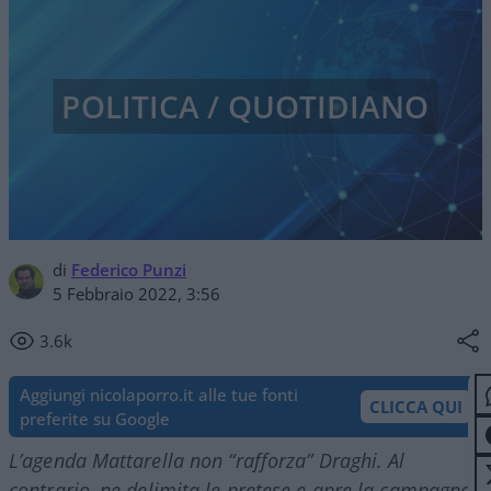
POLITICA / QUOTIDIANO
di
Federico Punzi
5 Febbraio 2022, 3:56
3.6k
Aggiungi nicolaporro.it alle tue fonti
CLICCA QUI
preferite su Google
L’agenda Mattarella non “rafforza” Draghi. Al
contrario, ne delimita le pretese e apre la campagna