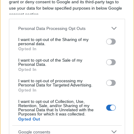
grant or deny consent to Google and its third-party tags to
saltata sotto i colpi di Dpcm e decreti, ordinanze
use your data for below specified purposes in below Google
ministeriali e regionali, e persino delle Faq del sito
consent section.
della presidenza del Consiglio, senza che il
“garante” della Costituzione avesse nulla da
Personal Data Processing Opt Outs
eccepire, né nelle sedi preposte né nei suoi
I want to opt-out of the Sharing of my
discorsi.
personal data.
Opted In
I want to opt-out of the Sale of my
Ora, in apertura del suo secondo settennato,
Personal Data.
Mattarella si ricorda improvvisamente della
Opted In
gerarchia delle fonti e della centralità del
I want to opt-out of processing my
Personal Data for Targeted Advertising.
Parlamento. Perché ora? Perché è cambiata la
Opted In
fase politica: il messaggio rivolto al presidente del
Consiglio è che ora, messo in sicurezza il Colle,
I want to opt-out of Collection, Use,
Retention, Sale, and/or Sharing of my
dovrà ascoltare e mostrarsi più aperto alle
Personal Data that Is Unrelated with the
Purposes for which it was collected.
richieste del Pd, perché entriamo nell’anno
Opted Out
elettorale.
Google consents