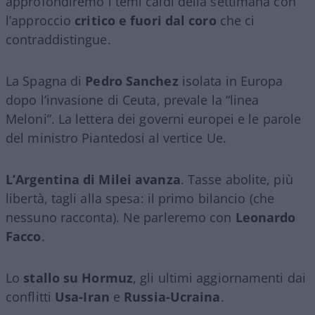
approfondiremo i temi caldi della settimana con
l’approccio
critico e fuori dal coro
che ci
contraddistingue.
La Spagna di
Pedro Sanchez
isolata in Europa
dopo l’invasione di Ceuta, prevale la “linea
Meloni”. La lettera dei governi europei e le parole
del ministro Piantedosi al vertice Ue.
L’Argentina di Milei avanza
. Tasse abolite, più
libertà, tagli alla spesa: il primo bilancio (che
nessuno racconta). Ne parleremo con
Leonardo
Facco
.
Lo
stallo su Hormuz
, gli ultimi aggiornamenti dai
conflitti
Usa-Iran
e
Russia-Ucraina
.