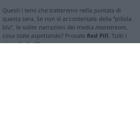
Questi i temi che tratteremo nella puntata di
questa sera. Se non vi accontentate della “pillola
blu”, le solite narrazioni dei media
mainstream
,
cosa state aspettando? Provate
Red Pill
. Tutti i
giovedì alle 23
su
NicolaPorro.it
,
Atlanticoquotidiano.it
e i rispettivi
canali
YouTube
:
@NicolaPorroZuppa
e
@atlanticoquotidiano
.
Democratici Usa sempre più
ostaggio degli islamo-
comunisti
El Sayed vince le primarie democratiche per il