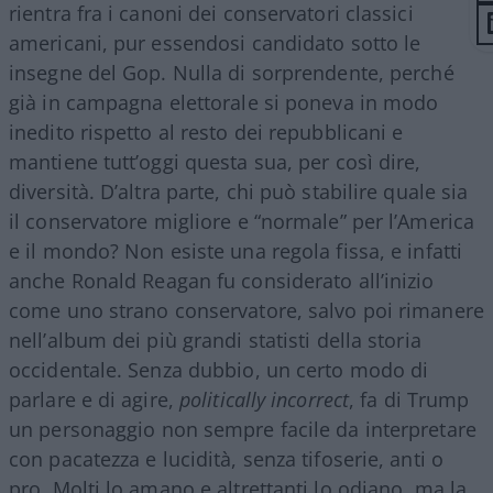
rientra fra i canoni dei conservatori classici
americani, pur essendosi candidato sotto le
insegne del Gop. Nulla di sorprendente, perché
già in campagna elettorale si poneva in modo
inedito rispetto al resto dei repubblicani e
mantiene tutt’oggi questa sua, per così dire,
diversità. D’altra parte, chi può stabilire quale sia
il conservatore migliore e “normale” per l’America
e il mondo? Non esiste una regola fissa, e infatti
anche Ronald Reagan fu considerato all’inizio
come uno strano conservatore, salvo poi rimanere
nell’album dei più grandi statisti della storia
occidentale. Senza dubbio, un certo modo di
parlare e di agire,
politically incorrect
, fa di Trump
un personaggio non sempre facile da interpretare
con pacatezza e lucidità, senza tifoserie, anti o
pro. Molti lo amano e altrettanti lo odiano, ma la