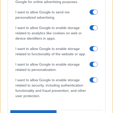
Google for online advertising purposes.
spendere di più in difesa in un’ottica
transatlantica. Se si vuole smantellare una cosa,
I want to allow Google to send me
ben difficilmente si chiede di investire in essa.
personalized advertising.
Purtroppo l’incontro di Helsinki con Vladimir Putin
I want to allow Google to enable storage
ha creato amarezza e malumore anche in quei
related to analytics like cookies on web or
settori, in America e nel mondo, che sono più
device identifiers in apps.
vicini al presidente americano. I soliti
I want to allow Google to enable storage
disinformatori in servizio permanente effettivo
related to functionality of the website or app.
hanno fatto la loro parte con consueta puntualità,
I want to allow Google to enable storage
ma Donald Trump, prima, durante e dopo
related to personalization.
Helsinki, ha offerto loro ponti dorati. Se si scrive
che l’UE è addirittura “nemica” e poi si va ad
I want to allow Google to enable storage
related to security, including authentication
incontrare Putin con palese entusiasmo, è
functionality and fraud prevention, and other
comprensibile che poi venga detto che Trump
user protection.
scarica il Vecchio Continente per puntare sullo Zar
di Mosca. L’Unione europea ha tantissime pecche