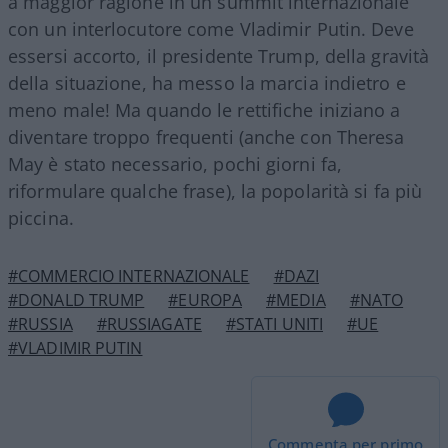
a maggior ragione in un summit internazionale
con un interlocutore come Vladimir Putin. Deve
essersi accorto, il presidente Trump, della gravità
della situazione, ha messo la marcia indietro e
meno male! Ma quando le rettifiche iniziano a
diventare troppo frequenti (anche con Theresa
May è stato necessario, pochi giorni fa,
riformulare qualche frase), la popolarità si fa più
piccina.
#COMMERCIO INTERNAZIONALE
#DAZI
#DONALD TRUMP
#EUROPA
#MEDIA
#NATO
#RUSSIA
#RUSSIAGATE
#STATI UNITI
#UE
#VLADIMIR PUTIN
Commenta per primo