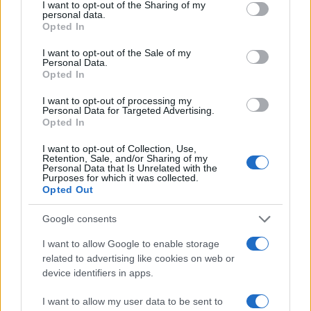
I want to opt-out of the Sharing of my
personal data.
contraddizioni, ma non ci si aspetta che essa
Opted In
venga messa a rischio dal presidente degli Stati
I want to opt-out of the Sale of my
Uniti.
Personal Data.
Opted In
I want to opt-out of processing my
Personal Data for Targeted Advertising.
Provando a rimanere sempre obiettivi e non ultras
Opted In
di qualcuno, dobbiamo apprezzare però
I want to opt-out of Collection, Use,
l’approccio trumpiano alla questione Nato. Anche
Retention, Sale, and/or Sharing of my
Personal Data that Is Unrelated with the
sull’argomento dell’Alleanza atlantica, la
Purposes for which it was collected.
Opted Out
disinformazione ha colpito duro. Ogni tanto viene
fuori la presunta intenzione del presidente di
Google consents
gettare alle ortiche la Nato o perlomeno di sfilare
I want to allow Google to enable storage
gli USA da essa, ma di fatto, al summit
related to advertising like cookies on web or
dell’Alleanza tenutosi a Bruxelles, il capo della
device identifiers in apps.
Casa Bianca ha chiesto sostanzialmente più Nato
I want to allow my user data to be sent to
e non meno Nato, esortando i partner europei a