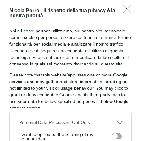
persecuzione giudiziaria.
Nicola Porro -
Il rispetto della tua privacy è la
nostra priorità
Noi e i nostri partner utilizziamo, sul nostro sito, tecnologie
Ecco allora che mentre la maggioranza punta
come i cookie per personalizzare contenuti e annunci, fornire
palesemente a eliminare il leader più votato alle
funzionalità per social media e analizzare il nostro traffico.
Facendo clic di seguito si acconsente all'utilizzo di questa
ultime elezioni europee, dando giustificazioni
tecnologia. Puoi cambiare idea e modificare le tue scelte sul
implausibili al suo intento, il centrodestra si
consenso in qualsiasi momento ritornando su questo sito
ritrova nella sua posizione abituale degli ultimi
Please note that this website/app uses one or more Google
trent’anni: quella di vittima della magistratura di
services and may gather and store information including but
sinistra che vuole mettere il cappello sul sistema
not limited to your visit or usage behaviour. You may click to
politico italiano e decidere chi può governare e
grant or deny consent to Google and its third-party tags to
use your data for below specified purposes in below Google
chi no.
consent section.
D’altronde, l’incontro tra la cultura
Personal Data Processing Opt Outs
piercamillodavighista
dei 5 Stelle, quella giacobina
I want to opt-out of the Sharing of my
della sinistra e quella cinicamente utilitarista dei
personal data.