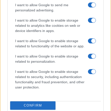
con l’odierno idolo progressista Giuseppe Conte
I want to allow Google to send me
nel ruolo di presidente del Consiglio. E si parla di
personalized advertising.
un anno fa, non di un secolo.
I want to allow Google to enable storage
related to analytics like cookies on web or
La sinistra brinda a champagne per aver mandato
device identifiers in apps.
Salvini a processo ma non si illuda: il suo
cin-cin
I want to allow Google to enable storage
non è d’annata, sa di tappo. Non c’è mai da essere
related to functionality of the website or app.
fieri della propria democrazia quando si fanno 27
I want to allow Google to enable storage
indagini sulla sanità gestita dal primo partito
related to personalization.
dell’opposizione; quando si fa leva sull’odio
sociale e sull’invidia per mettere le mani su una
I want to allow Google to enable storage
related to security, including authentication
Regione dove da sempre gli elettori rifiutano di
functionality and fraud prevention, and other
votare a sinistra; quando si cerca con ogni mezzo
user protection.
di sbarazzarsi di chi – se si andasse al voto –
finirebbe dritto dritto a Palazzo Chigi al posto di
chi, un voto, non lo ha mai preso nemmeno da
CONFIRM