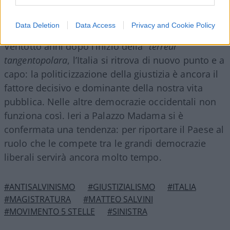
un’assemblea di condominio.
Data Deletion
Data Access
Privacy and Cookie Policy
Ventotto anni dopo l’inizio della
“terreur”
tangentopolara
,
l’Italia si ritrova di nuovo punto e a
capo: la politicizzazione della giustizia è ancora il
fattore decisivo e dominante della nostra vita
pubblica. Nelle altre democrazie occidentali non
funziona così. Ieri a Palazzo Madama si è
confermata una tendenza: per riportare il Paese al
ruolo che le compete tra le grandi democrazie
liberali servirà ancora molto tempo.
#ANTISALVINISMO
#GIUSTIZIALISMO
#ITALIA
#MAGISTRATURA
#MATTEO SALVINI
#MOVIMENTO 5 STELLE
#SINISTRA