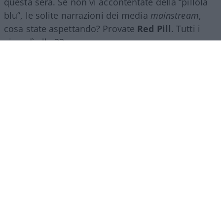
questa sera. Se non vi accontentate della “pillola
blu”, le solite narrazioni dei media
mainstream
,
cosa state aspettando? Provate
Red Pill
. Tutti i
giovedì alle 23
su
NicolaPorro.it
,
Atlanticoquotidiano.it
e i rispettivi
canali
YouTube
:
@NicolaPorroZuppa
e
@atlanticoquotidiano
.
Democratici Usa sempre più
ostaggio degli islamo-
comunisti
El Sayed vince le primarie democratiche per il
Senato in Michigan. I candidati DSA vincono
ovunque prevalga un elettorato di immigrati che
non intendono integrarsi e giovani influenzati da