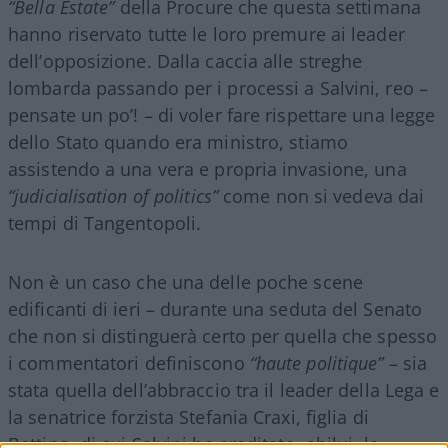
“Bella Estate”
della Procure che questa settimana
hanno riservato tutte le loro premure ai leader
dell’opposizione. Dalla caccia alle streghe
lombarda passando per i processi a Salvini, reo –
pensate un po’! – di voler fare rispettare una legge
dello Stato quando era ministro, stiamo
assistendo a una vera e propria invasione, una
“judicialisation of politics”
come non si vedeva dai
tempi di Tangentopoli.
Non è un caso che una delle poche scene
edificanti di ieri – durante una seduta del Senato
che non si distinguerà certo per quella che spesso
i commentatori definiscono
“haute politique”
– sia
stata quella dell’abbraccio tra il leader della Lega e
la senatrice forzista Stefania Craxi, figlia di
Bettino, di cui Salvini ha ereditato, ahilui, la