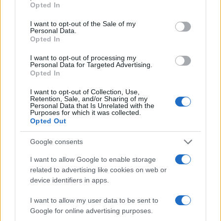
Opted In
renziani non poteva che produrre il governo più
giustizialista della storia della Repubblica.
I want to opt-out of the Sale of my
Personal Data.
Opted In
I want to opt-out of processing my
Personal Data for Targeted Advertising.
Il tutto mentre sulla grande stampa e in tv si
Opted In
fanno le pulci all’operato del presidente Fontana
I want to opt-out of Collection, Use,
ma si tace sulla fornitura di mascherine
Retention, Sale, and/or Sharing of my
misteriosamente scomparsa ordinata dal
Personal Data that Is Unrelated with the
Purposes for which it was collected.
presidente della Regione Lazio e segretario del Pd
Opted Out
Zingaretti; si tace sull’ospedale specializzato
Covid
Google consents
di De Luca in Campania costato 7 milioni ai
contribuenti e rimasto sempre vuoto; si dedicano
I want to allow Google to enable storage
related to advertising like cookies on web or
trafiletti all’ex ministro Lotti, che va a processo per
device identifiers in apps.
il caso
Consip
. E soprattutto, si finge di
dimenticare che ad avallare le azioni di Salvini fu
I want to allow my user data to be sent to
Google for online advertising purposes.
tutto il governo di allora, a maggioranza 5 Stelle,