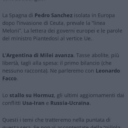
La Spagna di
Pedro Sanchez
isolata in Europa
dopo l’invasione di Ceuta, prevale la “linea
Meloni”. La lettera dei governi europei e le parole
del ministro Piantedosi al vertice Ue.
L’Argentina di Milei avanza
. Tasse abolite, più
libertà, tagli alla spesa: il primo bilancio (che
nessuno racconta). Ne parleremo con
Leonardo
Facco
.
Lo
stallo su Hormuz
, gli ultimi aggiornamenti dai
conflitti
Usa-Iran
e
Russia-Ucraina
.
Questi i temi che tratteremo nella puntata di
questa sera. Se non vi accontentate della “pillola