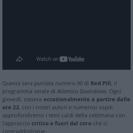
Questa sera puntata numero 90 di
Red Pill
, il
programma serale di
Atlantico Quotidiano
. Ogni
giovedì, stasera
eccezionalmente a partire dalle
ore 22
, con i nostri autori e numerosi ospiti
approfondiremo i temi caldi della settimana con
l’approccio
critico e fuori dal coro
che ci
contraddistingue.