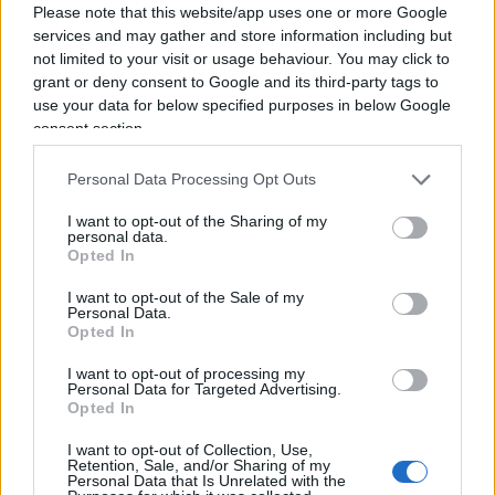
Please note that this website/app uses one or more Google
services and may gather and store information including but
In terzo luogo, Knot chiede ai propri concittadini
not limited to your visit or usage behaviour. You may click to
grant or deny consent to Google and its third-party tags to
la disponibilità a far crescere un poco più
use your data for below specified purposes in below Google
velocemente la propria economia: “Il punto che
consent section.
voglio qui sottolineare, è che è più probabile che
queste riforme abbiano successo se anche le
Personal Data Processing Opt Outs
economie più forti fanno la loro giusta parte”. Il
I want to opt-out of the Sharing of my
che significherebbe armonizzare la tassazione
personal data.
Opted In
delle imprese in Europa ed accelerare in Olanda la
crescita dei salari. Il governatore prova a condire
I want to opt-out of the Sale of my
Personal Data.
la pillola, ricordando che aver ridotto così tanto la
Opted In
tassazione per le imprese ha comportato un
I want to opt-out of processing my
eccesso di tassazione sui redditi da lavoro, il che
Personal Data for Targeted Advertising.
Opted In
ha fomentato il crescente euroscetticismo
olandese e, dice lui, metterebbe a rischio persino
I want to opt-out of Collection, Use,
Retention, Sale, and/or Sharing of my
la libertà dei commerci. Ma viene francamente da
Personal Data that Is Unrelated with the