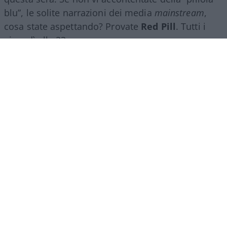
blu”, le solite narrazioni dei media
mainstream
,
cosa state aspettando? Provate
Red Pill
. Tutti i
giovedì alle 23
su
NicolaPorro.it
,
Atlanticoquotidiano.it
e i rispettivi
canali
YouTube
:
@NicolaPorroZuppa
e
@atlanticoquotidiano
.
Democratici Usa sempre più
ostaggio degli islamo-
comunisti
El Sayed vince le primarie democratiche per il
Senato in Michigan. I candidati DSA vincono
ovunque prevalga un elettorato di immigrati che
non intendono integrarsi e giovani influenzati da