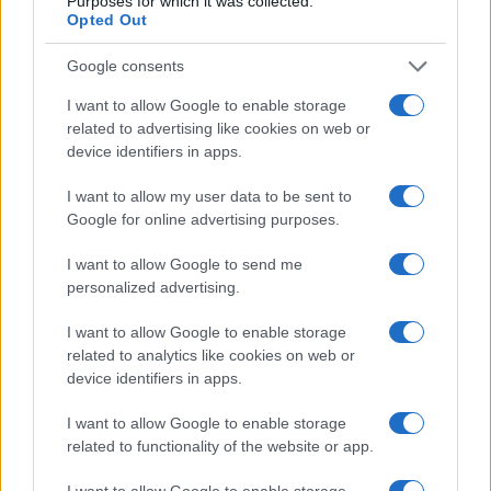
Purposes for which it was collected.
ridere a pensare che l’Aia rinunci al proprio
Opted Out
competitivo livello di tassazione sulle società.
Pure qui, il governatore non ha alcunché da
Google consents
offrire.
I want to allow Google to enable storage
related to advertising like cookies on web or
device identifiers in apps.
* * *
I want to allow my user data to be sent to
Google for online advertising purposes.
Egli non ha alcunché da offrire ed è il primo a
rendersene conto:
I want to allow Google to send me
personalized advertising.
I want to allow Google to enable storage
“Siamo realistici: questo richiederà tempo. Anche con
related to analytics like cookies on web or
le giuste politiche in atto, Paesi come la Grecia e
device identifiers in apps.
l’Italia molto probabilmente impiegheranno decenni
I want to allow Google to enable storage
per arrivare dove devono essere. Nei prossimi anni i
related to functionality of the website or app.
loro livelli di debito pubblico saranno ancora troppo
alti per resistere a un’altra recessione senza adottare
I want to allow Google to enable storage