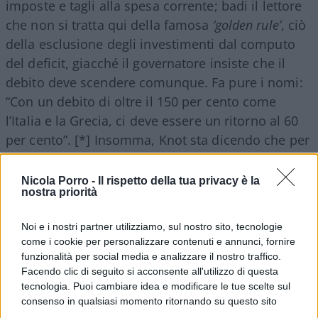
imposte e tagli alla spesa corrente; badi il lettore
che non si tratta qui della famosa
‘golden rule’
, ciò
della esclusione degli investimenti dal computo
del deficit, giacché il governatore insiste che il
debito deve scendere comunque. Fa pure i nomi:
“Con un debito di oltre il 150 per cento come
l’Italia e la Grecia, ci deve essere un ritorno al 60
per cento”. [*] Insomma, Knot sta dicendo che per
ottenere di scrivere una tantum fuori bilancio il
debito nazionale nuovo (che è l’unico vantaggio
Nicola Porro -
Il rispetto della tua privacy è la
nostra priorità
del
Recovery Fund
, come da citata osservazione del
presidente della Bundesbank Weidmann), l’Italia
Noi e i nostri partner utilizziamo, sul nostro sito, tecnologie
dovrebbe ripagare oltre metà del proprio debito
come i cookie per personalizzare contenuti e annunci, fornire
nazionale esistente. In altre parole, egli sta
funzionalità per social media e analizzare il nostro traffico.
Facendo clic di seguito si acconsente all'utilizzo di questa
dicendo che il
Recovery Fund
è un Mes un poco più
tecnologia. Puoi cambiare idea e modificare le tue scelte sul
sofisticato. Pure qui, egli non ha da offrire
consenso in qualsiasi momento ritornando su questo sito
alcunché.