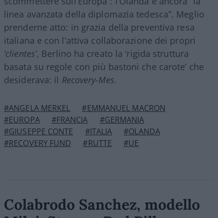
scommettere sull’Europa”: l’Olanda è ancora “la
linea avanzata della diplomazia tedesca”. Meglio
prenderne atto: in grazia della preventiva resa
italiana e con l’attiva collaborazione dei propri
‘clientes’
, Berlino ha creato la ‘rigida struttura
basata su regole con più bastoni che carote’ che
desiderava: il
Recovery-Mes
.
#ANGELA MERKEL
#EMMANUEL MACRON
#EUROPA
#FRANCIA
#GERMANIA
#GIUSEPPE CONTE
#ITALIA
#OLANDA
#RECOVERY FUND
#RUTTE
#UE
Colabrodo Sanchez, modello