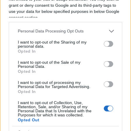
‘diritto di richiamo’ sulla condizionalità
grant or deny consent to Google and its third-party tags to
macroeconomica, battezzato
‘emergency brake’
. Un
use your data for below specified purposes in below Google
Paese solo avrebbe potuto tener bloccata ogni
consent section.
erogazione, finché il Consiglio-Europeo non
Personal Data Processing Opt Outs
avesse “affrontato la questione in modo
soddisfacente” (
“satisfactorily”
). Come capisce
I want to opt-out of the Sharing of my
personal data.
bene la corrispondente de
Le Figaro
, il passaggio è
Opted In
importante perché crea un
‘droit de rappel’
che
I want to opt-out of the Sale of my
sino ad allora non c’era. Pure Conte potrebbe dirsi
Personal Data.
contento, in quanto l’introduzione dell’avverbio
Opted In
‘satisfactorily’
è compensata da due contro-
I want to opt-out of processing my
Personal Data for Targeted Advertising.
concessioni, rispetto alla stessa proposta italiana
Opted In
del giorno prima: che il voto nel Consiglio-Ue a
I want to opt-out of Collection, Use,
maggioranza qualificata rafforzata riguardi la
Retention, Sale, and/or Sharing of my
approvazione dei piani iniziali ma non più la
Personal Data that Is Unrelated with the
Purposes for which it was collected.
autorizzazione dei singoli pagamenti, eppoi che il
Opted Out
Consiglio-Europeo non debba più esprimere un