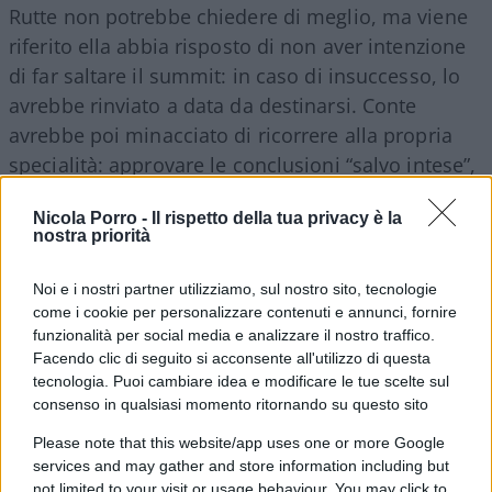
Rutte non potrebbe chiedere di meglio, ma viene
riferito ella abbia risposto di non aver intenzione
di far saltare il summit: in caso di insuccesso, lo
avrebbe rinviato a data da destinarsi. Conte
avrebbe poi minacciato di ricorrere alla propria
specialità: approvare le conclusioni “salvo intese”,
subordinatamente ad un ricorso da inoltrare alla
Nicola Porro -
Il rispetto della tua privacy è la
Corte di giustizia europea, onde “dimostrare
nostra priorità
l’incompatibilità del meccanismo olandese con i
trattati euSropei”; ignota la risposta di Merkel, che
Noi e i nostri partner utilizziamo, sul nostro sito, tecnologie
però lo convoca l’indomani ad un incontro con se
come i cookie per personalizzare contenuti e annunci, fornire
funzionalità per social media e analizzare il nostro traffico.
stessa, Michel, Macron, Von der Leyen.
Facendo clic di seguito si acconsente all'utilizzo di questa
tecnologia. Puoi cambiare idea e modificare le tue scelte sul
Sabato 18
, Conte vi giunge e gli viene annunciata
consenso in qualsiasi momento ritornando su questo sito
la prossima pubblicazione di una seconda bozza
Please note that this website/app uses one or more Google
di conclusioni, che assegnano la vittoria a Rutte: il
services and may gather and store information including but
not limited to your visit or usage behaviour. You may click to