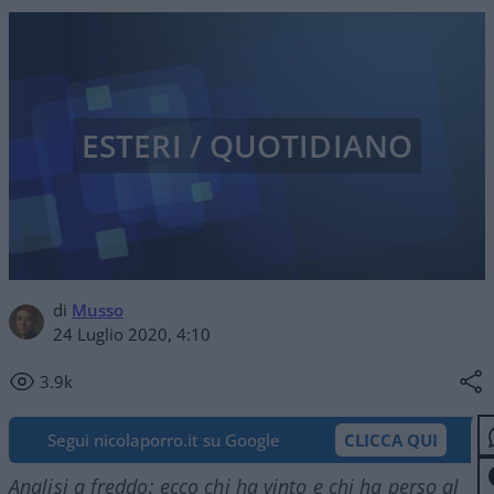
ESTERI / QUOTIDIANO
di
Musso
24 Luglio 2020, 4:10
3.9k
Segui nicolaporro.it su Google
CLICCA QUI
Analisi a freddo: ecco chi ha vinto e chi ha perso al