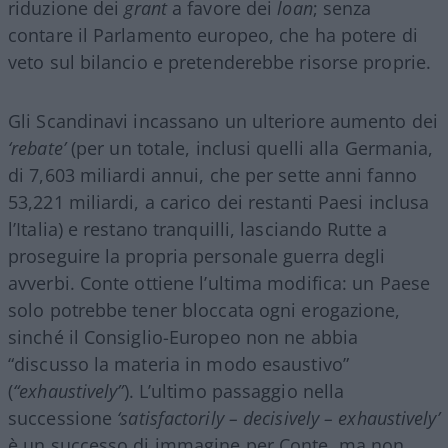
riduzione dei
grant
a favore dei
loan
; senza
contare il Parlamento europeo, che ha potere di
veto sul bilancio e pretenderebbe risorse proprie.
Gli Scandinavi incassano un ulteriore aumento dei
‘rebate’
(per un totale, inclusi quelli alla Germania,
di 7,603 miliardi annui, che per sette anni fanno
53,221 miliardi, a carico dei restanti Paesi inclusa
l’Italia) e restano tranquilli, lasciando Rutte a
proseguire la propria personale guerra degli
avverbi. Conte ottiene l’ultima modifica: un Paese
solo potrebbe tener bloccata ogni erogazione,
sinché il Consiglio-Europeo non ne abbia
“discusso la materia in modo esaustivo”
(
“exhaustively”
). L’ultimo passaggio nella
successione
‘satisfactorily – decisively – exhaustively’
è un successo di immagine per Conte, ma non