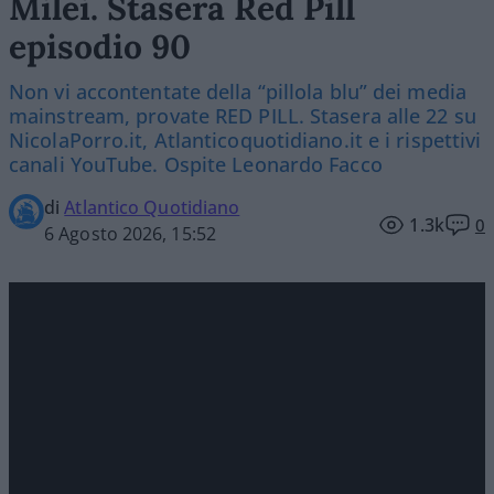
Milei. Stasera Red Pill
episodio 90
Non vi accontentate della “pillola blu” dei media
mainstream, provate RED PILL. Stasera alle 22 su
NicolaPorro.it, Atlanticoquotidiano.it e i rispettivi
canali YouTube. Ospite Leonardo Facco
di
Atlantico Quotidiano
1.3k
0
6 Agosto 2026, 15:52