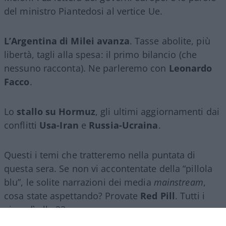
del ministro Piantedosi al vertice Ue.
L’Argentina di Milei avanza
. Tasse abolite, più
libertà, tagli alla spesa: il primo bilancio (che
nessuno racconta). Ne parleremo con
Leonardo
Facco
.
Lo
stallo su Hormuz
, gli ultimi aggiornamenti dai
conflitti
Usa-Iran
e
Russia-Ucraina
.
Questi i temi che tratteremo nella puntata di
questa sera. Se non vi accontentate della “pillola
blu”, le solite narrazioni dei media
mainstream
,
cosa state aspettando? Provate
Red Pill
. Tutti i
giovedì alle 23
su
NicolaPorro.it
,
Atlanticoquotidiano.it
e i rispettivi