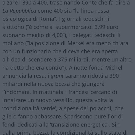
alzare i 390 a 400, trascinando Conte che fa dire a
La Repubblica
come 400 sia “la linea rossa
psicologica di Roma”. I giornali tedeschi li
sfottono (“è come al supermercato: 3,99 euro
suonano meglio di 4,00”), i delegati tedeschi li
mollano (“la posizione di Merkel era meno chiara,
con un funzionario che diceva che era aperta
all’idea di scendere a 375 miliardi, mentre un altro
ha detto che era contro”). A notte fonda Michel
annuncia la resa: i
grant
saranno ridotti a 390
miliardi nella nuova bozza che giungerà
l’indomani. In mattinata i francesi cercano di
innalzare un nuovo vessillo, questa volta la
‘condizionalità verde’, a spese dei polacchi, che
glielo fanno abbassare. Spariscono pure fior di
fondi dedicati alla ‘transizione energetica’. Sin
dalla prima bozza, la condizionalità sullo stato di