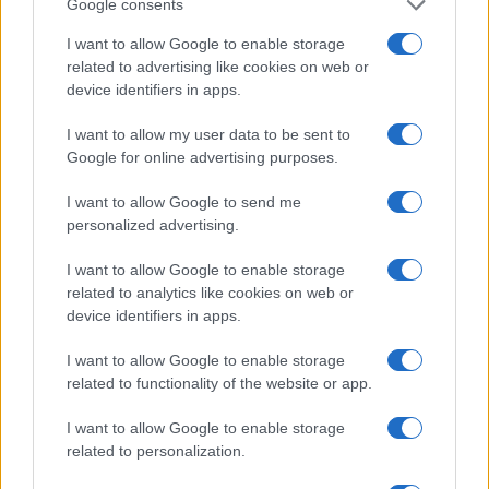
Google consents
‘positive assessment’
. La questione potrebbe dirsi
risolta, ma Conte sceglie di dare inizio ad uno
I want to allow Google to enable storage
related to advertising like cookies on web or
spettacolo a beneficio di telecamera, con un tweet
device identifiers in apps.
in cui mostra una foto che lo ritrae affianco dei
‘grandi’ ed insulta i
Frugali
.
I want to allow my user data to be sent to
Google for online advertising purposes.
La seconda bozza Michel viene incontro pure agli
I want to allow Google to send me
altri
Frugali
: tutti insieme portano a casa la
personalized advertising.
conservazione dei
‘rebate’
(contro una opposizione
I want to allow Google to enable storage
francese svogliata, perché così li conserva pure la
related to analytics like cookies on web or
Germania), la conservazione di una quota dei dazi
device identifiers in apps.
doganali raccolti per conto dell’Ue, nonché la
I want to allow Google to enable storage
riduzione dei
grant
da 500 a 450 miliardi.
related to functionality of the website or app.
L’austriaco Kurz gioisce (“le cose stanno andando
I want to allow Google to enable storage
abbastanza bene, le cose vanno nella giusta
related to personalization.
direzione”), un diplomatico olandese descrive