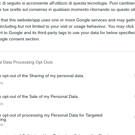
 meno evidenti, oggi è abbastanza diffusa la
 di seguito si acconsente all'utilizzo di questa tecnologia. Puoi cambiar
delle istituzioni comunitarie e pure delle
e tue scelte sul consenso in qualsiasi momento ritornando su questo si
Vecchio Continente come Francia e Germania.
 that this website/app uses one or more Google services and may gath
senso più nobile di questo termine, per la
including but not limited to your visit or usage behaviour. You may click 
 to Google and its third-party tags to use your data for below specifi
futuro e per quegli Stati Uniti d’Europa
ogle consent section.
Pannella. Esiste un nucleo di Paesi più forti
ile dalle debolezze di altri membri UE, fra i
una cronica fragilità politico-economica.
l Data Processing Opt Outs
o opt-out of the Sharing of my personal data.
In
inta da grandi principi non può avere la
 una sfida storica come potrebbe essere
o opt-out of the Sale of my Personal Data.
ità europea. Ma c’è anche dell’altro. Questa
In
nziaria di un ristretto club di Paesi, ma
to opt-out of processing my Personal Data for Targeted
i valori occidentali di libertà, vuole fare
ing.
In
 di Israele, primo fra questi l’Iran degli
a cancellazione definitiva dello Stato