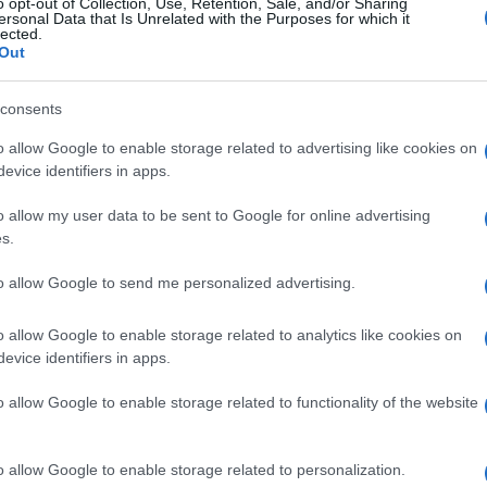
o opt-out of Collection, Use, Retention, Sale, and/or Sharing
ersonal Data that Is Unrelated with the Purposes for which it
di non essere mai troppo offensivi ed
lected.
alestinesi. Non a caso, gli attacchi di Hamas
Out
li israeliani non suscitano grande sdegno
consents
penso le reazioni di Israele sono sempre,
 israeliane sono un crimine contro
o allow Google to enable storage related to advertising like cookies on
sioni varie in Iran possono anche essere
evice identifiers in apps.
ump nel sostenere Gerusalemme come unica
o allow my user data to be sent to Google for online advertising
tato nemmeno troppa sorpresa perché in
s.
chi governa l’Europa in questo tempo.
to allow Google to send me personalized advertising.
rre fare un po’ di chiarezza. E’ possibile
o allow Google to enable storage related to analytics like cookies on
el mondo musulmano e del resto del pianeta,
evice identifiers in apps.
ità. Rimanendo in Medio Oriente le
o allow Google to enable storage related to functionality of the website
o in nome della realpolitik anche con chi
ioni di eventuali scambi commerciali, ma
 mie radici sono rappresentati dallo Stato
o allow Google to enable storage related to personalization.