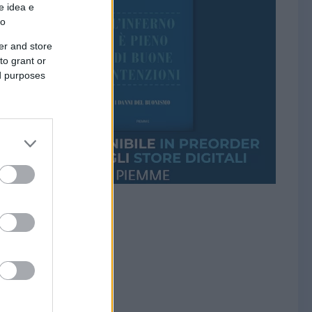
e idea e
to
er and store
to grant or
ed purposes