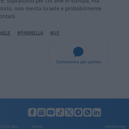
re, soprattutto per chi vive in Europa, ma
 Unito, non merita Israele e probabilmente
ontani.
RAELE
#PANNELLA
#UE
Commenta per primo
 20122 (MI),
Home
Advertising