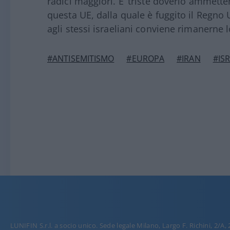
radici maggiori. E’ triste doverlo ammette
questa UE, dalla quale è fuggito il Regno
agli stessi israeliani conviene rimanerne l
#ANTISEMITISMO
#EUROPA
#IRAN
#IS
LUNIFIN S.r.l. a socio unico. Sede legale Milano, Largo F. Richini, 2/A,