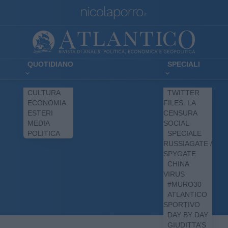
QUOTIDIANO
SPECIALI
CULTURA
TWITTER
ECONOMIA
FILES: LA
ESTERI
CENSURA
MEDIA
SOCIAL
POLITICA
SPECIALE
RUSSIAGATE /
SPYGATE
CHINA
VIRUS
#MURO30
ATLANTICO
SPORTIVO
DAY BY DAY
GIUDITTA’S