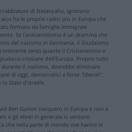
 arrabbiature di Netanyahu, ignorano
braico ha le proprie radici più in Europa che
 stato formato da famiglie immigrate
inente. Se l’antisemitismo è un dramma che
vento del nazismo in Germania, il Giudaismo
l continente tanto quanto il Cristianesimo e
 giudaico-cristiane dell’Europa. Proprio tutto
 e durante il nazismo, dovrebbe eliminare
pei di oggi, democratici e forse “liberali”,
 lo Stato d’Israele.
avid Ben Gurion nacquero in Europa e non a
ni e gli ebrei in generale si sentono
ca che nella parte di mondo ove hanno le