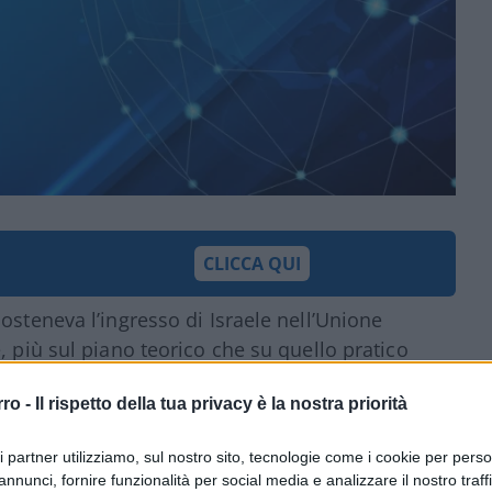
CLICCA QUI
osteneva l’ingresso di Israele nell’Unione
, più sul piano teorico che su quello pratico
utto questo a causa soprattutto dell’UE di
rro -
Il rispetto della tua privacy è la nostra priorità
lteriori involuzioni. Un’Unione Europea
politicamente e culturalmente di accogliere
ri partner utilizziamo, sul nostro sito, tecnologie come i cookie per pers
rito a Israele. Se otto o nove anni fa le
annunci, fornire funzionalità per social media e analizzare il nostro traff