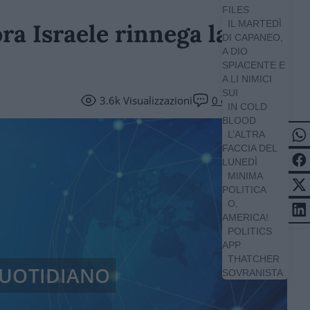
FILES
IL MARTEDÌ
ra Israele rinnega la sua
DI CAPANEO,
A DIO
SPIACENTE E
A LI NIMICI
SUI
3.6k
Visualizzazioni
0
commenti
IN COLD
BLOOD
L’ALTRA
FACCIA DEL
LUNEDÌ
MINIMA
POLITICA
O,
AMERICA!
POLITICS
APP
THATCHER
 QUOTIDIANO
SOVRANISTA