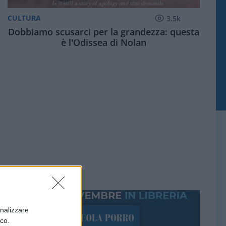
CULTURA
3.5k
Dobbiamo scusarci per la grandezza: questa
è l'Odissea di Nolan
onalizzare
ico.