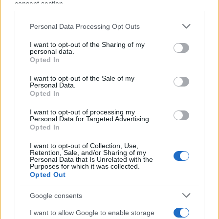
consent section.
Gli americani, contrariamente a quel che possano
pensarne gli europei, sono tutt’altro che
Personal Data Processing Opt Outs
materialisti. I manifestanti d’oltreoceano non
I want to opt-out of the Sharing of my
pensano soltanto ai soldi che stanno perdendo
personal data.
(cosa per altro legittima e comprensibile, di cui ci
Opted In
renderemo conto anche noi italiani solo quando
I want to opt-out of the Sale of my
Personal Data.
usciremo dal nostro
lockdown
), ma anche
Opted In
all’arbitrarietà del potere e al rischio concreto di
I want to opt-out of processing my
perdere la libertà in modo permanente. Fra i
Personal Data for Targeted Advertising.
manifesti più brillanti si leggono cose come “Il
Opted In
governatore è un’attività non essenziale” e “I diritti
I want to opt-out of Collection, Use,
costituzionali sono beni essenziali”. “C’è molta
Retention, Sale, and/or Sharing of my
Personal Data that Is Unrelated with the
frustrazione su chi decide cosa sia essenziale e la
Purposes for which it was collected.
Opted Out
gente sta soffrendo”, dice per esempio Tim
Walters, militante del movimento
Reopen
Google consents
Maryland
. “Chiudere aziende scegliendo a priori
I want to allow Google to enable storage