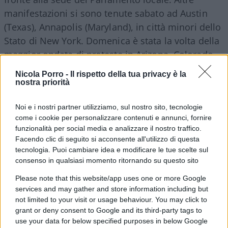
manifestazioni si sono tenute sabato ad Austin
(Texas), Annapolis (Maryland), in città minori dello
Stato di New York. Domenica è stata la volta della
maggior ondata di proteste in Arizona, Colorado,
Montana e Washington (Stato). A Olympia, capitale
Nicola Porro -
Il rispetto della tua privacy è la
dello Stato di Washington, una marcia di 2.500
nostra priorità
persone è stata la più grande dall’inizio della
Noi e i nostri partner utilizziamo, sul nostro sito, tecnologie
protesta contro il
lockdown
. A Denver, Colorado, ai
come i cookie per personalizzare contenuti e annunci, fornire
manifestanti che chiedevano la riapertura si sono
funzionalità per social media e analizzare il nostro traffico.
contrapposti insoliti contro-manifestanti:
Facendo clic di seguito si acconsente all'utilizzo di questa
infermieri in camice e mascherina che hanno
tecnologia. Puoi cambiare idea e modificare le tue scelte sul
consenso in qualsiasi momento ritornando su questo sito
organizzato dei blocchi negli incroci in cui passava
la marcia, la miglior rappresentazione dello
Please note that this website/app uses one or more Google
services and may gather and store information including but
scontro fra sicurezza e libertà.
not limited to your visit or usage behaviour. You may click to
grant or deny consent to Google and its third-party tags to
use your data for below specified purposes in below Google