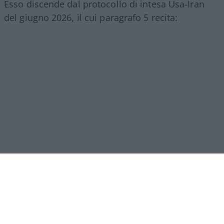
Esso discende dal protocollo di intesa Usa-Iran
del giugno 2026, il cui paragrafo 5 recita:
[5.1.] “Con la firma del presente Memorandum
d’Intesa, la Repubblica Islamica dell’Iran
prenderà
le disposizioni necessarie
[
will make