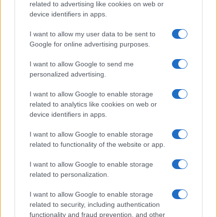
vincitori e vinti, definendoli essenziali o non
related to advertising like cookies on web or
essenziali, è una violazione della Costituzione sia
device identifiers in apps.
federale che statale”, reclama Tyler Miller, uno
I want to allow my user data to be sent to
degli organizzatori del movimento nello Stato di
Google for online advertising purposes.
Washington.
I want to allow Google to send me
personalized advertising.
Il criterio di essenzialità (delle attività che possono
restare aperte), che forse noi diamo per scontato,
I want to allow Google to enable storage
related to analytics like cookies on web or
negli Stati americani in
lockdown
viene
device identifiers in apps.
correttamente visto come una misura da
socialismo reale. La storia dimostra che la
I want to allow Google to enable storage
related to functionality of the website or app.
pianificazione non è mai riuscita, perché nessun
pianificatore può capire cosa produrre, quanto e
I want to allow Google to enable storage
come, in sintesi nessuno può prevedere cosa sia
related to personalization.
essenziale. E questa è la prima lezione importante
I want to allow Google to enable storage
che dovremmo imparare dalla protesta
related to security, including authentication
statunitense.
functionality and fraud prevention, and other