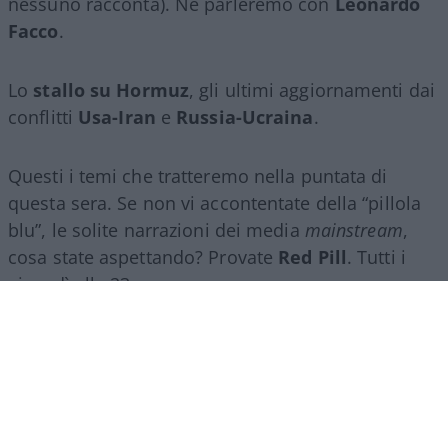
nessuno racconta). Ne parleremo con
Leonardo
Facco
.
Lo
stallo su Hormuz
, gli ultimi aggiornamenti dai
conflitti
Usa-Iran
e
Russia-Ucraina
.
Questi i temi che tratteremo nella puntata di
questa sera. Se non vi accontentate della “pillola
blu”, le solite narrazioni dei media
mainstream
,
cosa state aspettando? Provate
Red Pill
. Tutti i
giovedì alle 23
su
NicolaPorro.it
,
Atlanticoquotidiano.it
e i rispettivi
canali
YouTube
:
@NicolaPorroZuppa
e
@atlanticoquotidiano
.