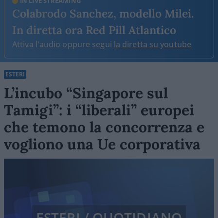
IN LIVE STREAMING
Colabrodo Sanchez, modello Milei.
In diretta ora Red Pill Atlantico
Attiva l'audio oppure segui
la diretta su youtube
ESTERI
L’incubo “Singapore sul
Tamigi”: i “liberali” europei
che temono la concorrenza e
vogliono una Ue corporativa
ESTERI / QUOTIDIANO