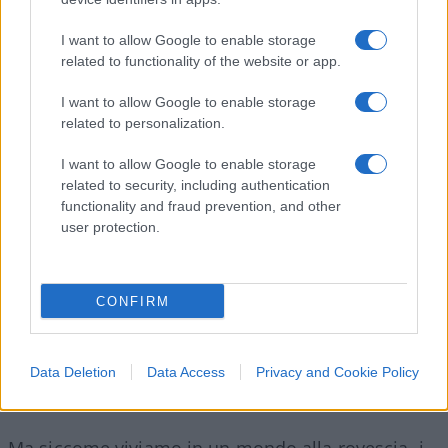
Chi vuole uscire da questo sistema corporativista
I want to allow Google to enable storage
può essere mosso da un’ideologia ancor più
related to functionality of the website or app.
statalista. È il caso del nuovo/vecchio Partito
I want to allow Google to enable storage
Laburista di Jeremy Corbyn. A cui va benissimo
related to personalization.
l’iper-regolamentazione europea (tanto è vero che
I want to allow Google to enable storage
vorrebbe mantenere il Regno Unito nell’unione
related to security, including authentication
doganale) e vorrebbe aggiungerne una ancor più
functionality and fraud prevention, and other
rigida su scala nazionale. Ma poi ci sono anche
user protection.
coloro che vogliono uscire dal corporativismo
europeo per liberarsene realmente. Ed è il caso di
chi pensa ad uno scenario “Singapore sul Tamigi”.
CONFIRM
Questi sono i termini dello scontro: liberalismo
contro corporativismo.
Data Deletion
Data Access
Privacy and Cookie Policy
Ma siccome viviamo in un mondo alla rovescia, i