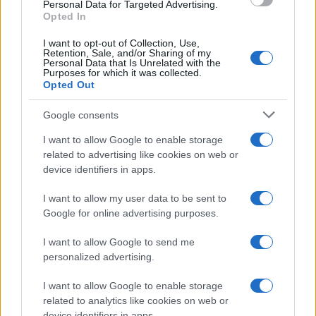
Personal Data for Targeted Advertising.
mercantilismo: tariffe e divieti di importazione.
Opted In
I want to opt-out of Collection, Use,
Retention, Sale, and/or Sharing of my
Personal Data that Is Unrelated with the
Un sistema simile non è di libero scambio. Con
Purposes for which it was collected.
Opted Out
buona pace di chi ritiene che l’Ue sia un “inferno
liberista”, il Mercato Unico è corporativista, tipico
Google consents
degli Stati continentali, portato a livello
I want to allow Google to enable storage
sovranazionale. I governi europei si sono
related to advertising like cookies on web or
dimostrati ben poco propensi ad aprire questo
device identifiers in apps.
sistema, sia al suo interno (ad esempio con tutti
I want to allow my user data to be sent to
gli ostacoli opposti alla direttiva Bolkestein, che
Google for online advertising purposes.
prevedeva la piena liberalizzazione dei servizi), sia
al suo esterno (prova ne è la bocciatura, voluta da
I want to allow Google to send me
personalized advertising.
Francia e Germania soprattutto, del Trattato
Trans-Atlantico sul commercio e gli investimenti,
I want to allow Google to enable storage
il Ttip).
related to analytics like cookies on web or
device identifiers in apps.