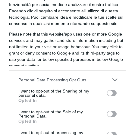
funzionalità per social media e analizzare il nostro traffico.
mercato unico”, oltre al suo richiamo agli
Facendo clic di seguito si acconsente all'utilizzo di questa
“standard ecologici, sanitari, sociali e di
tecnologia. Puoi cambiare idea e modificare le tue scelte sul
sicurezza”. Sono parole d’ordine di un programma
consenso in qualsiasi momento ritornando su questo sito
protezionista. Proprio il leader “liberale” europeo,
Please note that this website/app uses one or more Google
che dovrebbe tuonare contro la chiusura dei
services and may gather and store information including but
not limited to your visit or usage behaviour. You may click to
confini (e lo fa, quando a chiuderli è Donald
grant or deny consent to Google and its third-party tags to
Trump), si trasforma in un difensore dei muri
use your data for below specified purposes in below Google
contro la concorrenza economica. Dal suo punto
consent section.
di vista è coerente. Il Mercato Unico è infatti
Personal Data Processing Opt Outs
integrato, ma non libero. Il commercio è
permesso, ma solo entro una serie di condizioni
I want to opt-out of the Sharing of my
personal data.
dettate dai governi europei, a loro volta
Opted In
condizionati da sindacati, gruppi politici e gruppi
I want to opt-out of the Sale of my
di pressione delle categorie produttive. Inoltre, la
Personal Data.
circolazione è libera, ma solo entro la frontiera
Opted In
comune europea, mentre fuori di essa torna il
I want to opt-out of processing my