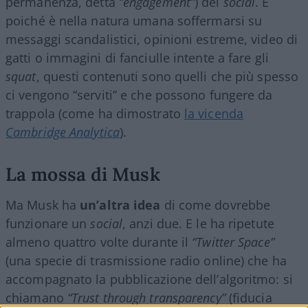
permanenza, detta
“engagement”
) dei
social
. E
poiché è nella natura umana soffermarsi su
messaggi scandalistici, opinioni estreme, video di
gatti o immagini di fanciulle intente a fare gli
squat
, questi contenuti sono quelli che più spesso
ci vengono “serviti” e che possono fungere da
trappola (come ha dimostrato
la vicenda
Cambridge Analytica
).
La mossa di Musk
Ma Musk ha
un’altra idea
di come dovrebbe
funzionare un
social
, anzi due. E le ha ripetute
almeno quattro volte durante il
“Twitter Space”
(una specie di trasmissione radio online) che ha
accompagnato la pubblicazione dell’algoritmo: si
chiamano
“Trust through transparency”
(fiducia