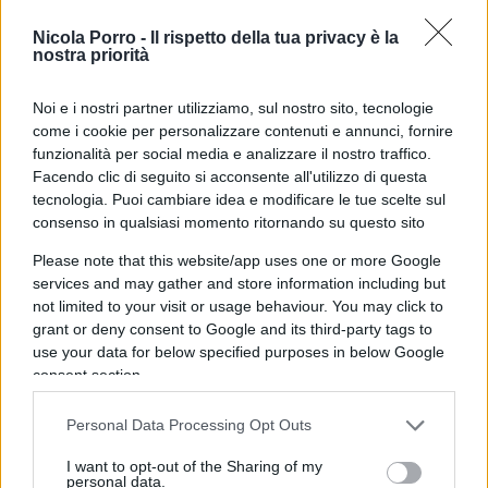
attraverso la trasparenza) e
“Unregretted User
Nicola Porro -
Il rispetto della tua privacy è la
Minutes”
(nessun rimpianto per i minuti spesi su
nostra priorità
Twitter
).
Noi e i nostri partner utilizziamo, sul nostro sito, tecnologie
come i cookie per personalizzare contenuti e annunci, fornire
funzionalità per social media e analizzare il nostro traffico.
Rendendo pubblico l’algoritmo ci ha fornito la
Facendo clic di seguito si acconsente all'utilizzo di questa
chiave di comprensione delle regole usate da
tecnologia. Puoi cambiare idea e modificare le tue scelte sul
consenso in qualsiasi momento ritornando su questo sito
Twitter
per selezionare quanto vediamo. Un
sistema complesso, considerato che ogni giorno
Please note that this website/app uses one or more Google
vengono prodotti circa
500 milioni di messaggi
,
services and may gather and store information including but
not limited to your visit or usage behaviour. You may click to
mentre in una tipica sessione abbiamo il tempo di
grant or deny consent to Google and its third-party tags to
consultarne forse una quindicina.
use your data for below specified purposes in below Google
consent section.
Ancora più importante la seconda cosa: da
Personal Data Processing Opt Outs
quando è al timone della società (periodo che
viene definito senza alcuna prova
“chaos at Twitter”
I want to opt-out of the Sharing of my
personal data.