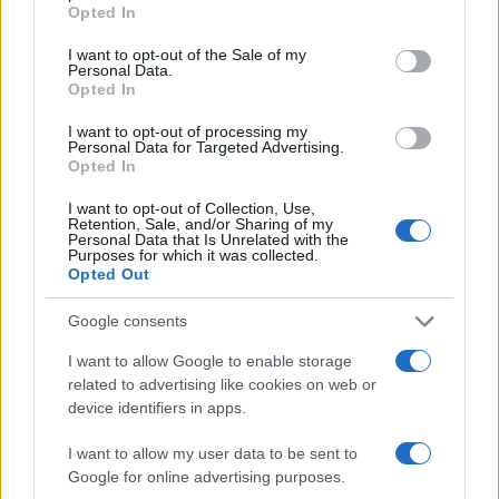
da parte del
New York Times
e da stampa e
Opted In
podcaster
“democratici”), Elon sta cercando di
I want to opt-out of the Sale of my
modificarlo al fine di proporre contenuti non di
Personal Data.
Opted In
tipo
“click-bait”
(fatti apposta per generare click),
ma
di vero interesse
per i singoli utilizzatori in
I want to opt-out of processing my
Personal Data for Targeted Advertising.
modo, appunto da
non far rimpiangere
il tempo
Opted In
trascorso sulla piattaforma.
I want to opt-out of Collection, Use,
Retention, Sale, and/or Sharing of my
Personal Data that Is Unrelated with the
Purposes for which it was collected.
Opted Out
È un
cammino lungo e complicato
, come ben sa
chi scrive
software
complessi: occorre innanzitutto
Google consents
comprendere il codice scritto da altri (magari…
I want to allow Google to enable storage
appena licenziati) e sovente modifiche
related to advertising like cookies on web or
apparentemente marginali causano problemi
device identifiers in apps.
imprevisti o bloccano totalmente il sistema. Non a
I want to allow my user data to be sent to
caso l’imprenditore ha ripetuto che forse sarà
Google for online advertising purposes.