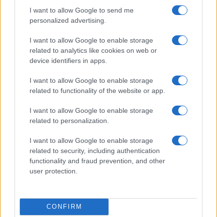
necessaria una
ripartenza da zero
.
I want to allow Google to send me
personalized advertising.
La risposta è nel codice
I want to allow Google to enable storage
Ma il punto è questo:
tutti possono oggi leggere
related to analytics like cookies on web or
device identifiers in apps.
il codice sorgente
, le istruzioni date al sistema
(notare bene: dalla gestione precedente a Musk e
I want to allow Google to enable storage
tutt’ora attive) per generare quanto vediamo. Non
related to functionality of the website or app.
ci sono misteri, non ci sono
guru
“della prima
I want to allow Google to enable storage
pagina” che tengano
:
la risposta è tutta qui
.
related to personalization.
I want to allow Google to enable storage
I media tradizionali non ne parlano – riteniamo –
related to security, including authentication
perché interessati a mantenere viva questa sorta
functionality and fraud prevention, and other
di
sfiducia verso i social
, che implicherebbe (a
user protection.
loro avviso) una maggior rilevanza delle loro
moribonde testate
.
CONFIRM