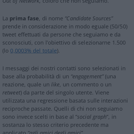
Out of Networ
k, coloro che non seguiamo.
La
prima fase
, di nome
“Candidate Sources”
prende in considerazione in modo eguale (50/50)
tweet effettuati da persone che seguiamo e da
sconosciuti, con l’obiettivo di selezionarne 1.500
(lo
0,0003% del totale
).
I messaggi dei nostri contatti sono selezionati in
base alla probabilità di un
“engagement”
(una
reazione, quale un
like
, un commento o un
retweet
) da parte del singolo utente. Viene
utilizzata una regressione basata sulle interazioni
reciproche passate. Quelli di chi non seguiamo
sono invece scelti in base al “
social graph
“, in
sostanza lo stesso criterio precedente ma
applicato
“agli amici degli amici”
.