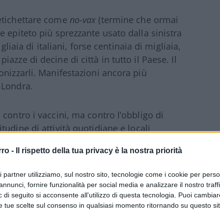
etichettare come
no-vax
(termine che ormai
 epiteto più sprezzante usato dalla sinistra
gliaia di italiani, forse centinaia di migliaia,
zze di decine di città in tutto il Paese. Il
onizzarli. Manifestazioni ancora più
 Londra.
contro i vaccini, ma contro l’obbligo di
udine di attività quotidiane e locali
le o meno, è cosa molto diversa dai
no-vax
,
rro -
Il rispetto della tua privacy è la nostra priorità
lsiasi vaccino.
ri partner utilizziamo, sul nostro sito, tecnologie come i cookie per pers
annunci, fornire funzionalità per social media e analizzare il nostro traff
 di seguito si acconsente all'utilizzo di questa tecnologia. Puoi cambiar
politici che insistono a bollare come
no-vax
e tue scelte sul consenso in qualsiasi momento ritornando su questo si
Pass
e le restrizioni, per la libertà,