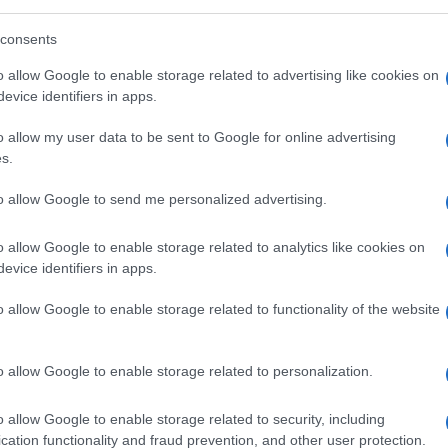
presenza. Un tremendo dilemma per tanti
consents
o allow Google to enable storage related to advertising like cookies on
aliani che, come vedremo tra breve, non
evice identifiers in apps.
o allow my user data to be sent to Google for online advertising
s.
to allow Google to send me personalized advertising.
mesi di pandemia è stata perseguita con
e sia dal governo Conte che dal governo
o allow Google to enable storage related to analytics like cookies on
filo rosso che lega la comunicazione
evice identifiers in apps.
nstream
e dei
televirologi
: la caccia al capro
o allow Google to enable storage related to functionality of the website
i e ritardi della gestione pubblica prima
nale.
o allow Google to enable storage related to personalization.
a mascherina, poi i giovani della
movida
, le
o allow Google to enable storage related to security, including
cation functionality and fraud prevention, and other user protection.