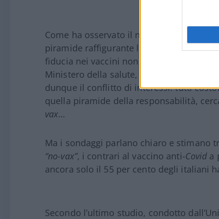
Come ha osservato il nostro Andrea Venanz
piramide raffigurante le responsabilità, mo
fiducia nei vaccini non troviamo certo i
no
Ministero della salute, dell’Aifa, consulent
dunque il conflitto di interessi: tutti cost
quella piramide della responsabilità, cerc
vax
…
Ma i sondaggi parlano chiaro e stimano tra
“no-vax”
, i contrari al vaccino anti-
Covid
a 
ancora solo il 55 per cento degli italiani 
Secondo l’ultimo studio, condotto dall’Uni