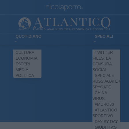
QUOTIDIANO
SPECIALI
CULTURA
TWITTER
ECONOMIA
FILES: LA
ESTERI
CENSURA
MEDIA
SOCIAL
POLITICA
SPECIALE
RUSSIAGATE /
SPYGATE
CHINA
VIRUS
#MURO30
ATLANTICO
SPORTIVO
DAY BY DAY
GIUDITTA’S