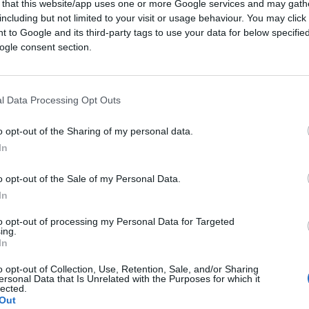
 that this website/app uses one or more Google services and may gath
contagi e di provocare nuove chiusure, è una
including but not limited to your visit or usage behaviour. You may click 
tazioni pro-Ddl Zan non rischiavano di far
 to Google and its third-party tags to use your data for below specifi
ogle consent section.
vid
, persino aver completato il ciclo
l Data Processing Opt Outs
o così estensivo, e invasivo, del
Green Pass
lla Costituzione. Il controsenso giuridico è
o opt-out of the Sharing of my personal data.
 via diretta e costituzionale (articolo 32)
In
 fondamentali di chi non si è sottoposto ad un
igatorio e per il quale non ci sono ancora
o opt-out of the Sale of my Personal Data.
In
to opt-out of processing my Personal Data for Targeted
ing.
In
 i quali i vaccini sono autorizzati ma il
o opt-out of Collection, Use, Retention, Sale, and/or Sharing
librato verso i primi. E ormai il solco è
ersonal Data that Is Unrelated with the Purposes for which it
lected.
sarà obbligatorio per prendere un treno,
Out