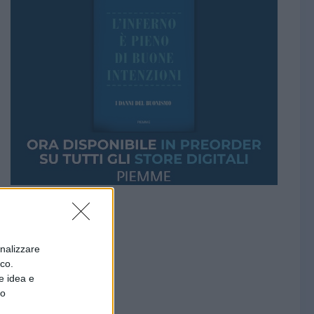
onalizzare
ico.
e idea e
to