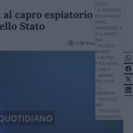
FILES
IL MARTEDÌ
al capro espiatorio per
DI CAPANEO,
ello Stato
A DIO
SPIACENTE E
A LI NIMICI
SUI
3.9k
Visualizzazioni
IN COLD
BLOOD
L’ALTRA
FACCIA DEL
LUNEDÌ
MINIMA
POLITICA
O,
AMERICA!
POLITICS
APP
THATCHER
/ QUOTIDIANO
SOVRANISTA