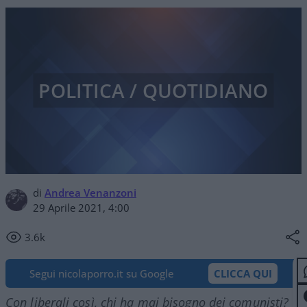
POLITICA / QUOTIDIANO
di
Andrea Venanzoni
29 Aprile 2021, 4:00
3.6k
Segui nicolaporro.it su Google
CLICCA QUI
Con liberali così, chi ha mai bisogno dei comunisti?