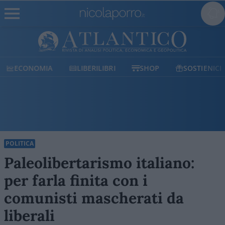
ECONOMIA
LIBERILIBRI
SHOP
SOSTIENICI
POLITICA
Paleolibertarismo italiano:
per farla finita con i
comunisti mascherati da
liberali