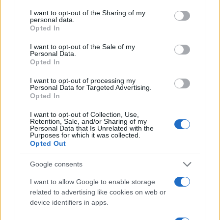
dicendo. Chi volesse seguire queste strade potrà
dimettersi dall’ordine giudiziario, senza alcuna
I want to opt-out of the Sharing of my
personal data.
possibilità di farvi ritorno.
Opted In
I want to opt-out of the Sale of my
Personal Data.
Allo stesso tempo è irrinunciabile procedere con
Opted In
una autentica “fuga” dal giudizio, privatizzando ed
I want to opt-out of processing my
esternalizzando quanto più possibile: l’arbitrato è
Personal Data for Targeted Advertising.
l’unica forma di giustizia davvero accettabile
Opted In
perché presuppone tecnicamente lo spirito
I want to opt-out of Collection, Use,
competitivo e concorrenziale, e non il monopolio
Retention, Sale, and/or Sharing of my
Personal Data that Is Unrelated with the
dell’esercizio della funzione giurisdizionale
Purposes for which it was collected.
Opted Out
appannaggio dello Stato.
Google consents
D’altronde, per chi dovesse temere una giustizia
I want to allow Google to enable storage
su misura di benestante si può notare come già
related to advertising like cookies on web or
device identifiers in apps.
oggi nei fatti il monopolio esercitato in sede di
funzione giurisdizionale porti ad asimmetrie e