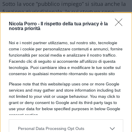
Sotto la voce “pubblico impiego” si situa anche la
funzione giurisdizionale, le cui storture sono
evidenti e sotto gli occhi di tutti: appare chiaro
Nicola Porro -
Il rispetto della tua privacy è la
come debba essere perseguita con forza da un
nostra priorità
lato la separazione delle carriere dei magistrati,
non ritenendo conforme a un sistema liberale di
Noi e i nostri partner utilizziamo, sul nostro sito, tecnologie
come i cookie per personalizzare contenuti e annunci, fornire
giustizia che il giudicante e il requirente possano
funzionalità per social media e analizzare il nostro traffico.
percepirsi come partecipi della medesima classe,
Facendo clic di seguito si acconsente all'utilizzo di questa
ingenerando distorsioni palesi.
tecnologia. Puoi cambiare idea e modificare le tue scelte sul
consenso in qualsiasi momento ritornando su questo sito
Ai magistrati deve essere poi applicato un
Please note that this website/app uses one or more Google
services and may gather and store information including but
rigoroso regime di incompatibilità assoluta con
not limited to your visit or usage behaviour. You may click to
qualunque altro incarico, eliminando il concetto
grant or deny consent to Google and its third-party tags to
stesso di “fuori ruolo”. Non esisteranno più
use your data for below specified purposes in below Google
consent section.
magistrati capi di gabinetto, capi dell’ufficio
legislativo, dirigenti ministeriali, consulenti e via
Personal Data Processing Opt Outs