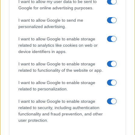
I want to allow my user data to be sent to
dislivelli palesi, per cui a pagare il prezzo più alto
Google for online advertising purposes.
sono i ceti svantaggiati: senza contare che i
I want to allow Google to send me
fenomeni patologici e distorsivi, come ad esempio
personalized advertising.
quelli corruttivi, sono maggiormente legati a
dinamiche monopolistiche di esercizio del potere.
I want to allow Google to enable storage
related to analytics like cookies on web or
device identifiers in apps.
Non appare peregrino immaginare come al
I want to allow Google to enable storage
contrario competizione e concorrenza autentica
related to functionality of the website or app.
nella ricerca di agenzie arbitrali potrebbero
contemperare aumento dell’efficienza nel giudizio,
I want to allow Google to enable storage
nei suoi tempi e nel rendere competitivi, in
related to personalization.
quanto dettati dal mercato, gli stessi costi.
I want to allow Google to enable storage
related to security, including authentication
functionality and fraud prevention, and other
Il paleolibertarismo italiano riconosce partiti e
user protection.
sindacati come associazioni private e non assegna
loro alcuna funzione pubblica. È tempo di finirla