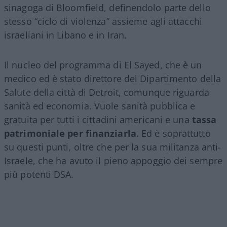
Un altro candidato al Senato sponsorizzato dal
Democratic Socialists of America
(DSA) ha vinto le
elezioni primarie del Partito Democratico nel
Michigan. Non nasconde il suo estremismo. Non
lo ha mai fatto. Questo candidato,
Abdul El
Sayed
, immigrato egiziano di seconda
generazione, ha puntato molto sull’
antisionismo
militante e radicale
, arrivando a giustificare
(dopo una condanna di rito) l’attentato alla
sinagoga di Bloomfield, definendolo parte dello
stesso “ciclo di violenza” assieme agli attacchi
israeliani in Libano e in Iran.
Il nucleo del programma di El Sayed, che è un
medico ed è stato direttore del Dipartimento della
Salute della città di Detroit, comunque riguarda