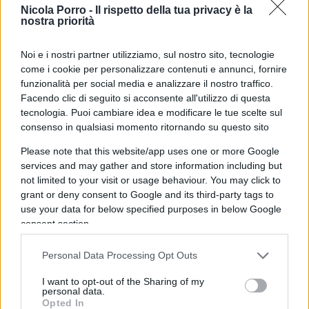
Nicola Porro -
Il rispetto della tua privacy è la
NATO, attraverso la strategia globale di difesa
nostra priorità
approvata dal Consiglio europeo il 28 giugno 2016
e attraverso l’accordo tra NATO e Unione europea
Noi e i nostri partner utilizziamo, sul nostro sito, tecnologie
come i cookie per personalizzare contenuti e annunci, fornire
firmato l’8 luglio 2016 al Vertice di Varsavia.
funzionalità per social media e analizzare il nostro traffico.
L’operatività del Patto Atlantico e l’operatività
Facendo clic di seguito si acconsente all'utilizzo di questa
europea venivano quindi ben distinte. Con la
tecnologia. Puoi cambiare idea e modificare le tue scelte sul
consenso in qualsiasi momento ritornando su questo sito
PESCO, inoltre, si puntava alla riorganizzazione
delle economie europee per un rinnovato impulso
Please note that this website/app uses one or more Google
ai settori della difesa, anche in vista dell’obiettivo
services and may gather and store information including but
not limited to your visit or usage behaviour. You may click to
NATO del 2 per cento di spesa rispetto al PIL.
grant or deny consent to Google and its third-party tags to
use your data for below specified purposes in below Google
consent section.
Ma le perplessità sono rimaste. Non a caso,
Personal Data Processing Opt Outs
durante l’ultima Conferenza di Monaco sulla
I want to opt-out of the Sharing of my
sicurezza, sia rappresentanti degli Stati Uniti che il
personal data.
segretario generale della NATO, Jens Stoltenberg,
Opted In