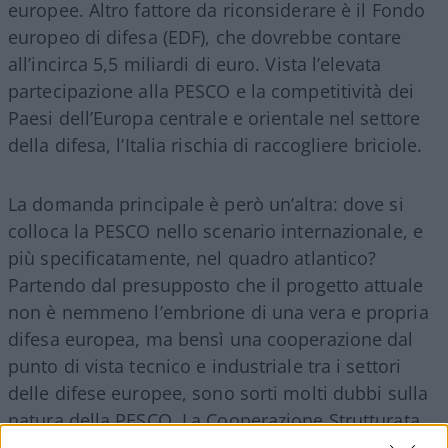
europee. Altro fattore da riconsiderare è il Fondo
europeo di difesa (EDF), che dovrebbe contare
all’incirca 5,5 miliardi di euro. Vista l’elevata
partecipazione alla PESCO e la competitività dei
Paesi dell’Europa centrale e orientale nel settore
della difesa, l’Italia rischia di raccogliere briciole.
La domanda principale è però un’altra: dove si
colloca la PESCO nello scenario internazionale, e
più specificatamente, nel quadro atlantico?
Partendo dal presupposto che il progetto attuale
non è nemmeno l’embrione di una vera e propria
difesa europea, ma bensì una cooperazione dal
punto di vista tecnico e industriale tra i settori
delle difese europee, sono sorti molti dubbi sulla
natura della PESCO. La Cooperazione Strutturata
Permanente è stata costruita con l’aiuto della