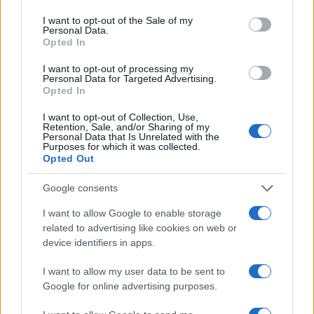
hanno espresso alcuni dubbi circa la bontà della
I want to opt-out of the Sale of my
PESCO. Il messaggio è chiaro: la Cooperazione
Personal Data.
Opted In
Strutturata è cosa buona e giusta, ma solo se
complementare al Patto Atlantico. La PESCO non
I want to opt-out of processing my
Personal Data for Targeted Advertising.
può e non deve rappresentare un’alternativa alla
Opted In
NATO. Sia la natura stessa del progetto, sia
I want to opt-out of Collection, Use,
l’incapacità attuale dell’Europa di dotarsi di una
Retention, Sale, and/or Sharing of my
Personal Data that Is Unrelated with the
vera difesa unitaria, in grado di rappresentare una
Purposes for which it was collected.
Opted Out
seria struttura difensiva, dovrebbero già bastare
per evitare l’incomprensione. Basti pensare alle
Google consents
ristrette e ancora astratte capacità d’intervento
I want to allow Google to enable storage
della PESCO, che sarebbero focalizzate in aree
related to advertising like cookies on web or
come l’Africa sub-sahariana (con tutti i dubbi del
device identifiers in apps.
caso), dove la NATO ha deciso di non intervenire,
I want to allow my user data to be sent to
ma sopratutto tramite missioni difficilmente
Google for online advertising purposes.
paragonabili a delle vere e proprie operazioni