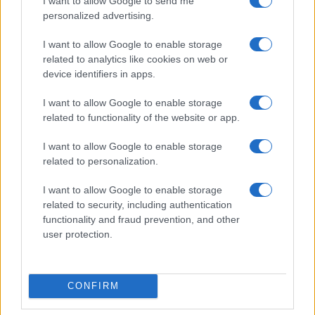
belliche.
I want to allow Google to send me
personalized advertising.
La domanda sorge spontanea: piuttosto che
I want to allow Google to enable storage
related to analytics like cookies on web or
impegnarsi così tanto nella PESCO, che dimostra
device identifiers in apps.
ad oggi già tanti limiti, non sarebbe più utile e
auspicabile un impegno maggiore al rilancio del
I want to allow Google to enable storage
progetto atlantista, con lo sforzo degli Stati
related to functionality of the website or app.
europei di raggiungere la quota del 2 per cento di
I want to allow Google to enable storage
spesa nella difesa, e prendere quindi veramente
related to personalization.
parte all’Alleanza Atlantica, ritagliandosi un
I want to allow Google to enable storage
proprio ruolo, una propria autonomia, che anche
related to security, including authentication
gli stessi Stati Uniti, principale attore dell’Alleanza,
functionality and fraud prevention, and other
chiedono ai membri europei?
user protection.
CONFIRM
Il nostro Paese ha quindi la possibilità, anzi
l’obbligo, di rappresentare sì una “testa di serie”