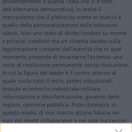
(evidentemente è questa l’idea che si è fatto
dell’alternanza democratica), in realtà il
meccanismo che il plebiscito mette in marcia è
quello della personalizzazione delle istituzioni
statali. Non uno stato di diritto fondato su norme
e principi condivisi ma un sistema basato sulla
legittimazione costante dell’autorità che in quel
momento pretende di incarnarne l’essenza: una
sorta di rivoluzione permanente senza rivoluzione,
in cui la figura del
leader
è il centro attorno al
quale ruota tutto il resto, poteri istituzionali,
tessuto economico-industriale-militare,
informazione e disinformazione, governo delle
regioni, opinione pubblica. Putin dimostra, in
questo modo, di non nutrire alcuna fiducia nei
suoi più stretti collaboratori o nei suoi successori
potenziali: l’
élite
è lui, lo Stato è lui. Una miopia