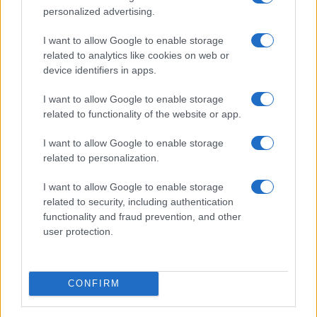
cui ha scommesso Putin è un collante che a lungo
personalized advertising.
termine non può tenere: vanno bene le parate
I want to allow Google to enable storage
militari per il 75mo anniversario della
Grande
related to analytics like cookies on web or
Guerra Patriottica
(quest’anno peraltro piuttosto
device identifiers in apps.
sottotono causa virus), vanno bene
gli articoli di
I want to allow Google to enable storage
propaganda
sulle riviste americane, ma c’è da
related to functionality of the website or app.
pensare che i russi si aspettino altro dalla loro
I want to allow Google to enable storage
classe dirigente, soprattutto in un momento di
related to personalization.
crisi economica generale che rischia di minare
seriamente le fondamenta del sistema. Anche la
I want to allow Google to enable storage
gestione del
Covid-19
, nonostante le dichiarazioni
related to security, including authentication
functionality and fraud prevention, and other
di circostanza, appare incerta: Mosca riapre, è
user protection.
vero, ed è il villagio Potemkin in cui risiede la
stampa internazionale, ma la situazione nella
periferia dell’impero è più fosca. Nella stessa San
CONFIRM
Pietroburgo i contagi continuano a crescere, ma