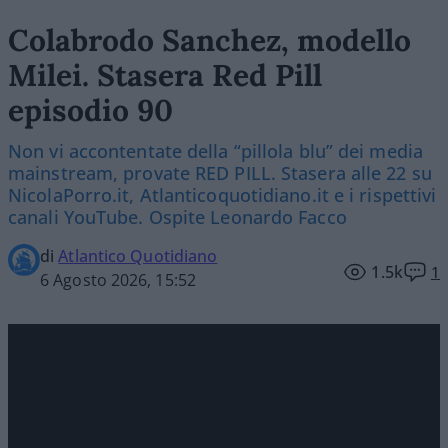
Colabrodo Sanchez, modello
Milei. Stasera Red Pill
episodio 90
Non vi accontentate della “pillola blu” dei media
mainstream, provate RED PILL. Stasera alle 22 su
NicolaPorro.it, Atlanticoquotidiano.it e i rispettivi
canali YouTube. Ospite Leonardo Facco
di
Atlantico Quotidiano
1.5k
1
6 Agosto 2026, 15:52