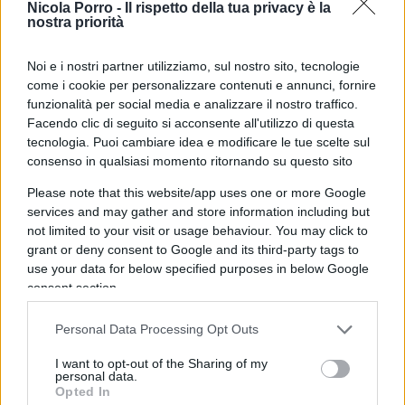
Nicola Porro -
Il rispetto della tua privacy è la
gravida di conseguenze, perché è difficile che la
nostra priorità
società lo segua a lungo su questa strada.
Noi e i nostri partner utilizziamo, sul nostro sito, tecnologie
come i cookie per personalizzare contenuti e annunci, fornire
funzionalità per social media e analizzare il nostro traffico.
Se è vero che è stato Putin a restituire alla Russia
Facendo clic di seguito si acconsente all'utilizzo di questa
parte dell’orgoglio nazionale perduto nella
tecnologia. Puoi cambiare idea e modificare le tue scelte sul
consenso in qualsiasi momento ritornando su questo sito
dissoluzione sovietica, è altrettanto certo che il
tempo passa per tutti, e quella dell’uomo solo al
Please note that this website/app uses one or more Google
services and may gather and store information including but
comando rischia di trasformarsi in una versione
not limited to your visit or usage behaviour. You may click to
caricaturale di una traiettoria politica dagli
grant or deny consent to Google and its third-party tags to
indiscutibili meriti (per quanto sotto molti aspetti
use your data for below specified purposes in below Google
criticabile). L’insistenza quasi ossessiva sulla
consent section.
retorica della vittoria nella Seconda Guerra
Personal Data Processing Opt Outs
Mondiale, l’unico avvenimento dell’epoca sovietica
che i russi possano legittimamente rivendicare
I want to opt-out of the Sharing of my
personal data.
come esito di popolo, si accompagna all’ansia di
Opted In