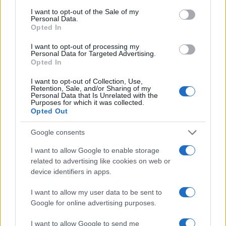
imporre la propria versione riveduta e corretta
I want to opt-out of the Sale of my
della storia del XX secolo, ad uso e consumo
Personal Data.
Opted In
soprattutto interno ma non solo. Putin ha due
esigenze: compattare i ranghi in un Paese sempre
I want to opt-out of processing my
Personal Data for Targeted Advertising.
più complesso e sfaccettato e sedere al tavolo dei
Opted In
grandi sullo scenario internazionale. La Russia
I want to opt-out of Collection, Use,
rischia di essere un eterno “
vorrei ma non posso
“,
Retention, Sale, and/or Sharing of my
Personal Data that Is Unrelated with the
una superpotenza regionale schiacciata tra Cina e
Purposes for which it was collected.
occidente, le cui incursioni per riaffermare la
Opted Out
propria presunta influenza su Paesi vicini e
Google consents
lontani assomigliano a quelle di un elefante in
I want to allow Google to enable storage
una cristalleria. Il caso Ucraina è una ferita aperta
related to advertising like cookies on web or
nel cuore dell’Europa, che le cancellerie
device identifiers in apps.
democratiche sperano si rimargini da sola,
I want to allow my user data to be sent to
dimostrando ancora una volta la loro scarsa
Google for online advertising purposes.
lungimiranza. Ma i dossier libico e siriano non
sono meno scottanti. L’onda di nazionalismo su
I want to allow Google to send me