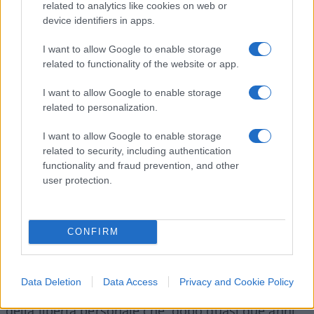
non è, ed in questo modo ad indurre i cittadini a
related to analytics like cookies on web or
chiedere sempre più Stato.
device identifiers in apps.
I want to allow Google to enable storage
related to functionality of the website or app.
La paura indotta dalla narrazione dell’epidemia è
I want to allow Google to enable storage
stata un propellente straordinario per questo
related to personalization.
disegno: non solo ci hanno tolto le libertà
I want to allow Google to enable storage
economiche ma pure quelle personali. Con il
related to security, including authentication
consenso della maggioranza terrorizzata, lo Stato
functionality and fraud prevention, and other
ci ha chiusi in casa, ha stabilito il coprifuoco e ci
user protection.
ha tolto libertà di movimento e di riunione. Il
Covid-19
è stato il delitto perfetto. Grazie
all’emergenza sanitaria è stata violata, fra gli
CONFIRM
applausi della massa inconsapevole, anche una
garanzia giuridica plurisecolare e basilare, quella
Data Deletion
Data Access
Privacy and Cookie Policy
dell’
habeas corpus
. Cioè il diritto all’inviolabilità
della libertà personale che, dopo quasi due anni