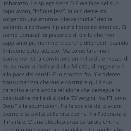
imbarazzo. Lo spiega bene D.F Wallace nel suo
capolavoro, “Infinite Jest”. In occidente sta
sorgendo una enorme “classe inutile” dedita
soltanto a coltivare il piacere fisico ed emotivo. Ci
siamo ubriacati di piacere e di diritti che non
sappiamo più nemmeno perché difenderli quando
finiscono sotto attacco. Ma come faranno i
transumanisti a convincere un miliardo e mezzo di
musulmani a dedicarsi alla felicità, all’orgasmo e
alla pace dei sensi? E’ lo scontro fra l’Occidente
transumanista che vuole costruire qui il suo
paradiso e una antica religione che persegue la
beatitudine nell’aldilà delle 72 vergini, fra l’“Homo
Deus” e la soumission, fra la società del piacere
eterno e la civiltà della vita eterna, fra l’edonista e
il martire. E’ una obsolescenza culturale che ha
partorito un essere umano dal ventre molle, che