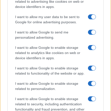
related to advertising like cookies on web or
generazione placida e comica che non sa più
device identifiers in apps.
perché democrazia, stato di diritto, capitalismo e
I want to allow my user data to be sent to
cultura occidentale siano meglio delle alternative.
Google for online advertising purposes.
Vogliono “spazi sicuri” che li mettano al riparo
I want to allow Google to send me
dalla concorrenza delle idee. Vivono in una
personalized advertising.
nicchia orrenda di luoghi comuni e di pensiero
debole ma che è fortissimo nell’industria
I want to allow Google to enable storage
culturale.
related to analytics like cookies on web or
device identifiers in apps.
I want to allow Google to enable storage
related to functionality of the website or app.
AAS: Io sono convinto di una cosa. Il nostro stile di
vita si difende con l’ordine pubblico e il blocco
I want to allow Google to enable storage
totale dell’immigrazione e, lì dove serve, qualche
related to personalization.
bel regime change in stile neocons nei paesi che
I want to allow Google to enable storage
Trump ha giustamente definito
shithole
; davanti a
related to security, including authentication
noi (e questo è il mio parere) non abbiamo affatto
functionality and fraud prevention, and other