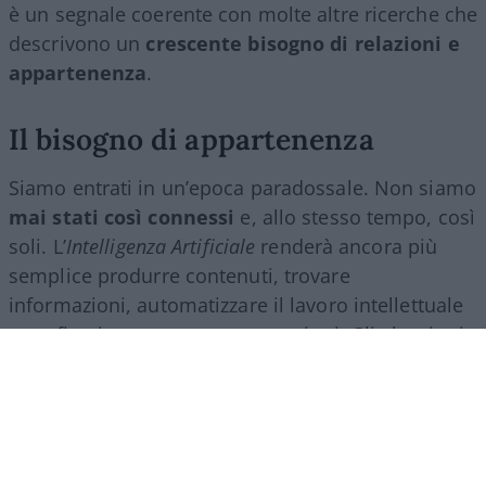
è un segnale coerente con molte altre ricerche che
descrivono un
crescente bisogno di relazioni e
appartenenza
.
Il bisogno di appartenenza
Siamo entrati in un’epoca paradossale. Non siamo
mai stati così connessi
e, allo stesso tempo, così
soli. L’
Intelligenza Artificiale
renderà ancora più
semplice produrre contenuti, trovare
informazioni, automatizzare il lavoro intellettuale
e perfino intrattenere conversazioni. Gli algoritmi
ci accompagneranno in ogni momento della
giornata e lo schermo diventerà sempre più il
filtro attraverso cui guardiamo il mondo.