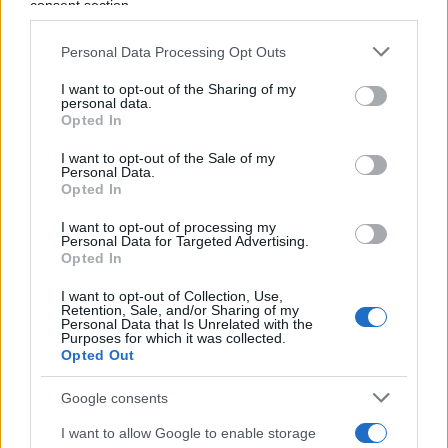
consent section.
Personal Data Processing Opt Outs
AAS: Mi ha colpito, nell’introduzione,
l’affermazione dell’ex ministro dell’Istruzione
I want to opt-out of the Sharing of my
personal data.
polacca, Ryszard Legutko, che riporto:
Opted In
“L’analfabetismo culturale non ha aperto le menti
I want to opt-out of the Sale of my
delle nuove generazioni; al contrario, le ha chiuse
Personal Data.
Opted In
a un livello difficile da immaginare anche mezzo
secolo fa. La nostra libertà è notevolmente
I want to opt-out of processing my
Personal Data for Targeted Advertising.
diminuita ma noi, avendo accettato senza
Opted In
riflessione la retorica prevalente, riteniamo che
I want to opt-out of Collection, Use,
sia cresciuta. L’uomo nuovo non tollera alcun
Retention, Sale, and/or Sharing of my
Personal Data that Is Unrelated with the
dissenso.” Ecco, io sono molto d’accordo su
Purposes for which it was collected.
Opted Out
questo e anche preoccupato. Che mi dici delle
nuove generazioni?
Google consents
I want to allow Google to enable storage
GM: I millennials sono i “fiocchi di neve”, una