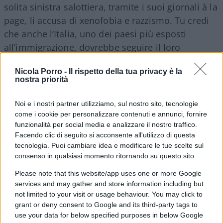
solita sinistra salottiera, tramite i suoi giornali à la
page, li accusa di xenofobia e razzismo. Tu credi
che anche l’Italia, uno dei paesi più esposti
all’immigrazione, dovrebbe seguire il loro
esempio?
Nicola Porro -
Il rispetto della tua privacy è la
nostra priorità
GM: Il nucleo di Visegrad si fonda sull’identità,
sulla riscoperta delle radici e su una certa
Noi e i nostri partner utilizziamo, sul nostro sito, tecnologie
come i cookie per personalizzare contenuti e annunci, fornire
sfrontatezza post-comunista allergica al pensiero
funzionalità per social media e analizzare il nostro traffico.
unico, ieri di Mosca e oggi di Bruxelles. Non vedo
Facendo clic di seguito si acconsente all'utilizzo di questa
questi meccanismi in atto in Italia. Noi siamo un
tecnologia. Puoi cambiare idea e modificare le tue scelte sul
grande bacino di indifferenza. Paradossalmente la
consenso in qualsiasi momento ritornando su questo sito
battaglia si gioca nei paesi più islamizzati, come la
Please note that this website/app uses one or more Google
Francia, dove ancora resistono sacche di rivolta
services and may gather and store information including but
not limited to your visit or usage behaviour. You may click to
intellettuale, nei giornali, nei libri, nella politica,
grant or deny consent to Google and its third-party tags to
persino fra i cattolici.
use your data for below specified purposes in below Google