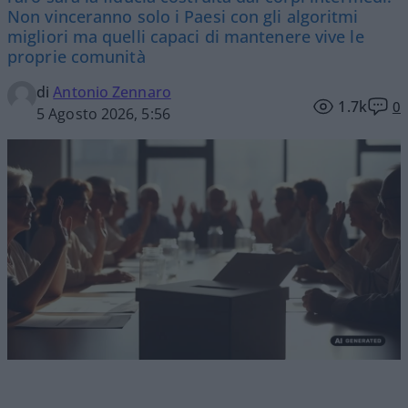
Non vinceranno solo i Paesi con gli algoritmi
migliori ma quelli capaci di mantenere vive le
proprie comunità
di
Antonio Zennaro
1.7k
0
5 Agosto 2026, 5:56