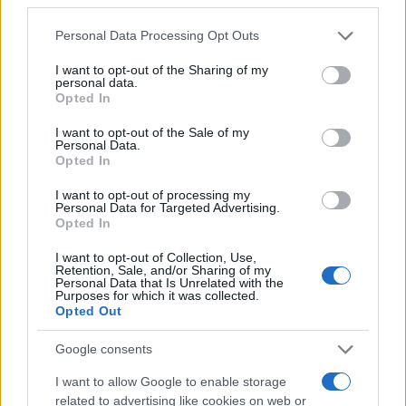
precipitare il Paese in una guerra civile, il che
Personal Data Processing Opt Outs
facilita il gioco finale di subordinare gli Stati Uniti
al Nuovo Ordine Mondiale voluto dall’élite
I want to opt-out of the Sharing of my
personal data.
globale”. Insomma, cancellare e distruggere
Opted In
l’eredità americana è necessario per raggiungere
I want to opt-out of the Sale of my
la nuova “Terra promessa”: il Nuovo Ordine
Personal Data.
Opted In
Mondiale. Quello che probabilmente (ma non
necessariamente) i “nemici interni” ignorano è che
I want to opt-out of processing my
Personal Data for Targeted Advertising.
la cultura della cancellazione è regressiva, non
Opted In
progressiva.
I want to opt-out of Collection, Use,
Retention, Sale, and/or Sharing of my
Personal Data that Is Unrelated with the
Il futuro distopico immaginato da George Orwell
Purposes for which it was collected.
Opted Out
nel suo
“1984”
, pubblicato nell’anno che segnò
l’inizio del regime comunista di Mao Zedong in
Google consents
Cina, il 1949, si è infine avverato. Orwell non ha
I want to allow Google to enable storage
usato l’espressione
cancel culture
, ma ha descritto
related to advertising like cookies on web or