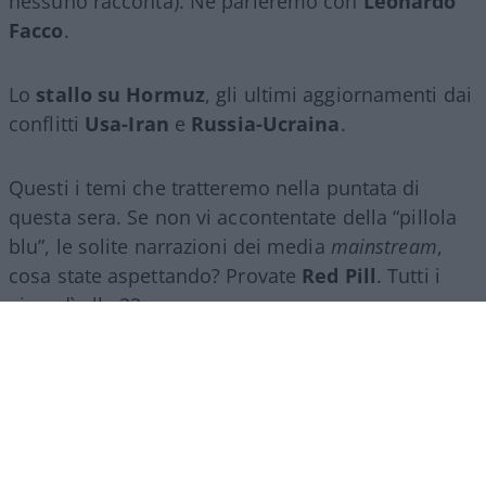
nessuno racconta). Ne parleremo con
Leonardo
Facco
.
Lo
stallo su Hormuz
, gli ultimi aggiornamenti dai
conflitti
Usa-Iran
e
Russia-Ucraina
.
Questi i temi che tratteremo nella puntata di
questa sera. Se non vi accontentate della “pillola
blu”, le solite narrazioni dei media
mainstream
,
cosa state aspettando? Provate
Red Pill
. Tutti i
giovedì alle 23
su
NicolaPorro.it
,
Atlanticoquotidiano.it
e i rispettivi
canali
YouTube
:
@NicolaPorroZuppa
e
@atlanticoquotidiano
.