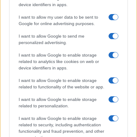
con precisione come la cosa funziona: “Colui che
device identifiers in apps.
controlla il passato controlla il futuro [e] colui che
I want to allow my user data to be sent to
controlla il presente controlla il passato”.
Google for online advertising purposes.
Interessante, per chi ha voglia di approfondire, la
ricostruzione storico-critica di Powell sulle radici
I want to allow Google to send me
personalized advertising.
marx-leniniste della cultura della cancellazione –
non che ci fossero dubbi in proposito, ma sempre
I want to allow Google to enable storage
meglio essere precisi…
related to analytics like cookies on web or
device identifiers in apps.
I want to allow Google to enable storage
related to functionality of the website or app.
Di certo in America (e in tutto l’Occidente) siamo
stati troppo lenti ed esitanti ad affrontare la
I want to allow Google to enable storage
minaccia comunista dalla Cina. Il PCC, ammonisce
related to personalization.
Powell, non è solo la nostra più grande minaccia
I want to allow Google to enable storage
militare all’esterno: in realtà, attraverso i suoi
related to security, including authentication
programmi multimiliardari di spionaggio e
functionality and fraud prevention, and other