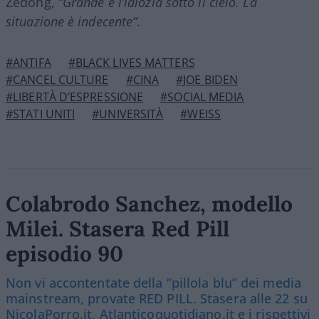
Zedong,
“Grande è l’idiozia sotto il cielo. La
situazione è indecente”
.
#ANTIFA
#BLACK LIVES MATTERS
#CANCEL CULTURE
#CINA
#JOE BIDEN
#LIBERTÀ D’ESPRESSIONE
#SOCIAL MEDIA
#STATI UNITI
#UNIVERSITÀ
#WEISS
Colabrodo Sanchez, modello
Milei. Stasera Red Pill
episodio 90
Non vi accontentate della “pillola blu” dei media
mainstream, provate RED PILL. Stasera alle 22 su
NicolaPorro.it, Atlanticoquotidiano.it e i rispettivi