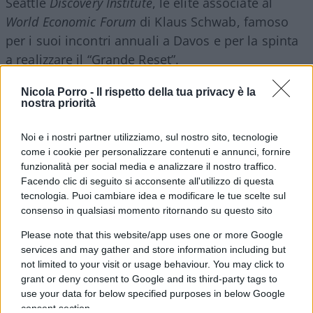
Seattle
Discovery Institute
, le élite associate al
World Economic Forum
di Klaus Schwab, famoso
per i suoi incontri annuali a Davos e per la spinta
a realizzare il “Grande Reset”.
Nicola Porro -
Il rispetto della tua privacy è la
nostra priorità
A queste forze ostili esterne si uniscono nemici
Noi e i nostri partner utilizziamo, sul nostro sito, tecnologie
interni che si nascondono tra le élite statunitensi,
come i cookie per personalizzare contenuti e annunci, fornire
nei partiti politici, nelle burocrazie governative,
funzionalità per social media e analizzare il nostro traffico.
nel mondo accademico e aziendale, nonché in
Facendo clic di seguito si acconsente all'utilizzo di questa
gruppi come
Black Lives Matter
(BLM) e
Antifa
. “Le
tecnologia. Puoi cambiare idea e modificare le tue scelte sul
consenso in qualsiasi momento ritornando su questo sito
élite – spiega Powell – usano questi ultimi gruppi
nello stesso modo in cui Hitler usava le camicie
Please note that this website/app uses one or more Google
services and may gather and store information including but
brune. BLM e
Antifa
sono essenzialmente i fanti
not limited to your visit or usage behaviour. You may click to
delle élite usati per fomentare la paura interna e
grant or deny consent to Google and its third-party tags to
la divisione, oltre che per distruggere il legame
use your data for below specified purposes in below Google
della società con il suo passato e persino per far
consent section.