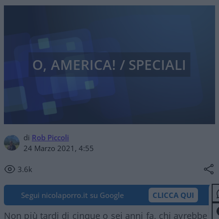
O, AMERICA! / SPECIALI
di
Rob Piccoli
24 Marzo 2021, 4:55
3.6k
Segui nicolaporro.it su Google
CLICCA QUI
Non più tardi di cinque o sei anni fa, chi avrebbe