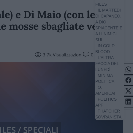
FILES
IL MARTEDÌ
ale) e Di Maio (con le
DI CAPANEO,
e mosse sbagliate verso
A DIO
SPIACENTE E
A LI NIMICI
SUI
IN COLD
BLOOD
3.7k
Visualizzazioni
0
commenti
L’ALTRA
FACCIA DEL
LUNEDÌ
MINIMA
POLITICA
O,
AMERICA!
POLITICS
APP
THATCHER
SOVRANISTA
ILES / SPECIALI