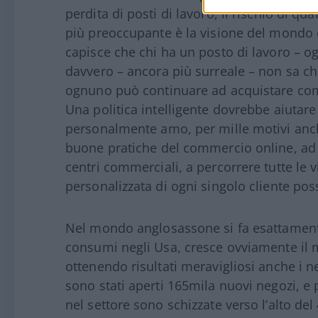
perdita di posti di lavoro, il rischio di q
più preoccupante è la visione del mondo
capisce che chi ha un posto di lavoro – o
davvero – ancora più surreale – non sa c
ognuno può continuare ad acquistare com
Una politica intelligente dovrebbe aiutare
personalmente amo, per mille motivi anche 
buone pratiche del commercio online, ad e
centri commerciali, a percorrere tutte le vi
personalizzata di ogni singolo cliente pos
Nel mondo anglosassone si fa esattament
consumi negli Usa, cresce ovviamente il 
ottenendo risultati meravigliosi anche i n
sono stati aperti 165mila nuovi negozi, e p
nel settore sono schizzate verso l’alto del 