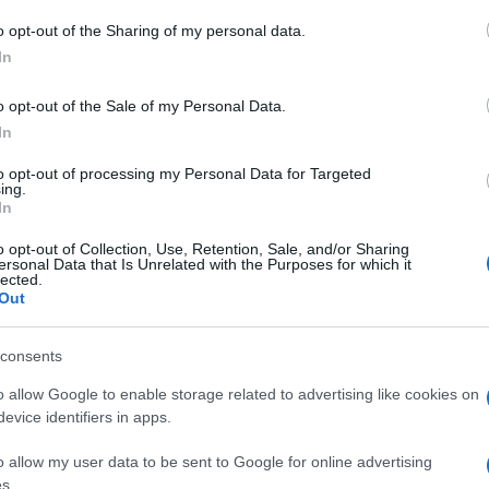
o opt-out of the Sharing of my personal data.
In
o opt-out of the Sale of my Personal Data.
In
, nelle ultime 72 ore, dal Governo, in
li preoccupanti.
to opt-out of processing my Personal Data for Targeted
ing.
In
ideologico”. Intervenendo a Cernobbio, il
o opt-out of Collection, Use, Retention, Sale, and/or Sharing
un provvedimento di choc fiscale, e –
ersonal Data that Is Unrelated with the Purposes for which it
lected.
to aggiunto che servirebbe a poco cercare
Out
e dallo spread. La seconda affermazione è
tri con un intervento di forte taglio fiscale,
consents
sarebbe invece l’unico vero passaporto per
o allow Google to enable storage related to advertising like cookies on
evice identifiers in apps.
o allow my user data to be sent to Google for online advertising
s.