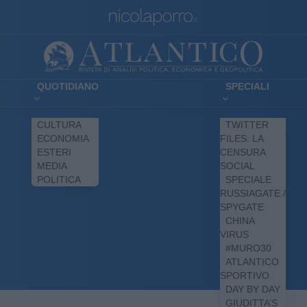
QUOTIDIANO
SPECIALI
CULTURA
TWITTER
ECONOMIA
FILES: LA
ESTERI
CENSURA
MEDIA
SOCIAL
POLITICA
SPECIALE
RUSSIAGATE /
SPYGATE
CHINA
VIRUS
#MURO30
ATLANTICO
SPORTIVO
DAY BY DAY
GIUDITTA’S