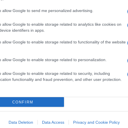
rdare qui l’esempio di Trump. Il suo
to allow Google to send me personalized advertising.
spettacolari: crescita del secondo trimestre
2018 sopra il 3 per cento, disoccupazione
o allow Google to enable storage related to analytics like cookies on
r cento), salari in crescita e domanda
evice identifiers in apps.
o allow Google to enable storage related to functionality of the website
ve qualcosa del genere, una
“Trumpnomics”
o allow Google to enable storage related to personalization.
e continua a registrare risultati splendidi
ita vibrante e sostenuta del Pil, il rilancio
o allow Google to enable storage related to security, including
olutamente indispensabile. E come la vuoi
cation functionality and fraud prevention, and other user protection.
r un forte taglio dell’imposizione fiscale?
CONFIRM
Luigi Di Maio e dalla sua idea della
peterò qui argomenti liberali classici: il
Data Deletion
Data Access
Privacy and Cookie Policy
ontro le imposizioni di stato), il rischio di