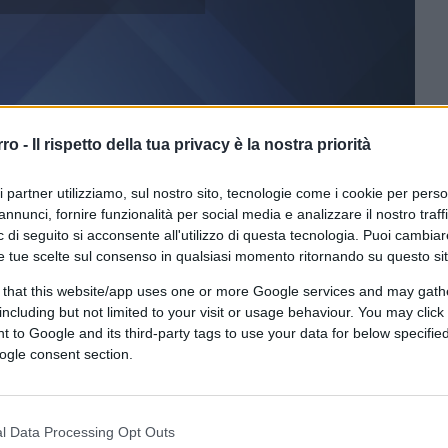
rro -
Il rispetto della tua privacy è la nostra priorità
ri partner utilizziamo, sul nostro sito, tecnologie come i cookie per pers
annunci, fornire funzionalità per social media e analizzare il nostro traff
 di seguito si acconsente all'utilizzo di questa tecnologia. Puoi cambiar
e tue scelte sul consenso in qualsiasi momento ritornando su questo si
ferite su Google
CLICCA QUI
 that this website/app uses one or more Google services and may gath
including but not limited to your visit or usage behaviour. You may click 
affatto pregiudizi negativi verso il governo.
 to Google and its third-party tags to use your data for below specifi
, accanto a quello principale di diffondere
ogle consent section.
i una certa sinistra politica e mediatica, che
de di continuare a dare lezioni, in un derby
l Data Processing Opt Outs
 “analfabeti funzionali” (cioè gli elettori).