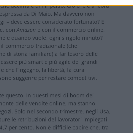
ualche decimale di Pil perso. Ciò che è ancora
 espressa da Di Maio. Ma davvero non
ggi – deve essere considerato fortunato? E
he, con
Amazon
e con il commercio online,
e e quando vuole, ogni singolo minuto?
 il commercio tradizionale (che
di storia familiare) a far tesoro delle
ssere più smart e più agile dei grandi
e che l’ingegno, la libertà, la cura
sono suggerire per restare competitivi.
e questo. In questi mesi di boom dei
monte delle vendite online, ma stanno
egozi. Solo nel secondo trimestre, negli Usa,
ure le retribuzioni del lavoratori impiegati
4,7 per cento. Non è difficile capire che, tra