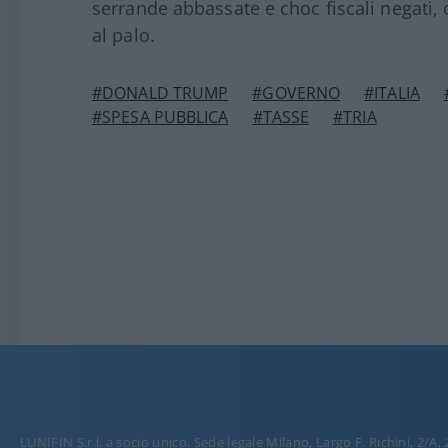
serrande abbassate e choc fiscali negati,
al palo.
#DONALD TRUMP
#GOVERNO
#ITALIA
#SPESA PUBBLICA
#TASSE
#TRIA
LUNIFIN S.r.l. a socio unico. Sede legale Milano, Largo F. Richini, 2/A,