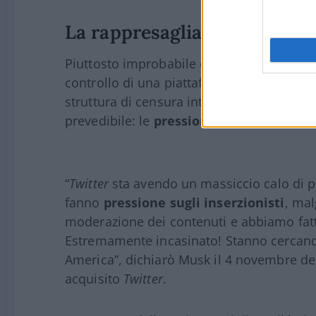
La rappresaglia: pressioni s
Piuttosto improbabile che un tale apparat
controllo di una piattaforma come
Twitter
struttura di censura interna di
X
, la rappr
prevedibile: le
pressioni sugli sponsor p
“
Twitter
sta avendo un massiccio calo di pro
fanno
pressione sugli inserzionisti
, mal
moderazione dei contenuti e abbiamo fatto 
Estremamente incasinato! Stanno cercando 
America”, dichiarò Musk il 4 novembre del
acquisito
Twitter
.