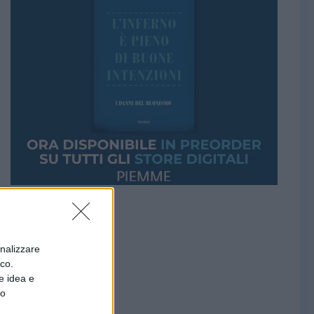
onalizzare
ico.
e idea e
to