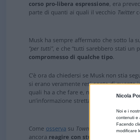
corso pro-libera espressione
, era preve
parte di quanti ai quali il vecchio
Twitter
c
Musk ha sempre affermato che sotto la s
“per tutti”
, e che “tutti sarebbero stati un 
compromesso di qualche tipo
.
C’è ora da chiedersi se Musk non stia seg
si erano veramente resi conto di quanto in
quali ha a che fare e, nello specifico, qu
Nicola Po
un’informazione strettamente controllata.
Noi e i nost
contenuti e 
Facendo clic
Come
osserva
su
Townhall
l’ex-Dipartimen
modificare l
ancora
reagire con stupore
ogni volta ch