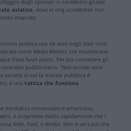
icottaggio degli sponsor ci sarebbero gruppi
ato asiatico
, dove le ong occidentali non
resta invariato.
inistra politica usa da anni negli Stati Uniti,
 dedicate come
Media Matters
che monitorano
que frase fuori posto. Per poi contattare gli
 contratto pubblicitario.
“Non vorrete certo
ra società in cui la morale pubblica è
ess
, è una
tattica che funziona
ne mediatica conservatrice americana,
owers
, e scoprirete molto rapidamente che i
ssuna
Nike
,
Ford
, o
Nvidia
. Non è un caso che