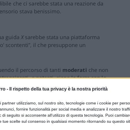
dibile che ci sarebbe stata una reazione da
ensorio stava benissimo.
ua guida
X
sarebbe stata una piattaforma
po’ scontenti”, il che presuppone un
uendo il percorso di tanti
moderati
che non
transigenti, e potenti, siano le forze con le
anto senza compromessi sia la loro visione di
rro -
Il rispetto della tua privacy è la nostra priorità
ri partner utilizziamo, sul nostro sito, tecnologie come i cookie per pers
annunci, fornire funzionalità per social media e analizzare il nostro traff
 di seguito si acconsente all'utilizzo di questa tecnologia. Puoi cambiar
to di Stato
Mike Benz
, Musk sembra
e tue scelte sul consenso in qualsiasi momento ritornando su questo si
e il
Big Tech
dà un nuovo giro di vite alla