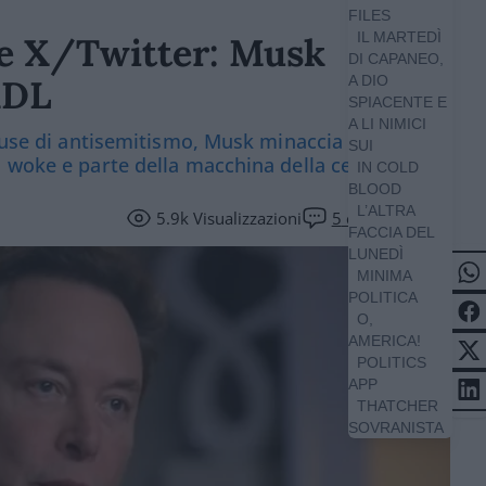
FILES
IL MARTEDÌ
re X/Twitter: Musk
DI CAPANEO,
ADL
A DIO
SPIACENTE E
A LI NIMICI
ccuse di antisemitismo, Musk minaccia di
SUI
a woke e parte della macchina della censura
IN COLD
BLOOD
L’ALTRA
5.9k
Visualizzazioni
5
commenti
FACCIA DEL
LUNEDÌ
MINIMA
POLITICA
O,
AMERICA!
POLITICS
APP
THATCHER
SOVRANISTA