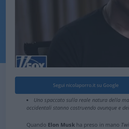
Segui nicolaporro.it su Google
Uno spaccato sulla reale natura della ma
occidentali stanno costruendo ovunque e dei 
Quando
Elon Musk
ha preso in mano
Twi