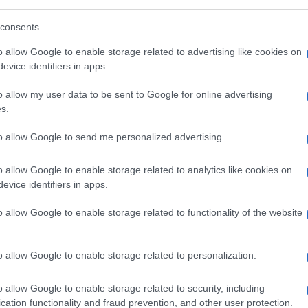
nel caso emblematico della
storia del
laptop
consents
o allow Google to enable storage related to advertising like cookies on
evice identifiers in apps.
Sempre
Mike Benz
:
o allow my user data to be sent to Google for online advertising
s.
to allow Google to send me personalized advertising.
Nei cinque anni seguenti la censura è
diventata
ori di interessi sono sparsi in ogni conglomerato
o allow Google to enable storage related to analytics like cookies on
enti online di rilievo, ogni principale istituto
evice identifiers in apps.
to, centinaia di
think tanks
, organizzazioni non
mmissioni internazionali di regolamentazione e
o allow Google to enable storage related to functionality of the website
intrecciata con le politiche e le operazioni del
 Usa, il Pentagono, e le agenzie di Intelligence.
o allow Google to enable storage related to personalization.
o allow Google to enable storage related to security, including
cation functionality and fraud prevention, and other user protection.