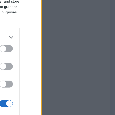
er and store
to grant or
ed purposes