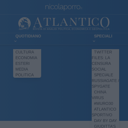
QUOTIDIANO
SPECIALI
CULTURA
TWITTER
ECONOMIA
FILES: LA
ESTERI
CENSURA
MEDIA
SOCIAL
POLITICA
SPECIALE
RUSSIAGATE /
SPYGATE
CHINA
VIRUS
#MURO30
ATLANTICO
SPORTIVO
DAY BY DAY
GIUDITTA’S