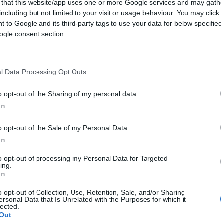
 that this website/app uses one or more Google services and may gath
including but not limited to your visit or usage behaviour. You may click 
 to Google and its third-party tags to use your data for below specifi
ogle consent section.
tter
di collisione
con l’
Anti Defamation League
l Data Processing Opt Outs
contro l’antisemitismo.
o opt-out of the Sharing of my personal data.
In
es
, che la censura della piattaforma
social
o opt-out of the Sale of my Personal Data.
diretta e organizzata
. Da un
network
che
In
lley, ma agenzie di sicurezza, governo, e
to opt-out of processing my Personal Data for Targeted
ing.
In
vo di qualunque imparzialità, il cui scopo
o opt-out of Collection, Use, Retention, Sale, and/or Sharing
 disinformazione, le
“fake news”
, ma di
ersonal Data that Is Unrelated with the Purposes for which it
lected.
l più delle volte veniva diretta dove preferito
Out