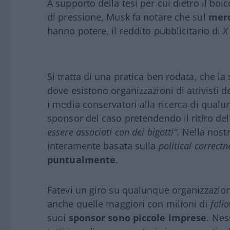
A supporto della tesi per cui dietro il bo
di pressione, Musk fa notare che sul
merc
hanno potere, il reddito pubblicitario di
X
Si tratta di una pratica ben rodata, che la s
dove esistono organizzazioni di attivisti
i media conservatori alla ricerca di qualun
sponsor del caso pretendendo il ritiro del
essere associati con dei bigotti”
. Nella nost
interamente basata sulla
political correctn
puntualmente
.
Fatevi un giro su qualunque organizzazio
anche quelle maggiori con milioni di
foll
suoi
sponsor sono piccole imprese
. Ne