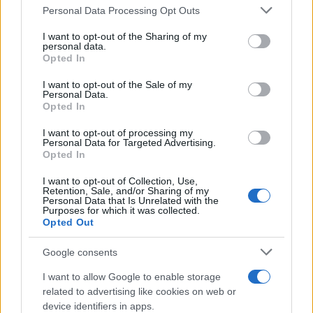
Personal Data Processing Opt Outs
Cosa si intende per
“doxxing”
? Pubblicare su
I want to opt-out of the Sharing of my
personal data.
internet informazioni private sensibili come forma
Opted In
di sanzione o intimidazione. In questo caso,
I want to opt-out of the Sale of my
parliamo di
tracciare in tempo reale
la
Personal Data.
Opted In
posizione delle persone e renderla pubblica sui
social
.
I want to opt-out of processing my
Personal Data for Targeted Advertising.
Opted In
Chiunque può comprendere la delicatezza del
I want to opt-out of Collection, Use,
tema: si tratta di una informazione sensibile che
Retention, Sale, and/or Sharing of my
Personal Data that Is Unrelated with the
può facilitare, o addirittura
istigare
, il piano
Purposes for which it was collected.
Opted Out
criminoso di qualche malintenzionato.
Google consents
I want to allow Google to enable storage
“Criticarmi tutto il giorno va benissimo, ma
related to advertising like cookies on web or
device identifiers in apps.
doxxare
la mia posizione in tempo reale e mettere