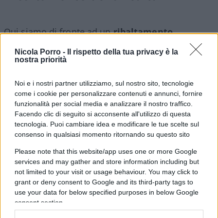
Qui siamo di fronte ad un
ribaltamento
completo e spudorato
della realtà. Non si tratta
Nicola Porro -
Il rispetto della tua privacy è la
minimamente di una censura “politica”, né di
nostra priorità
“sospensioni arbitrarie”
– come quelle emerse
invece dai
Twitter Files
, per le quali però nessuno
Noi e i nostri partner utilizziamo, sul nostro sito, tecnologie
come i cookie per personalizzare contenuti e annunci, fornire
si è “preoccupato” – ma dell’applicazione di una
funzionalità per social media e analizzare il nostro traffico.
regola a tutela della sicurezza “fisica” degli utenti.
Facendo clic di seguito si acconsente all'utilizzo di questa
tecnologia. Puoi cambiare idea e modificare le tue scelte sul
consenso in qualsiasi momento ritornando su questo sito
Queste sospensioni, tra l’altro, dimostrano come
con Musk
Twitter
non sia affatto diventata quella
Please note that this website/app uses one or more Google
services and may gather and store information including but
piattaforma “senza regole” e pericolosa che gli
not limited to your visit or usage behaviour. You may click to
rimproveravano i suoi detrattori.
grant or deny consent to Google and its third-party tags to
use your data for below specified purposes in below Google
consent section.
Il doxxing