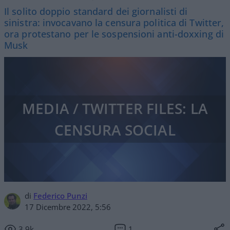
Il solito doppio standard dei giornalisti di
sinistra: invocavano la censura politica di Twitter,
ora protestano per le sospensioni anti-doxxing di
Musk
MEDIA / TWITTER FILES: LA
CENSURA SOCIAL
di
Federico Punzi
17 Dicembre 2022, 5:56
3.9k
1