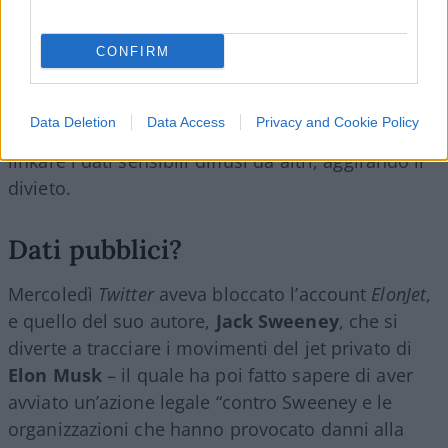
Vieni sospeso, fine della storia.
CONFIRM
Data Deletion
Data Access
Privacy and Cookie Policy
E chiaramente ciò include riportare, retwittare o
linkare i dati sensibili diffusi da altri, aggirando il
divieto.
Dati pubblici?
Mercoledì
Twitter
aveva bloccato l’account
ElonJet
,
e quello del suo autore,
Jack Sweeney
, che si
diverte a tracciare i movimenti del jet privato di
Elon Musk
– il quale ha poi fatto sapere di aver
avviato un’azione legale “contro Sweeney e le
organizzazioni che hanno provocato danni alla