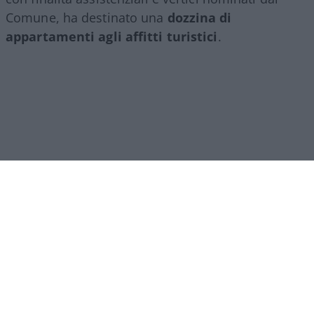
Comune, ha destinato una
dozzina di
appartamenti agli affitti turistici
.
Ipocrisia comunale
A sollevare il velo non è stato uno dei tanti