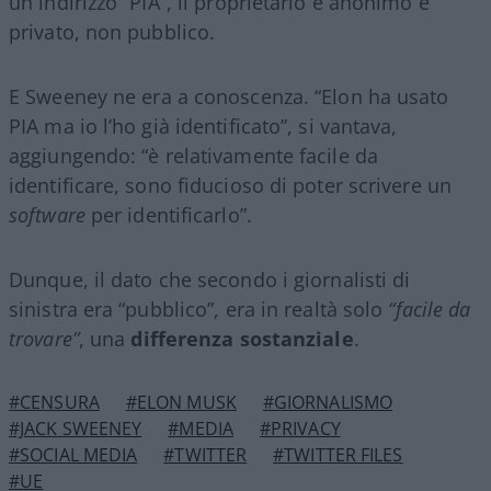
un indirizzo “PIA”, il proprietario è anonimo e
privato, non pubblico.
E Sweeney ne era a conoscenza. “Elon ha usato
PIA ma io l’ho già identificato”, si vantava,
aggiungendo: “è relativamente facile da
identificare, sono fiducioso di poter scrivere un
software
per identificarlo”.
Dunque, il dato che secondo i giornalisti di
sinistra era “pubblico”, era in realtà solo
“facile da
trovare”
, una
differenza sostanziale
.
#CENSURA
#ELON MUSK
#GIORNALISMO
#JACK SWEENEY
#MEDIA
#PRIVACY
#SOCIAL MEDIA
#TWITTER
#TWITTER FILES
#UE