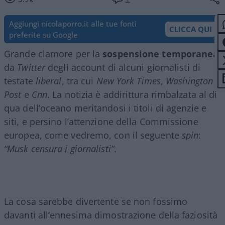
Aggiungi nicolaporro.it alle tue fonti
CLICCA QUI
preferite su Google
Grande clamore per la
sospensione temporanea
da
Twitter
degli account di alcuni giornalisti di
testate
liberal
, tra cui
New York Times
,
Washington
Post
e
Cnn
. La notizia è addirittura rimbalzata al di
qua dell’oceano meritandosi i titoli di agenzie e
siti, e persino l’attenzione della Commissione
europea, come vedremo, con il seguente
spin
:
“Musk censura i giornalisti”
.
La cosa sarebbe divertente se non fossimo
davanti all’ennesima dimostrazione della faziosità