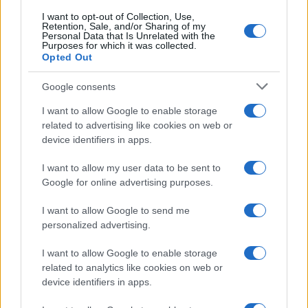
Lavoro, la
pressione fiscale
ha toccato il record
I want to opt-out of Collection, Use,
Retention, Sale, and/or Sharing of my
storico del 45,1% del Pil
. Sono arrivati l’Imu sulla
Personal Data that Is Unrelated with the
Purposes for which it was collected.
prima casa, la Tobin tax e l’aumento delle
Opted Out
addizionali Irpef. In cambio, l’Italia ha ottenuto un
Google consents
debito pubblico schizzato a oltre 2.040 miliardi e
una disoccupazione giovanile salita dal 27,4% al
I want to allow Google to enable storage
related to advertising like cookies on web or
33,9%, con punte drammatiche tra le giovani
device identifiers in apps.
donne del Mezzogiorno.
I want to allow my user data to be sent to
Google for online advertising purposes.
Difficile dimenticare che, in quegli anni, il Pil
I want to allow Google to send me
crollava e il numero dei disoccupati cresceva di
personalized advertising.
oltre 750.000 unità. Credenziali eccellenti,
I want to allow Google to enable storage
verrebbe da dire, per tornare oggi a spiegare
related to analytics like cookies on web or
come si salvano i giovani aumentando le tasse.
device identifiers in apps.