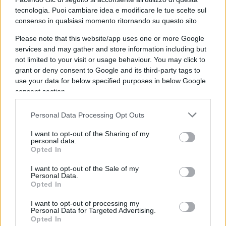
nome”. Peccato che, a uno sguardo appena più
tecnologia. Puoi cambiare idea e modificare le tue scelte sul
attento, le contraddizioni emergano senza
consenso in qualsiasi momento ritornando su questo sito
nemmeno troppo sforzo. I giovani dovrebbero
Please note that this website/app uses one or more Google
costruirsi una vita autonoma, ma tassare gli affitti
services and may gather and store information including but
not limited to your visit or usage behaviour. You may click to
significa rendere le locazioni ancora più care.
grant or deny consent to Google and its third-party tags to
Dovrebbero restare in Italia e lavorare ad alta
use your data for below specified purposes in below Google
qualificazione, ma togliere la flat tax agli
consent section.
autonomi equivale a colpirli proprio all’inizio del
Personal Data Processing Opt Outs
percorso. Dovrebbero occuparsi degli anziani, che
però sono invitati a pagare in anticipo la tassa di
I want to opt-out of the Sharing of my
personal data.
successione.
Opted In
I want to opt-out of the Sale of my
I numeri che non commuovono
Personal Data.
Opted In
Forse le lacrime aiutano a far passare il
I want to opt-out of processing my
messaggio, ma i numeri restano testardi. Durante
Personal Data for Targeted Advertising.
Opted In
il governo Monti,
con Elsa Fornero ministro del