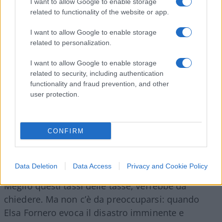
I want to allow Google to enable storage
Meglio i tassi delle tasse
related to functionality of the website or app.
I want to allow Google to enable storage
Nel frattempo, piaccia o no, alcuni dati
related to personalization.
raccontano una storia diversa. Lo spread è ai
minimi dal 2008, il rating dell’Italia è migliorato
I want to allow Google to enable storage
dopo venticinque anni e l’occupazione ha toccato
related to security, including authentication
functionality and fraud prevention, and other
livelli record. Certo,
anche la manovra di
user protection.
Giorgetti sulle tasse lascia molto a desiderare
ma non si può certo negare che il quadro macro
sia migliorato rispetto alla narrazione apocalittica
CONFIRM
dell’ex ministro.
Data Deletion
Data Access
Privacy and Cookie Policy
Meglio questi tassi delle tasse, verrebbe da
chiedere. Ma non c’è da preoccuparsi: quando
Elsa Fornero evoca il disastro imminente e