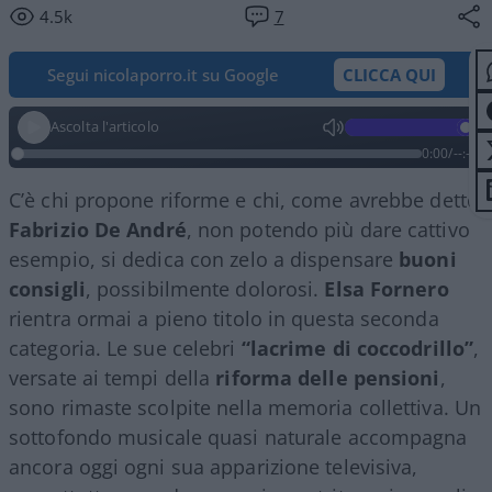
4.5k
7
Segui nicolaporro.it su Google
CLICCA QUI
Ascolta l'articolo
0:00
/
--:--
C’è chi propone riforme e chi, come avrebbe detto
Fabrizio De André
, non potendo più dare cattivo
esempio, si dedica con zelo a dispensare
buoni
consigli
, possibilmente dolorosi.
Elsa Fornero
rientra ormai a pieno titolo in questa seconda
categoria. Le sue celebri
“lacrime di coccodrillo”
,
versate ai tempi della
riforma delle pensioni
,
sono rimaste scolpite nella memoria collettiva. Un
sottofondo musicale quasi naturale accompagna
ancora oggi ogni sua apparizione televisiva,