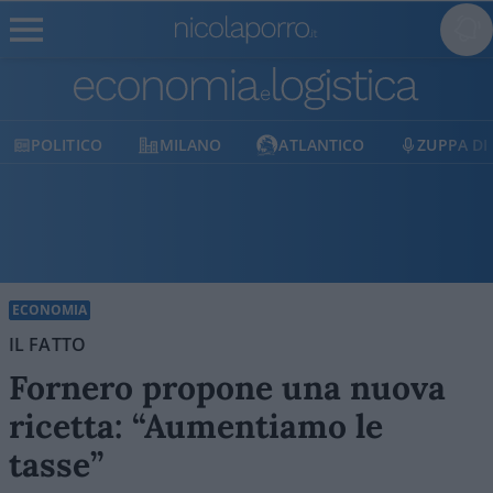
ITICO
MILANO
ATLANTICO
ZUPPA DI PORRO
ECONOMIA
IL FATTO
Fornero propone una nuova
ricetta: “Aumentiamo le
tasse”