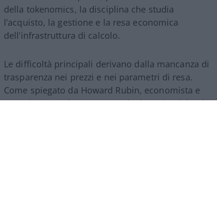
della tokenomics, la disciplina che studia
l’acquisto, la gestione e la resa economica
dell’infrastruttura di calcolo.
Le difficoltà principali derivano dalla mancanza di
trasparenza nei prezzi e nei parametri di resa.
Come spiegato da Howard Rubin, economista e
consulente per la spesa tecnologica aziendale, “è
una valuta di cui non si ha l’istinto di sapere cosa
si sta usando, e le pratiche contabili non sono
neanche pronte per questo. La questione AI viene
trattata come un investimento in questo
momento, ma è un investimento rischioso nel
caso in cui non produca alcun ritorno”. In assenza
di un mercato unico regolato dalle dinamiche
classiche di offerta e domanda aperta, le aziende