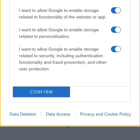
dovrebbe garantire continua a funzionare
male
.
I want to allow Google to enable storage
related to functionality of the website or app.
I want to allow Google to enable storage
related to personalization.
Il messaggio che passa è semplice e
preoccupante:
la giustizia può permettersi
I want to allow Google to enable storage
inefficienze croniche senza pagarne il prezzo
,
related to security, including authentication
ma mantiene comunque la capacità di incidere
functionality and fraud prevention, and other
user protection.
sulle scelte politiche del Paese.
In questo contesto, le riforme annunciate dal
CONFIRM
ministro
Carlo Nordio
rischiano di restare
insufficienti senza interventi strutturali profondi,
Data Deletion
Data Access
Privacy and Cookie Policy
dalla gestione del personale alla
responsabilizzazione degli uffici.