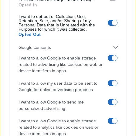
Opted In
Ed è qui che emerge il vero nodo:
un sistema che
I want to opt-out of Collection, Use,
Retention, Sale, and/or Sharing of my
non riesce a garantire tempi ragionevoli ai
Personal Data that Is Unrelated with the
Purposes for which it was collected.
cittadini continua comunque a esercitare un
Opted Out
potere enorme
, spesso senza contrappesi
effettivi.
Google consents
I want to allow Google to enable storage
Referendum decisivo
related to advertising like cookies on web or
device identifiers in apps.
Il tema diventa ancora più evidente quando la
I want to allow my user data to be sent to
magistratura interviene su strumenti democratici
Google for online advertising purposes.
come i referendum. Anche se le questioni
I want to allow Google to send me
riguardano ambiti diversi – penale per la
personalized advertising.
consultazione, civile nella nostra analisi – il
principio resta identico:
una corporazione che
I want to allow Google to enable storage
related to analytics like cookies on web or
decide in autonomia, mentre il servizio che
device identifiers in apps.