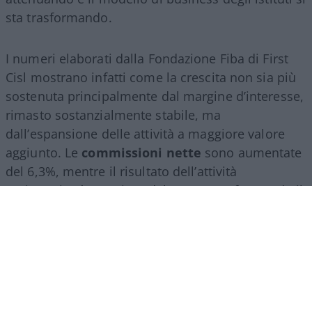
sta trasformando.
I numeri elaborati dalla Fondazione Fiba di First
Cisl mostrano infatti come la crescita non sia più
sostenuta principalmente dal margine d’interesse,
rimasto sostanzialmente stabile, ma
dall’espansione delle attività a maggiore valore
aggiunto. Le
commissioni nette
sono aumentate
del 6,3%, mentre il risultato dell’attività
assicurativa è cresciuto del 24,2%, confermando il
ruolo sempre più centrale del
wealth
management
, della consulenza finanziaria e del
risparmio gestito.