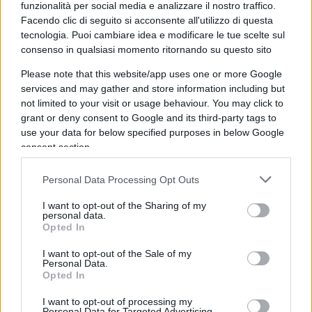
funzionalità per social media e analizzare il nostro traffico.
Facendo clic di seguito si acconsente all'utilizzo di questa
Questo conferma un punto politico evidente:
non
tecnologia. Puoi cambiare idea e modificare le tue scelte sul
è solo un problema di risorse, ma di
consenso in qualsiasi momento ritornando su questo sito
organizzazione e incentivi
. Dove mancano
Please note that this website/app uses one or more Google
controlli e responsabilità, l’efficienza non arriva.
services and may gather and store information including but
not limited to your visit or usage behaviour. You may click to
Inefficienza senza conseguenze
grant or deny consent to Google and its third-party tags to
use your data for below specified purposes in below Google
consent section.
La relazione sostiene che «l’
ufficio per il
processo
(…) ha avuto un ruolo fondamentale nel
Personal Data Processing Opt Outs
ridurre gli arretrati e la durata dei procedimenti»,
I want to opt-out of the Sharing of my
ma l’analisi dei dati mostra che l
’impatto sulla
personal data.
produttività complessiva dei magistrati è stato
Opted In
limitato
. Il rischio, come evidenziato nel
I want to opt-out of the Sale of my
Personal Data.
rapporto, è che dopo la scadenza degli obiettivi
Opted In
europei si verifichi un nuovo rallentamento.
I want to opt-out of processing my
Personal Data for Targeted Advertising.