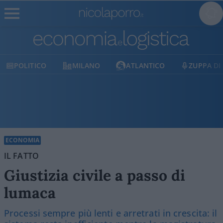
TICO
MILANO
ATLANTICO
ZUPPA DI PORRO
ECONOMIA
IL FATTO
Giustizia civile a passo di
lumaca
Processi sempre più lenti e arretrati in crescita: il