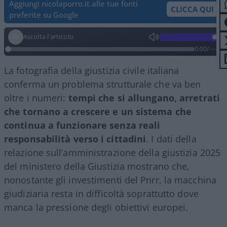
Aggiungi nicolaporro.it alle tue fonti
CLICCA QUI
preferite su Google
Ascolta l'articolo
0:00
/
--:--
La fotografia della giustizia civile italiana
conferma un problema strutturale che va ben
oltre i numeri:
tempi che si allungano, arretrati
che tornano a crescere e un sistema che
continua a funzionare senza reali
responsabilità verso i cittadini
. I dati della
relazione sull’amministrazione della giustizia 2025
del
ministero della Giustizia
mostrano che,
nonostante gli investimenti del Pnrr, la macchina
giudiziaria resta in difficoltà soprattutto dove
manca la pressione degli obiettivi europei.