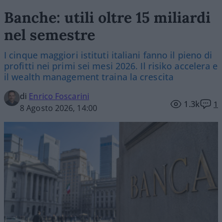
Banche: utili oltre 15 miliardi
nel semestre
I cinque maggiori istituti italiani fanno il pieno di
profitti nei primi sei mesi 2026. Il risiko accelera e
il wealth management traina la crescita
di
Enrico Foscarini
1.3k
1
8 Agosto 2026, 14:00