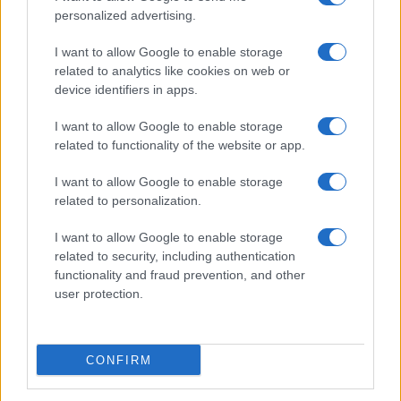
personalized advertising.
prevedibili, sta mettendo a dura prova le reti
elettriche, provocando
parziali blackout
I want to allow Google to enable storage
locali durante i picchi estivi
di domanda.
related to analytics like cookies on web or
device identifiers in apps.
L’Agenzia Internazionale dell’Energia ha
calcolato che gli investimenti necessari per
I want to allow Google to enable storage
adeguare i sistemi di trasmissione mondiali
related to functionality of the website or app.
ammonterebbero a decine di migliaia di
I want to allow Google to enable storage
miliardi, cifre astronomiche che rischiano di
related to personalization.
trasformare la rete nel vero e proprio
collo di
I want to allow Google to enable storage
bottiglia della transizione
.
related to security, including authentication
functionality and fraud prevention, and other
Il ritorno del nucleare come
user protection.
unica scelta razionale
CONFIRM
Per uscire da questa trappola economica e