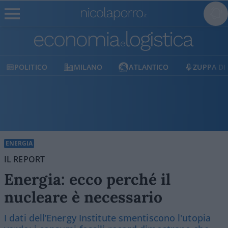
MILANO
ATLANTICO
ZUPPA DI PORRO
E
ENERGIA
IL REPORT
Energia: ecco perché il
nucleare è necessario
I dati dell’Energy Institute smentiscono l'utopia