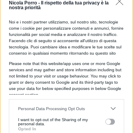
garantire.
Nicola Porro -
Il rispetto della tua privacy è la
nostra priorità
Leggi anche
:
Noi e i nostri partner utilizziamo, sul nostro sito, tecnologie
come i cookie per personalizzare contenuti e annunci, fornire
funzionalità per social media e analizzare il nostro traffico.
Arriva il nucleare? Via libera alla Camera: cosa
Facendo clic di seguito si acconsente all'utilizzo di questa
succede ora
tecnologia. Puoi cambiare idea e modificare le tue scelte sul
consenso in qualsiasi momento ritornando su questo sito
Il campo largo salta in aria sul nucleare
Elettricità meno tassata del gas: il piano Ue
Please note that this website/app uses one or more Google
riapre la partita del nucleare
services and may gather and store information including but
not limited to your visit or usage behaviour. You may click to
grant or deny consent to Google and its third-party tags to
Il monopolio cinese sulle
use your data for below specified purposes in below Google
consent section.
tecnologie verdi
Personal Data Processing Opt Outs
Un altro fattore critico che dovrebbe allarmare
I want to opt-out of the Sharing of my
personal data.
i decisori politici occidentali è la distribuzione
Opted In