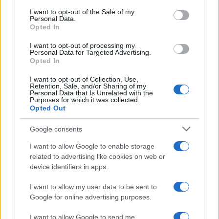
geografica della filiera tecnologica legata alla
I want to opt-out of the Sale of my
transizione. La
Cina esercita un quasi-
Personal Data.
Opted In
monopolio assoluto
, avendo installato più
solare di Stati Uniti ed Europa messi insieme e
I want to opt-out of processing my
Personal Data for Targeted Advertising.
controllando oltre la metà della produzione
Opted In
mondiale di batterie. Per l’Occidente, legarsi a
I want to opt-out of Collection, Use,
doppio filo a questa catena del valore non
Retention, Sale, and/or Sharing of my
Personal Data that Is Unrelated with the
significa affatto conquistare l’indipendenza
Purposes for which it was collected.
Opted Out
energetica, ma soltanto
sostituire la vecchia
dipendenza geopolitica
dai produttori di
Google consents
idrocarburi con una nuova sottomissione
I want to allow Google to enable storage
industriale verso Pechino.
related to advertising like cookies on web or
device identifiers in apps.
A ciò si aggiunge il drammatico problema
I want to allow my user data to be sent to
delle infrastrutture di distribuzione.
Google for online advertising purposes.
L’integrazione di milioni di impianti
rinnovabili, per loro natura parzialmente
I want to allow Google to send me