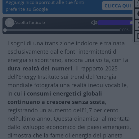
Aggiungi nicolaporro.it alle tue fonti
CLICCA QUI
preferite su Google
Ascolta l'articolo
0:00
/
--:--
I sogni di una transizione indolore e trainata
esclusivamente dalle fonti intermittenti di
energia si scontrano, ancora una volta, con la
dura realtà dei numeri
. Il rapporto 2025
dell’Energy Institute sui trend dell’energia
mondiale fotografa una realtà inequivocabile,
in cui
i consumi energetici globali
continuano a crescere senza sosta
,
registrando un aumento dell’1,7 per cento
nell’ultimo anno. Questa dinamica, alimentata
dallo sviluppo economico dei paesi emergenti,
dimostra che la fame di energia del pianeta