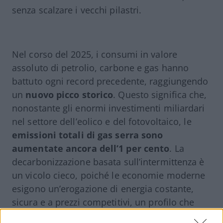
senza scalzare i vecchi pilastri.
Nel corso del 2025, i consumi in valore
assoluto di petrolio, carbone e gas hanno
battuto ogni record precedente, raggiungendo
un
nuovo picco storico
. Questo significa che,
nonostante gli enormi investimenti miliardari
nel settore dell’eolico e del fotovoltaico, le
emissioni totali di gas serra sono
aumentate ancora dell’1 per cento
. La
decarbonizzazione basata sull’intermittenza è
un vicolo cieco, poiché le economie moderne
esigono un’erogazione di energia costante,
sicura e a prezzi competitivi, un profilo che
solo le fonti programmabili
possono