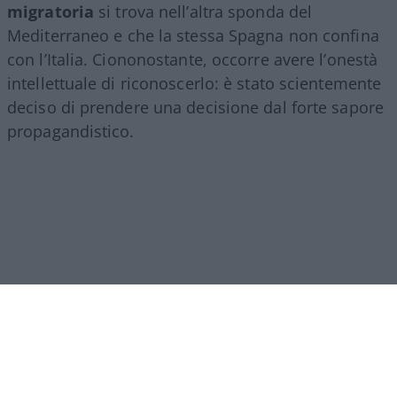
migratoria
si trova nell’altra sponda del
Mediterraneo e che la stessa Spagna non confina
con l’Italia. Ciononostante, occorre avere l’onestà
intellettuale di riconoscerlo: è stato scientemente
deciso di prendere una decisione dal forte sapore
propagandistico.