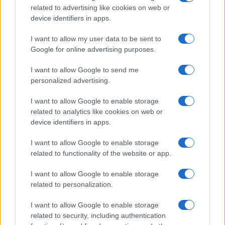
stata presa, il lavoro operativo è passato in
related to advertising like cookies on web or
secondo piano e la massima attenzione è rivolta
device identifiers in apps.
al
controspionaggio
. Mentre la maggior parte dei
I want to allow my user data to be sent to
combattenti si riposa in diverse madrasse, le
Google for online advertising purposes.
scuole religiose islamiche, il gruppo Al Isha, che è
sotto il suo diretto controllo e che è l’agenzia
I want to allow Google to send me
personalized advertising.
principale che gestisce il progetto di dati
biometrici, si sta preparando a chiudere i conti
I want to allow Google to enable storage
con i collaboratori degli americani. “Ora abbiamo
related to analytics like cookies on web or
device identifiers in apps.
con noi i dati di tutti, compresi i giornalisti e le
cosiddette persone per i diritti umani,” ha detto
I want to allow Google to enable storage
Nawazuddin Haqqani durante l’intervista.
related to functionality of the website or app.
I want to allow Google to enable storage
related to personalization.
Questo significa che se interrogato, e noi non
I want to allow Google to enable storage
possiamo neanche lontanamente immaginare
related to security, including authentication
cosa può accadere durante questi interrogatori,