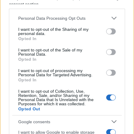
consent section.
Database che include impronte digitali, scansioni
dell’iride e altri dati biometrici, e che era ospitato
Personal Data Processing Opt Outs
in un edificio presso il Ministero degli Interni a
Kabul.
I want to opt-out of the Sharing of my
personal data.
Opted In
Tutti coloro che negli ultimi dodici anni hanno
I want to opt-out of the Sale of my
Personal Data.
lavorato con il governo afghano o con le forze
Opted In
armate statunitensi, inclusi interpreti, autisti,
infermieri e segretari, erano stati sottoposti a
I want to opt-out of processing my
Personal Data for Targeted Advertising.
impronte digitali e scansionati per il database
Opted In
biometrico al fine di prevenire infiltrazioni
I want to opt-out of Collection, Use,
terroristiche in siti sensibili. E ora tutte queste
Retention, Sale, and/or Sharing of my
Personal Data that Is Unrelated with the
informazioni sono nelle mani di personaggi che
Purposes for which it was collected.
Opted Out
certamente non temono le indagini della Corte
Penale Internazionale dell’Aia. Nawazuddin
Google consents
Haqqani ha anche aggiunto che ora che Kabul è
I want to allow Google to enable storage