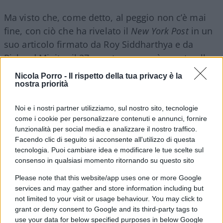
Ma visto che, come detto, al peggio non c’è mai
fine, con ciò che ha rivelato il
New York Post
in un
suo articolo firmato da Roy Siddharthya e da
Richard Miniter il 27 agosto scorso, è venuto alla
luce che sotto il fondo del famoso barile si è
Nicola Porro -
Il rispetto della tua privacy è la
aperta una di quelle voragini che non hanno
nostra priorità
precedenti nella storia di tutte le guerre. A rivelare
Noi e i nostri partner utilizziamo, sul nostro sito, tecnologie
la profondità della voragine è stato Nawazuddin
come i cookie per personalizzare contenuti e annunci, fornire
Haqqani, uno dei comandanti della brigata
funzionalità per social media e analizzare il nostro traffico.
talebana Al Isha, che durante un’intervista
Facendo clic di seguito si acconsente all'utilizzo di questa
telefonica con
Zenger News
, si è vantato che la sua
tecnologia. Puoi cambiare idea e modificare le tue scelte sul
consenso in qualsiasi momento ritornando su questo sito
unità utilizza scanner portatili di fabbricazione
statunitense per attingere a un enorme database
Please note that this website/app uses one or more Google
services and may gather and store information including but
biometrico, costruito proprio dalle truppe Usa,
not limited to your visit or usage behaviour. You may click to
per identificare con certezza qualsiasi persona che
grant or deny consent to Google and its third-party tags to
ha aiutato gli Usa o i suoi alleati della Nato.
use your data for below specified purposes in below Google