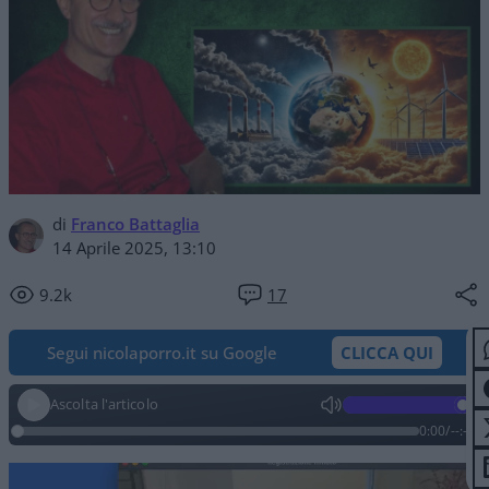
di
Franco Battaglia
14 Aprile 2025, 13:10
9.2k
17
Segui nicolaporro.it su Google
CLICCA QUI
Ascolta l'articolo
0:00
/
--:--
Video