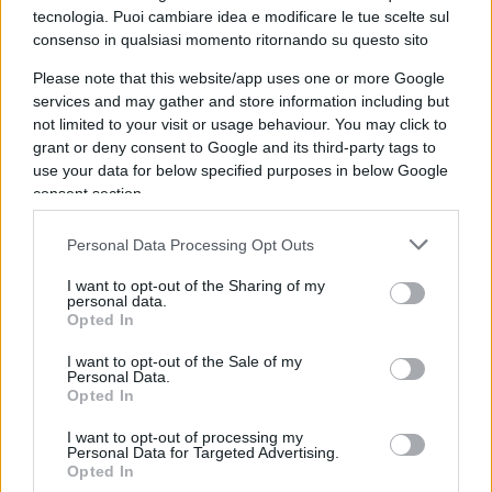
tecnologia. Puoi cambiare idea e modificare le tue scelte sul
Pillola 4.
Ecco perché eolico e solare sono
consenso in qualsiasi momento ritornando su questo sito
insignificanti
Please note that this website/app uses one or more Google
services and may gather and store information including but
not limited to your visit or usage behaviour. You may click to
grant or deny consent to Google and its third-party tags to
Pillola 5.
Il fotovoltaico non ha futuro: i numeri
use your data for below specified purposes in below Google
che smontano l’illusione
consent section.
Personal Data Processing Opt Outs
Pillola 6.
Clima ed energia, cosa ci dice questo
semplice grafico
I want to opt-out of the Sharing of my
personal data.
Opted In
I want to opt-out of the Sale of my
Personal Data.
Pillola 7.
“Nell’orario di picco non ha funzione”.
Opted In
Smontato il mito del fotovoltaico
I want to opt-out of processing my
Personal Data for Targeted Advertising.
Opted In
Pillola 8.
Il grande inganno green: fotovoltaico e