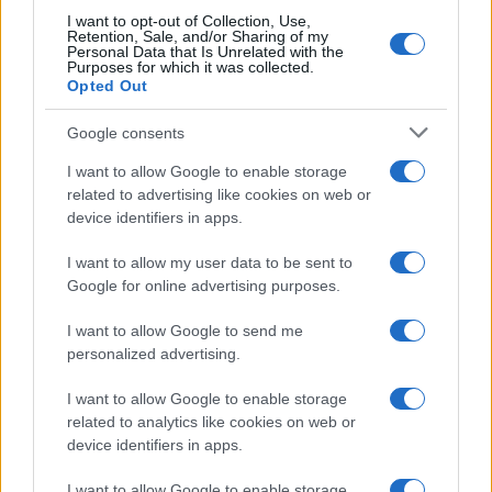
eolico
I want to opt-out of Collection, Use,
Retention, Sale, and/or Sharing of my
Personal Data that Is Unrelated with the
Purposes for which it was collected.
Opted Out
Pillola 9.
Le 5 regole per il mix energetico giusto
Google consents
(senza green)
I want to allow Google to enable storage
related to advertising like cookies on web or
Pillola 10.
La vostra bolletta è cara? Ecco a chi
device identifiers in apps.
dare la colpa
I want to allow my user data to be sent to
Google for online advertising purposes.
Pillola 11.
No, bruciare fossili non produce altro
effetto serra
I want to allow Google to send me
personalized advertising.
In conclusione:
I want to allow Google to enable storage
related to analytics like cookies on web or
device identifiers in apps.
1.
Non v’è nulla di strano nell’attuale
I want to allow Google to enable storage