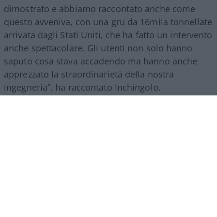
dimostrato e abbiamo raccontato anche come
questo avveniva, con una gru da 16mila tonnellate
arrivata dagli Stati Uniti, che ha fatto un intervento
anche spettacolare. Gli utenti non solo hanno
saputo cosa stava accadendo ma hanno anche
apprezzato la straordinarietà della nostra
ingegneria”, ha raccontato Inchingolo.
Il racconto del Gruppo Fs, ha aggiunto l’esperto, si
estende poi a tutte le attività svolte nel mondo.
“Siamo molto presenti all’estero, lo facciamo con
il trasporto treni ma soprattutto con l’ingegneria:
la metropolitana di Riad è stata fatta con la
direzione dei lavori da parte di
FS Engeneering
.
Siamo riconosciuti come un’eccellenza non solo
per l’esercizio ferroviario ma anche per la