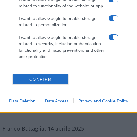
riscaldamento globale, il pianeta cerca di
related to functionality of the website or app.
raggiungere i livelli climatici caldi che ha già
raggiunto nel passato. Insomma, il riscaldamento
I want to allow Google to enable storage
è naturale e non è possibile fermarlo;
related to personalization.
I want to allow Google to enable storage
2.
la CO2 non influenza il riscaldamento;
related to security, including authentication
functionality and fraud prevention, and other
user protection.
3.
siccome la curva che segue i pallini gialli è
leggermente spostata sulla destra rispetto alla
curva blu, è evidente che si è sempre avuto prima
CONFIRM
l’aumento di temperatura e POI l’aumento di CO2
atmosferica, cosa comprensibile perché oceani
Data Deletion
Data Access
Privacy and Cookie Policy
più caldi emettono in atmosfera parte della CO2 in
essi disciolta.
Franco Battaglia, 14 aprile 2025