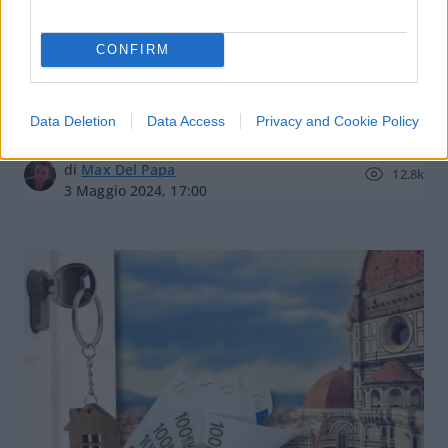
CONFIRM
La tendina l’ha capito: “Lascio
Milano, faccio la pendolare”
Data Deletion
Data Access
Privacy and Cookie Policy
di
Max Del Papa
12.8k
3 Maggio 2024, 17:00