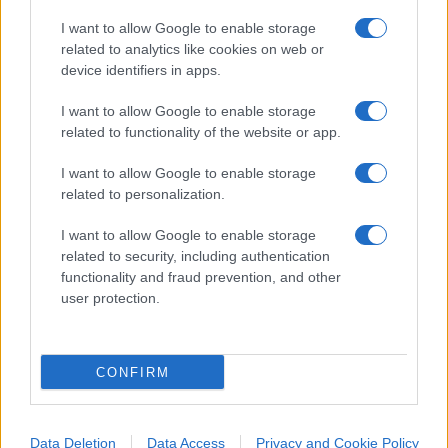
I want to allow Google to enable storage
related to analytics like cookies on web or
device identifiers in apps.
I want to allow Google to enable storage
related to functionality of the website or app.
nicolaporro.it
I want to allow Google to enable storage
related to personalization.
I want to allow Google to enable storage
related to security, including authentication
functionality and fraud prevention, and other
Axa vende la sua quota in MPS. Axa
user protection.
esce dopo aver guadagnato quasi 40
milioni
CONFIRM
di
Redazione
3.5k
28 Febbraio 2023, 16:43
Data Deletion
Data Access
Privacy and Cookie Policy