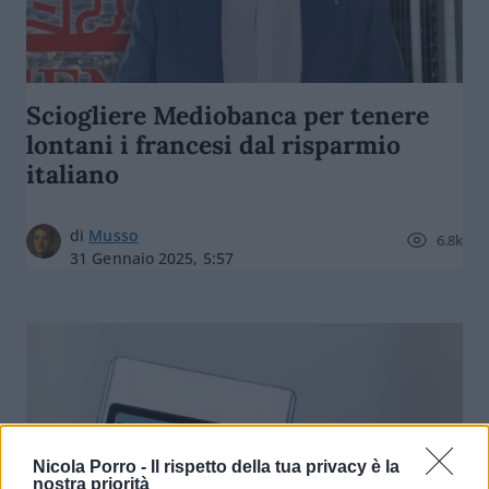
Sciogliere Mediobanca per tenere
lontani i francesi dal risparmio
italiano
di
Musso
6.8k
31 Gennaio 2025, 5:57
Nicola Porro -
Il rispetto della tua privacy è la
nostra priorità