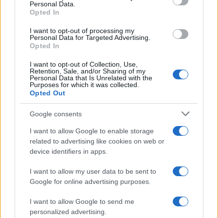
Personal Data.
Opted In
I want to opt-out of processing my
Personal Data for Targeted Advertising.
Opted In
I want to opt-out of Collection, Use,
Retention, Sale, and/or Sharing of my
Personal Data that Is Unrelated with the
Purposes for which it was collected.
Opted Out
Google consents
I want to allow Google to enable storage
related to advertising like cookies on web or
Danni da maltempo e terremoti,
device identifiers in apps.
quanto costa assicurare le nostre
case
I want to allow my user data to be sent to
Google for online advertising purposes.
di
Redazione
I want to allow Google to send me
5k
8 Dicembre 2023, 12:01
personalized advertising.