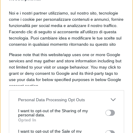
Noi e i nostri partner utilizziamo, sul nostro sito, tecnologie
come i cookie per personalizzare contenuti e annunci, fornire
funzionalità per social media e analizzare il nostro traffico.
Batosta sulla assicurazione auto.
Facendo clic di seguito si acconsente all'utilizzo di questa
Ecco quanti cambieranno la classe
tecnologia. Puoi cambiare idea e modificare le tue scelte sul
consenso in qualsiasi momento ritornando su questo sito
di merito
Please note that this website/app uses one or more Google
services and may gather and store information including but
di
Redazione
6.8k
not limited to your visit or usage behaviour. You may click to
5 Gennaio 2024, 10:31
grant or deny consent to Google and its third-party tags to
use your data for below specified purposes in below Google
consent section.
SOS assicurazioni auto, è arrivata la
Personal Data Processing Opt Outs
stangata
I want to opt-out of the Sharing of my
personal data.
Opted In
di
Redazione
6.4k
12 Dicembre 2023, 10:03
I want to opt-out of the Sale of my