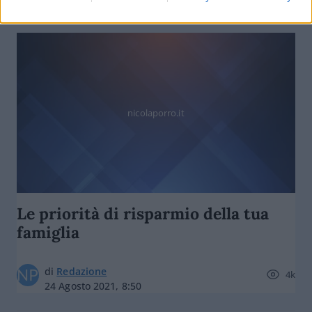
nicolaporro.it
Le priorità di risparmio della tua
famiglia
di
Redazione
4k
24 Agosto 2021, 8:50