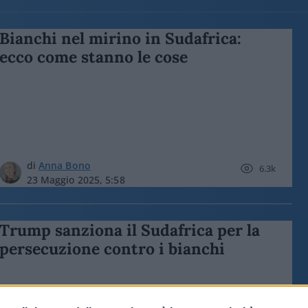
Bianchi nel mirino in Sudafrica:
ecco come stanno le cose
di
Anna Bono
6.3k
23 Maggio 2025, 5:58
Trump sanziona il Sudafrica per la
persecuzione contro i bianchi