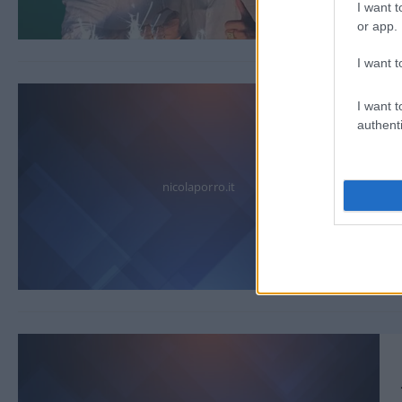
I want t
or app.
I want t
I want t
authenti
nicolaporro.it