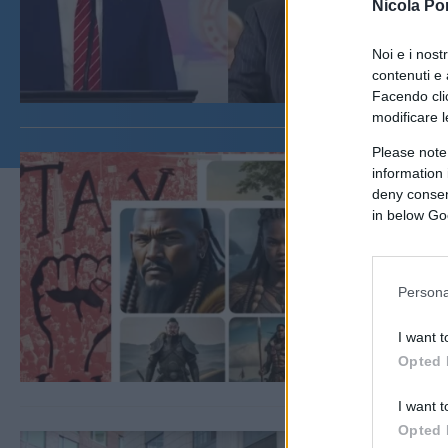
Nicola Po
Noi e i nost
contenuti e 
Facendo clic
modificare l
Please note
information 
deny consent
in below Go
Persona
I want t
Opted 
I want t
Opted 