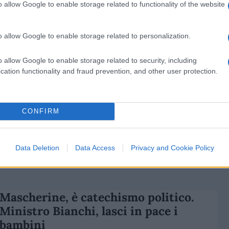
o allow Google to enable storage related to functionality of the website
di
Nicolò Petrali
18.2k
12 Luglio 2022, 14:08
o allow Google to enable storage related to personalization.
Mascherine, i colpi di coda dei
o allow Google to enable storage related to security, including
chiusuristi: vogliono far ripartire la
cation functionality and fraud prevention, and other user protection.
giostra in autunno
CONFIRM
Data Deletion
Data Access
Privacy and Cookie Policy
di
Gianluca Spera
3.8k
16 Giugno 2022, 5:59
Mascherine, è catechismo politico.
Ministro Bianchi, lasci in pace i
bambini