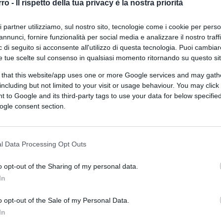
rro -
Il rispetto della tua privacy è la nostra priorità
ri partner utilizziamo, sul nostro sito, tecnologie come i cookie per pers
di
Anna Bono
annunci, fornire funzionalità per social media e analizzare il nostro traff
4.8k
8 Febbraio 2025, 5:54
 di seguito si acconsente all'utilizzo di questa tecnologia. Puoi cambiar
e tue scelte sul consenso in qualsiasi momento ritornando su questo si
 that this website/app uses one or more Google services and may gath
Woke, benvenuti nel mondo
including but not limited to your visit or usage behaviour. You may click 
inclusivo (tranne per i bianchi)
 to Google and its third-party tags to use your data for below specifi
ogle consent section.
l Data Processing Opt Outs
o opt-out of the Sharing of my personal data.
8.8k
In
6 Marzo 2024, 16:14
o opt-out of the Sale of my Personal Data.
In
Razzismo al contrario: no, non c’è da