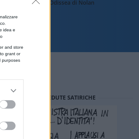
l'Odissea di Nolan
onalizzare
ico.
e idea e
to
er and store
to grant or
ed purposes
SEDUTE SATIRICHE