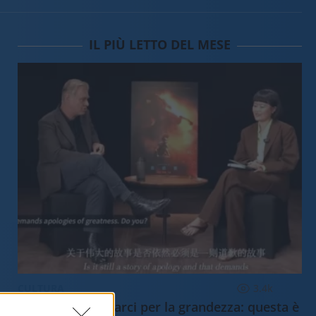
IL PIÙ LETTO DEL MESE
CULTURA
3.4k
Dobbiamo scusarci per la grandezza: questa è