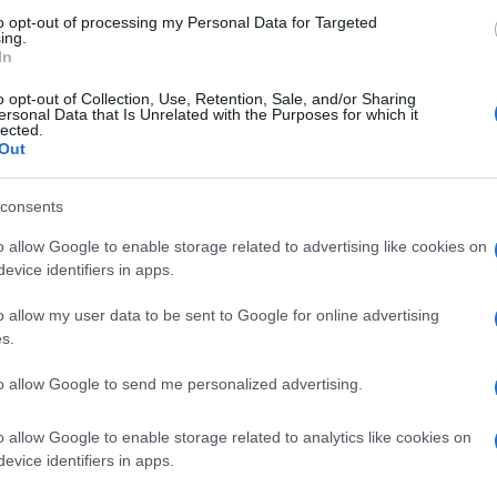
vergognarsi di essere bianchi
to opt-out of processing my Personal Data for Targeted
ing.
In
o opt-out of Collection, Use, Retention, Sale, and/or Sharing
ersonal Data that Is Unrelated with the Purposes for which it
lected.
Out
di
Armando Simón
6.5k
consents
2 Gennaio 2024, 5:58
o allow Google to enable storage related to advertising like cookies on
evice identifiers in apps.
Fratelli Bianchi, che scandalo dover
o allow my user data to be sent to Google for online advertising
pagare noi l’omicidio di Willy
s.
to allow Google to send me personalized advertising.
o allow Google to enable storage related to analytics like cookies on
evice identifiers in apps.