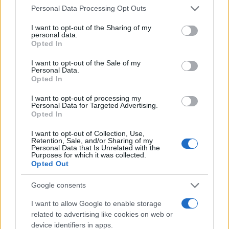
Personal Data Processing Opt Outs
I want to opt-out of the Sharing of my
personal data.
Franceschini ha sempre grandi idee:
Opted In
“Ai figli solo il cognome della
I want to opt-out of the Sale of my
madre”
Personal Data.
Opted In
di
Redazione
I want to opt-out of processing my
7.6k
Personal Data for Targeted Advertising.
25 Marzo 2025, 14:57
Opted In
I want to opt-out of Collection, Use,
Retention, Sale, and/or Sharing of my
Personal Data that Is Unrelated with the
Purposes for which it was collected.
Opted Out
Google consents
I want to allow Google to enable storage
related to advertising like cookies on web or
device identifiers in apps.