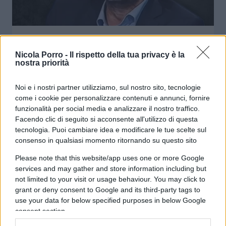
Da Prodi al cognome della madre,
Franceschini voleva prenderci in
Nicola Porro -
Il rispetto della tua privacy è la
nostra priorità
giro?
Noi e i nostri partner utilizziamo, sul nostro sito, tecnologie
di
Salvatore Di Bartolo
come i cookie per personalizzare contenuti e annunci, fornire
7k
27 Marzo 2025, 14:57
funzionalità per social media e analizzare il nostro traffico.
Facendo clic di seguito si acconsente all'utilizzo di questa
tecnologia. Puoi cambiare idea e modificare le tue scelte sul
consenso in qualsiasi momento ritornando su questo sito
Please note that this website/app uses one or more Google
services and may gather and store information including but
not limited to your visit or usage behaviour. You may click to
grant or deny consent to Google and its third-party tags to
use your data for below specified purposes in below Google
consent section.