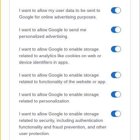
I want to allow my user data to be sent to
Google for online advertising purposes.
Elegia per Sangiuliano: il
I want to allow Google to send me
rivoluzionario mite
personalized advertising.
I want to allow Google to enable storage
di
Daniele Biello
6.5k
related to analytics like cookies on web or
15 Settembre 2024, 7:25
device identifiers in apps.
I want to allow Google to enable storage
related to functionality of the website or app.
I want to allow Google to enable storage
related to personalization.
I want to allow Google to enable storage
related to security, including authentication
functionality and fraud prevention, and other
user protection.