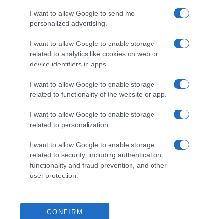
Banche, tutte le sfide del 2026
I want to allow Google to send me
personalized advertising.
di
Enrico Foscarini
I want to allow Google to enable storage
4.1k
2 Gennaio 2026, 18:30
related to analytics like cookies on web or
device identifiers in apps.
I want to allow Google to enable storage
related to functionality of the website or app.
I want to allow Google to enable storage
related to personalization.
I want to allow Google to enable storage
related to security, including authentication
functionality and fraud prevention, and other
user protection.
Mps-Mediobanca: per la Consob non
CONFIRM