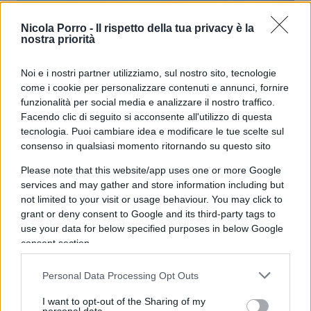
Nicola Porro -
Il rispetto della tua privacy è la
nostra priorità
Da Mps-Mediobanca 16 miliardi agli
azionisti. Meloni: “È un successo”
Noi e i nostri partner utilizziamo, sul nostro sito, tecnologie
come i cookie per personalizzare contenuti e annunci, fornire
funzionalità per social media e analizzare il nostro traffico.
di
Enrico Foscarini
3.4k
Facendo clic di seguito si acconsente all'utilizzo di questa
27 Febbraio 2026, 20:33
tecnologia. Puoi cambiare idea e modificare le tue scelte sul
consenso in qualsiasi momento ritornando su questo sito
Please note that this website/app uses one or more Google
services and may gather and store information including but
not limited to your visit or usage behaviour. You may click to
grant or deny consent to Google and its third-party tags to
use your data for below specified purposes in below Google
consent section.
Personal Data Processing Opt Outs
I want to opt-out of the Sharing of my