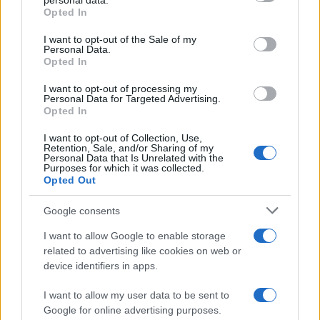
personal data.
Opted In
Del Vecchio: Leonardo Maria pronto
I want to opt-out of the Sale of my
Personal Data.
ad acquisire il 25% di Delfin
Opted In
I want to opt-out of processing my
di
Enrico Foscarini
Personal Data for Targeted Advertising.
3.8k
Opted In
19 Febbraio 2026, 19:34
I want to opt-out of Collection, Use,
Retention, Sale, and/or Sharing of my
Personal Data that Is Unrelated with the
Purposes for which it was collected.
Opted Out
Google consents
I want to allow Google to enable storage
related to advertising like cookies on web or
device identifiers in apps.
I want to allow my user data to be sent to
Google for online advertising purposes.