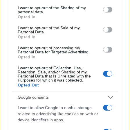
Trump o la Harris? Divisi pure sugli
Usa: il sondaggio che allarma
I want to opt-out of the Sharing of my
personal data.
Schlein
Opted In
I want to opt-out of the Sale of my
Personal Data.
di Franco Lodige
7.5k
Opted In
4 Novembre 2024, 14:17
I want to opt-out of processing my
Personal Data for Targeted Advertising.
Opted In
I want to opt-out of Collection, Use,
Retention, Sale, and/or Sharing of my
Personal Data that Is Unrelated with the
Purposes for which it was collected.
Opted Out
Google consents
I want to allow Google to enable storage
related to advertising like cookies on web or
device identifiers in apps.