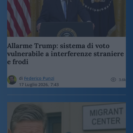
Allarme Trump: sistema di voto
vulnerabile a interferenze straniere
e frodi
di
Federico Punzi
3.6k
17 Luglio 2026, 7:43