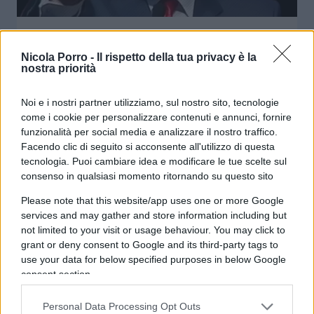
Contro tutto e contro tutti
Nicola Porro -
Il rispetto della tua privacy è la
nostra priorità
di Franco Lodige
7.9k
6 Novembre 2024, 10:00
Noi e i nostri partner utilizziamo, sul nostro sito, tecnologie
come i cookie per personalizzare contenuti e annunci, fornire
funzionalità per social media e analizzare il nostro traffico.
Facendo clic di seguito si acconsente all'utilizzo di questa
tecnologia. Puoi cambiare idea e modificare le tue scelte sul
consenso in qualsiasi momento ritornando su questo sito
Please note that this website/app uses one or more Google
services and may gather and store information including but
not limited to your visit or usage behaviour. You may click to
grant or deny consent to Google and its third-party tags to
use your data for below specified purposes in below Google
consent section.
Personal Data Processing Opt Outs