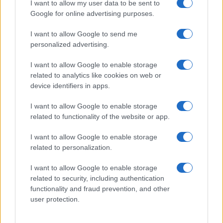
Ecco i 10 motivi per cui Trump può
I want to allow my user data to be sent to
vincere davvero
Google for online advertising purposes.
I want to allow Google to send me
di
Alessandro Bonelli
personalized advertising.
8.9k
31 Ottobre 2024, 18:05
I want to allow Google to enable storage
related to analytics like cookies on web or
device identifiers in apps.
I want to allow Google to enable storage
related to functionality of the website or app.
I want to allow Google to enable storage
related to personalization.
I want to allow Google to enable storage
related to security, including authentication
functionality and fraud prevention, and other
user protection.
Il Washington Post: “Non diremo di