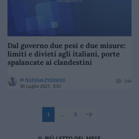
nicolaporro.it
Dal governo due pesi e due misure:
limiti e divieti agli italiani, porte
spalancate ai clandestini
di
Nicholas Pellegrini
3.6k
30 Luglio 2021, 3:51
1
…
3
IL PIÙ LETTO DEL MESE