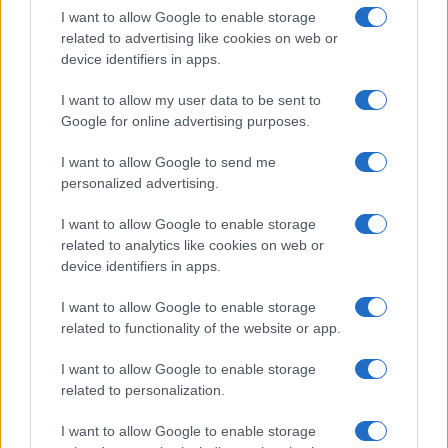
I want to allow Google to enable storage
related to advertising like cookies on web or
device identifiers in apps.
I want to allow my user data to be sent to
La professione antifascista della
Google for online advertising purposes.
sinistra: una copertura per non fare
i conti con la propria storia
I want to allow Google to send me
personalized advertising.
di
Franco Carinci
I want to allow Google to enable storage
4.1k
15 Ottobre 2021, 3:51
related to analytics like cookies on web or
device identifiers in apps.
I want to allow Google to enable storage
related to functionality of the website or app.
I want to allow Google to enable storage
related to personalization.
nicolaporro.it
I want to allow Google to enable storage