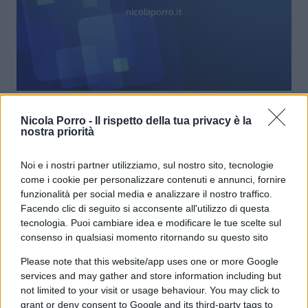
nicolaporro.it
“Forza ondulatoria”, pure i poliziotti
Nicola Porro -
Il rispetto della tua privacy è la
sfottono Lamorgese
nostra priorità
Noi e i nostri partner utilizziamo, sul nostro sito, tecnologie
di
Redazione
49.7k
come i cookie per personalizzare contenuti e annunci, fornire
21 Ottobre 2021, 17:02
funzionalità per social media e analizzare il nostro traffico.
Facendo clic di seguito si acconsente all'utilizzo di questa
tecnologia. Puoi cambiare idea e modificare le tue scelte sul
consenso in qualsiasi momento ritornando su questo sito
Please note that this website/app uses one or more Google
services and may gather and store information including but
not limited to your visit or usage behaviour. You may click to
nicolaporro.it
grant or deny consent to Google and its third-party tags to