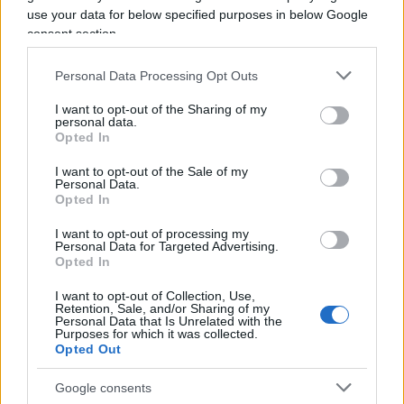
use your data for below specified purposes in below Google
consent section.
Personal Data Processing Opt Outs
I want to opt-out of the Sharing of my
Green pass, abbiate il coraggio di
personal data.
Opted In
dare la colpa a Draghi
I want to opt-out of the Sale of my
Personal Data.
di
Franco Battaglia
Opted In
51.2k
16 Ottobre 2021, 14:01
I want to opt-out of processing my
Personal Data for Targeted Advertising.
Opted In
I want to opt-out of Collection, Use,
Retention, Sale, and/or Sharing of my
Personal Data that Is Unrelated with the
Purposes for which it was collected.
Opted Out
nicolaporro.it
Google consents