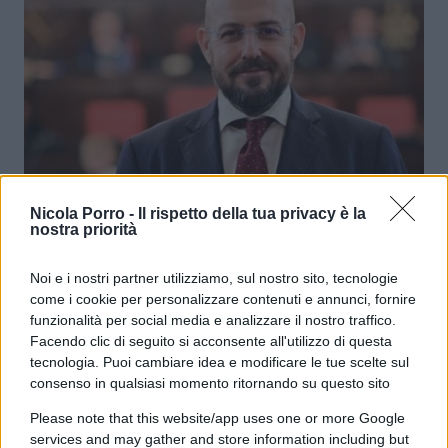
Milano 2027, De Chirico (FI) rilancia
Nicola Porro -
Il rispetto della tua privacy è la
nostra priorità
le primarie del centrodestra: “Lupi
e gli altri nomi? Serve prima un
Noi e i nostri partner utilizziamo, sul nostro sito, tecnologie
laboratorio politico”
come i cookie per personalizzare contenuti e annunci, fornire
funzionalità per social media e analizzare il nostro traffico.
Facendo clic di seguito si acconsente all'utilizzo di questa
di
Andrea Parrino
4.1k
tecnologia. Puoi cambiare idea e modificare le tue scelte sul
15 Maggio 2026, 11:20
consenso in qualsiasi momento ritornando su questo sito
Please note that this website/app uses one or more Google
services and may gather and store information including but