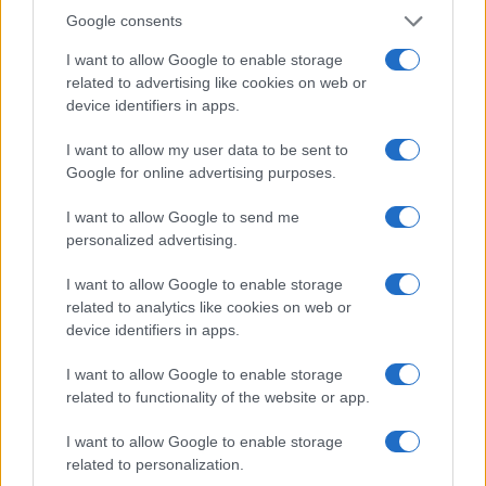
Google consents
I want to allow Google to enable storage
related to advertising like cookies on web or
device identifiers in apps.
I want to allow my user data to be sent to
Google for online advertising purposes.
Lupi a Direzione Nord: “I Civici
I want to allow Google to send me
partecipino al progetto, non solo
personalized advertising.
alla corsa da sindaco”
I want to allow Google to enable storage
related to analytics like cookies on web or
di
Redazione Milano
device identifiers in apps.
3.7k
11 Maggio 2026, 14:17
I want to allow Google to enable storage
related to functionality of the website or app.
I want to allow Google to enable storage
related to personalization.