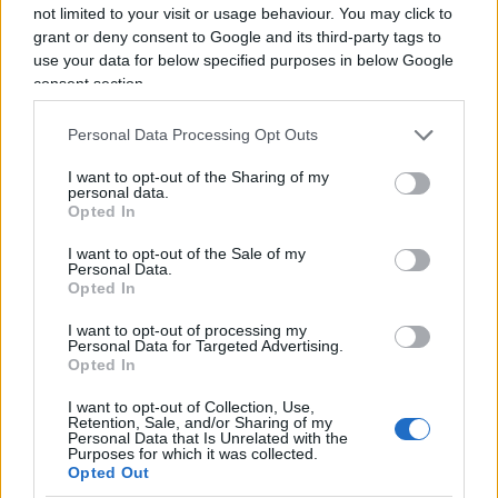
not limited to your visit or usage behaviour. You may click to
grant or deny consent to Google and its third-party tags to
use your data for below specified purposes in below Google
consent section.
Personal Data Processing Opt Outs
I want to opt-out of the Sharing of my
personal data.
Opted In
I want to opt-out of the Sale of my
Milano, il tempo dei lupi e di Lupi
Personal Data.
Opted In
I want to opt-out of processing my
di
Fabio Massa
4.7k
Personal Data for Targeted Advertising.
14 Maggio 2026, 16:13
Opted In
I want to opt-out of Collection, Use,
Retention, Sale, and/or Sharing of my
Personal Data that Is Unrelated with the
Purposes for which it was collected.
Opted Out