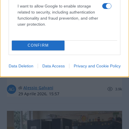
I want to allow Google to enable storage
related to security, including authentication
functionality and fraud prevention, and other
user protection.
CONFIRM
Azione non sosterrà mai Lupi
candidato. Ecco perché Forza Italia
Data Deletion
Data Access
Privacy and Cookie Policy
insiste su un civico. Inside
di
Alessio Galvani
3.9k
29 Aprile 2026, 15:57