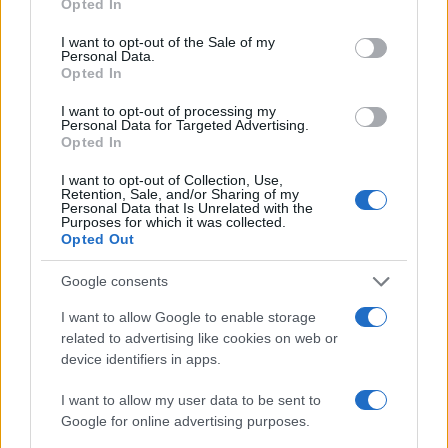
Giravolta di Grillo: firma il
Opted In
manifesto pro Vax di Burioni
I want to opt-out of the Sale of my
Personal Data.
Opted In
di
Nicola Porro
6.1k
11 Gennaio 2019, 11:18
I want to opt-out of processing my
Personal Data for Targeted Advertising.
Opted In
I want to opt-out of Collection, Use,
Retention, Sale, and/or Sharing of my
Personal Data that Is Unrelated with the
Purposes for which it was collected.
Opted Out
nicolaporro.it
Google consents
I want to allow Google to enable storage
related to advertising like cookies on web or
device identifiers in apps.
I want to allow my user data to be sent to
Ma Macron non era il beniamino
Google for online advertising purposes.