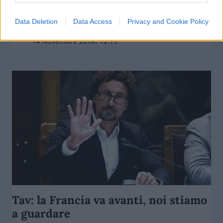
scorrette
Data Deletion
Data Access
Privacy and Cookie Policy
di
Riccardo Ruggeri
5.1k
14 Novembre 2018, 12:19
Tav: la Francia va avanti, noi stiamo
a guardare