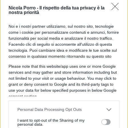
presentazione show. Ma i numeri
Nicola Porro -
Il rispetto della tua privacy è la
nostra priorità
non tornano
Noi e i nostri partner utilizziamo, sul nostro sito, tecnologie
di
Nicola Porro
come i cookie per personalizzare contenuti e annunci, fornire
10.1k
5 Febbraio 2019, 11:22
funzionalità per social media e analizzare il nostro traffico.
Facendo clic di seguito si acconsente all'utilizzo di questa
tecnologia. Puoi cambiare idea e modificare le tue scelte sul
consenso in qualsiasi momento ritornando su questo sito
Please note that this website/app uses one or more Google
services and may gather and store information including but
not limited to your visit or usage behaviour. You may click to
grant or deny consent to Google and its third-party tags to
nicolaporro.it
use your data for below specified purposes in below Google
consent section.
Personal Data Processing Opt Outs
I want to opt-out of the Sharing of my
personal data.