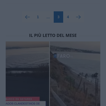
1
…
3
4
IL PIÙ LETTO DEL MESE