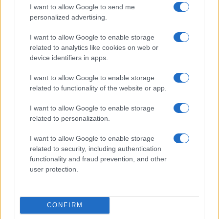
degli intellettò?
I want to allow Google to send me
personalized advertising.
di
Nicola Porro
8.1k
I want to allow Google to enable storage
8 Dicembre 2018, 12:39
related to analytics like cookies on web or
device identifiers in apps.
I want to allow Google to enable storage
related to functionality of the website or app.
I want to allow Google to enable storage
related to personalization.
nicolaporro.it
I want to allow Google to enable storage
related to security, including authentication
functionality and fraud prevention, and other
user protection.
Manifestazione Sì Tav, 4
considerazioni politicamente
CONFIRM